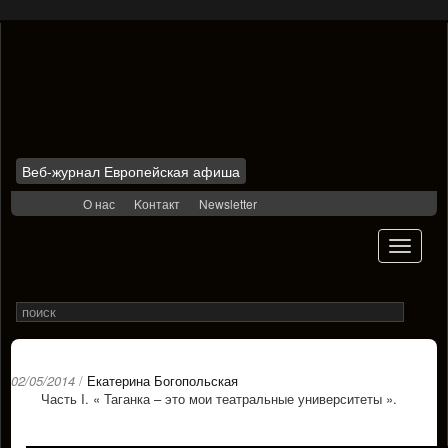
Веб-журнал Европейская афиша
Skip
О нас
Kонтакт
Newsletter
to
content
Toggle
navigati
Search
Rechercher
for
02/05/2014
/
Екатерина Богопольская
Часть I. « Таганка – это мои театральные университеты ».