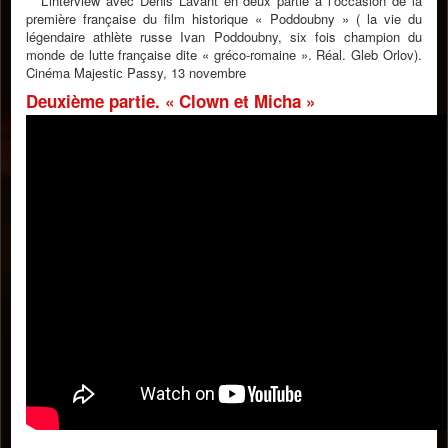
L’interview avec Denis Lavant en deux partie à l’occasion de la
première française du film historique « Poddoubny » ( la vie du
légendaire athlète russe Ivan Poddoubny, six fois champion du
monde de lutte française dite « gréco-romaine ». Réal. Gleb Orlov).
Cinéma Majestiс Passy, 13 novembre
Deuxième partie. « Clown et Micha »