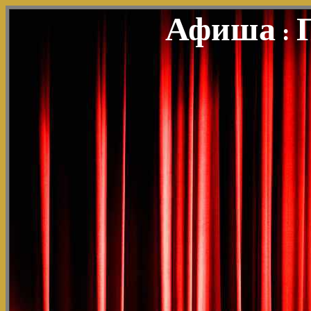
Афиша
: