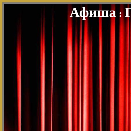
Афиша
: