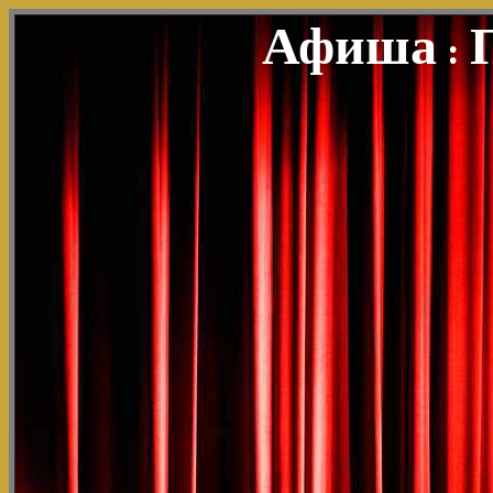
Афиша
: