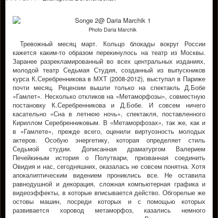
Photo Daria Marchik
Тревожный месяц март. Кольцо блокады вокруг России
кажется каким-то образом перекинулось на театр из Москвы.
Заранее разрекламированный во всех центральных изданиях,
молодой театр Седьмая Студия, созданный из выпускников
курса К.Серебренникова в МХТ (2008-2012), выступал в Париже
почти месяц. Рецензии вышли только на спектакль Д.Бобе
«Гамлет». Несколько откликов на «Метаморфозы», совместную
постановку К.Серебренникова и Д.Бобе. И совсем ничего
касательно «Сна в летнюю ночь», спектакля, поставленного
Кириллом Серебренниковым. В «Метаморфозах», так же, как и
в «Гамлете», прежде всего, оценили виртуозность молодых
актеров. Особую энергетику, которая определяет стиль
Седьмой студии. Дописанная драматургом Валерием
Печейкиным история о Полутвари, призванная соединить
Овидия и нас, сегодняшних, оказалась не совсем понятна. Хотя
апокалиптическим видением прониклись все. Не оставила
равнодушной и декорация, сложная компьютерная графика и
видеоэффекты, в которые вписывается действо. Обгорелые же
остовы машин, посреди которых и с помощью которых
развивается хоровод метаморфоз, казались немного