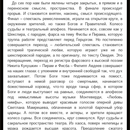
До сих пор нам были явлены четыре закрытых, в прямом и в
переносном смысле, пространства. В финале происходит
прорыв. И становится внятен, наконец, смысл происходящего.
Финал – спектакль ремесленников, играли на открытом круге, в
окружении зрителей, но также Богов и Правителей. Колесо
судьбы и театральный апофеоз. Начинается все, совсем как у
Шекспира, с пародии, фарса на тему Фисбы и Пирама, которую
труппа работяг представляет перед Герцогом. Но постепенно
совершается переход – любительский спектакль становится
историей трагической любви, которую играют уже не по
шекспировской пародии, а по оригиналу, по тексту Овидия. Это
превращение, переход из регистра фарсового к высокой поэзии
Никита Кукушкин – Пирам и Фисба – Филипп Авдеев совершают
на наших глазах с упоением и внутренней свободой так, что дух
захватывает. Потом Боги тоже поднимаются на помост,
вступают в немой разговор со смертными, начинается
божественный хоровод, что-то вроде танца сфер, в котором
Боги и люди выступают на равных, соединяются в апофеозе
под немыслимые высоты музыки Монтеверди, «Любовь
нимфы», которую выводит красивым голосом оперной дивы
Светлана Мамрешева, облаченная в золотой барочный убор
царицы. А потом все вместе, и актеры, и зрители вращают
колесо сцены. Все соединилось, круг сомкнулся. Круг судьбы и
сакральное пространство театра. Из хаоса, поверх нелепицы и
мрака рождается высшая красота. Преодоление сжатого