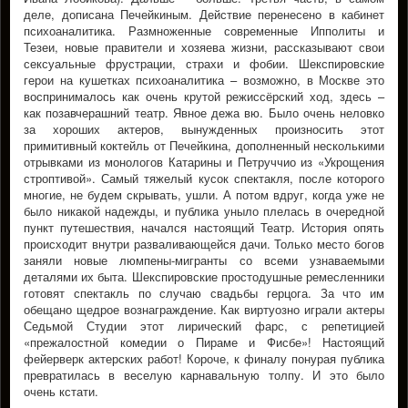
деле, дописана Печейкиным. Действие перенесено в кабинет
психоаналитика. Размноженные современные Ипполиты и
Тезеи, новые правители и хозяева жизни, рассказывают свои
сексуальные фрустрации, страхи и фобии. Шекспировские
герои на кушетках психоаналитика – возможно, в Москве это
воспринималось как очень крутой режиссёрский ход, здесь –
как позавчерашний театр. Явное дежа вю. Было очень неловко
за хороших актеров, вынужденных произносить этот
примитивный коктейль от Печейкина, дополненный несколькими
отрывками из монологов Катарины и Петруччио из «Укрощения
строптивой». Самый тяжелый кусок спектакля, после которого
многие, не будем скрывать, ушли. А потом вдруг, когда уже не
было никакой надежды, и публика уныло плелась в очередной
пункт путешествия, начался настоящий Театр. История опять
происходит внутри разваливающейся дачи. Только место богов
заняли новые люмпены-мигранты со всеми узнаваемыми
деталями их быта. Шекспировские простодушные ремесленники
готовят спектакль по случаю свадьбы герцога. За что им
обещано щедрое вознаграждение. Как виртуозно играли актеры
Седьмой Студии этот лирический фарс, с репетицией
«прежалостной комедии о Пираме и Фисбе»! Настоящий
фейерверк актерских работ! Короче, к финалу понурая публика
превратилась в веселую карнавальную толпу. И это было
очень кстати.