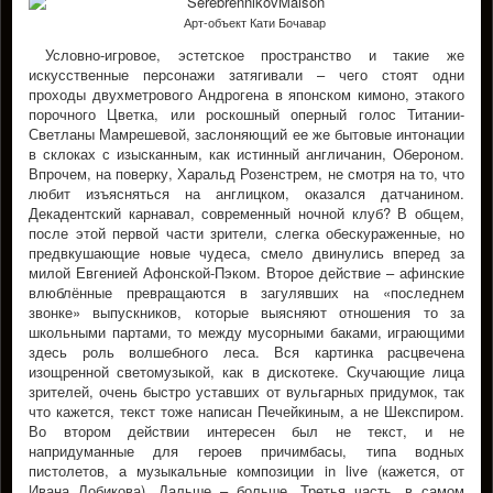
Арт-объект Кати Бочавар
Условно-игровое, эстетское пространство и такие же
искусственные персонажи затягивали – чего стоят одни
проходы двухметрового Андрогена в японском кимоно, этакого
порочного Цветка, или роскошный оперный голос Титании-
Светланы Мамрешевой, заслоняющий ее же бытовые интонации
в склоках с изысканным, как истинный англичанин, Обероном.
Впрочем, на поверку, Харальд Розенстрем, не смотря на то, что
любит изъясняться на англицком, оказался датчанином.
Декадентский карнавал, современный ночной клуб? В общем,
после этой первой части зрители, слегка обескураженные, но
предвкушающие новые чудеса, смело двинулись вперед за
милой Евгенией Афонской-Пэком. Второе действие – афинские
влюблённые превращаются в загулявших на «последнем
звонке» выпускников, которые выясняют отношения то за
школьными партами, то между мусорными баками, играющими
здесь роль волшебного леса. Вся картинка расцвечена
изощренной светомузыкой, как в дискотеке. Скучающие лица
зрителей, очень быстро уставших от вульгарных придумок, так
что кажется, текст тоже написан Печейкиным, а не Шекспиром.
Во втором действии интересен был не текст, и не
напридуманные для героев причимбасы, типа водных
пистолетов, а музыкальные композиции in live (кажется, от
Ивана Лобикова). Дальше – больше. Третья часть, в самом