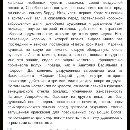
капризах любовных чувств лишилась своей воздушной
легкости, Серебренников нагрузил ее смыслами, которые вряд
ли снились самому Барду. Итак, часть первая. Когда мы вошли
в зрительный зал, и оказались перед застекленной коробкой
заброшенной дачи (арт-объект художника и дизайнера Кати
Бочавар), внутри которой игралось действие, я странным
образом подумала о том, что уже где-то эту дачу видела. Нет,
стеклянную коробку, в которой играют, видела много раз
(последний – венская постановка «Петры фон Кант» Мартина
Куцежа), но такую вот именно, старую ободранную, очень
русскую… И в тот момент, когда я, наконец, поняла, откуда во
мне это знание, сидевшая рядом коллега – француженка
произнесла вслух: «правда, как у Анатолия Васильева в
«Серсо». Да, конечно, разрушенный загородный дом из
Васильевского «Серсо» Старый дом, внутри которого
происходит действие, и зрители, сидящие друг напротив друга.
Но там была ностальгия по красоте, отблески свечей в красного
венецианского стекла бокалах, утончённая женственность
Натальи Андрейченко, барышни из другого века, там был
душевный свет – здесь пространство нечисти, сквозь пары
психоделического тумана перед зрителем открылась слегка
запущенная оранжерея для пресыщенных скучающих Богов,
непроницаемая для смертного – понять, что к чему удавалось с
огромными сложностями.