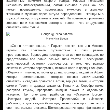
заезженным приемом старого театра. Рассказ показался
несколько иллюстративным, самая сильная сцены как раз
немая, превращение, перетекание мужского в женское,
женского в мужское через ритуал переодевания – женщины в
мужской наряд, и мужчины в женский. На премьере принимали
хорошо, но и без особого восторга,- говорят, что следующие
спектакли шли лучше.
Photo Nina Sizova
«Сон в летнюю ночь», в Париже, так же, как и в Москве,
играли как спектакль путешествие в пяти разных
пространствах. Вернее два пространства из пяти совпадали, но
представляли все равно разные типы театра. Своеобразие
шекспировской эстетики заключалось в том, что разные
сюжетные истории перепутаны, история царя и царицы эльфов,
Оберона и Титании, история двух пар молодых людей из Афин,
история ремесленников, которые готовят любительский
спектакль к свадьбе правителя Афин, герцога Тезея, и история
самого Тезея и царицы амазонок Ипполиты. Серебренников
распутал клубок, превратив каждый сюжет в отдельную
историю. Так спектакль разбился на «Историю Богов»,
«Историю людей», «Историю Правителей» и «Историю
рабочих», и для каждой было придумано свое пространство и
своя театральная лексика. Шекспировская изящная фантазия о