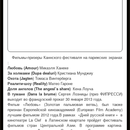
Фильмы-призеры Каннского фестиваля на парижских экранах
:
Любовь (Amour)
Микаэля Ханеке
За холмами (Dupa dealuri)
Кристиана Мунджиу
Охота (Jagten
) Томаса Винтерберга
Реалити-шоу (Reality
)
Матео Гароне
Доля ангелов (The angesl’s share)
Кена Лоуча
В тумане
(
Dans l
a
brume
) Сергея Лозницы (приз ФИПРЕССИ)
выходит во французский прокат 30 января 2013 года.
Фильм «Любовь» (Золотая пальмовая ветвь), был также
признан Европейской киноакадемией (European Film Academy)
лучшим фильмом 2012 года.В рамках «Дней русской книги » в
кинотеатре La Clef в Латинском квартале пройдет фестиваль
фильмов стран Центральной Азии. В программе картина