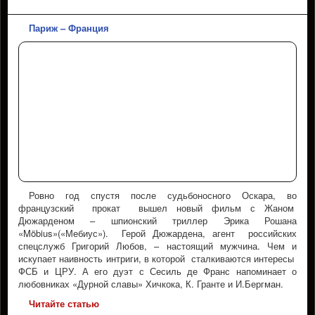
Париж – Франция
Ровно год спустя после судьбоносного Оскара, во
французский прокат вышел новый фильм с Жаном
Дюжарденом – шпионский триллер Эрика Рошана
«Möbius»(«Мебиус»). Герой Дюжардена, агент российских
спецслужб Григорий Любов, – настоящий мужчина. Чем и
искупает наивность интриги, в которой сталкиваются интересы
ФСБ и ЦРУ. А его дуэт с Сесиль де Франс напоминает о
любовниках «Дурной славы» Хичкока, К. Гранте и И.Бергман.
Читайте статью