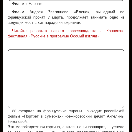
Фильм « Елена»
Фильм Андрея Звягинцева «Елена», вышедший во
французский прокат 7 марта, продолжает занимать одно из
ведущих мест в хит-параде кинокритики.
Читайте репортаж нашего корреспондента с Каннского
фестиваля «Русские в программе Особый взгляд»
22 февраля на французские экраны выходит российский
фильм «Портрет в сумерках» -режиссерский дебют Ангелины
Никоновой.
Эта малобюджетная картина, снятая на киноаппарат, успела
за год побывать на многих престижных европейских