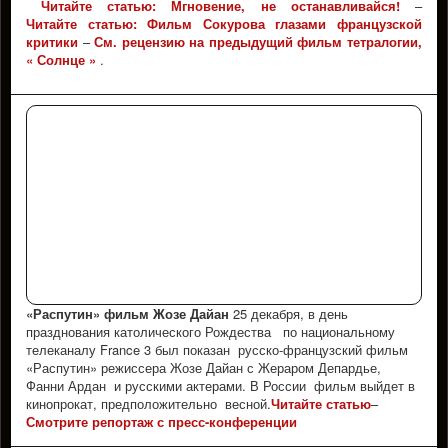
Читайте статью: Мгновение, не останавливайся!
–
Читайте статью: Фильм Сокурова глазами французской
критики
–
См. рецензию на предыдущий фильм тетралогии,
« Солнце »
.
«Распутин» фильм Жозе Дайан
25 декабря, в день
празднования католического Рождества по национальному
телеканалу France 3 был показан русско-французский фильм
«Распутин» режиссера Жозе Дайан с Жераром Депардье,
Фанни Ардан и русскими актерами. В России фильм выйдет в
кинопрокат, предположительно весной.
Читайте статью
–
Смотрите репортаж с пресс-конференции