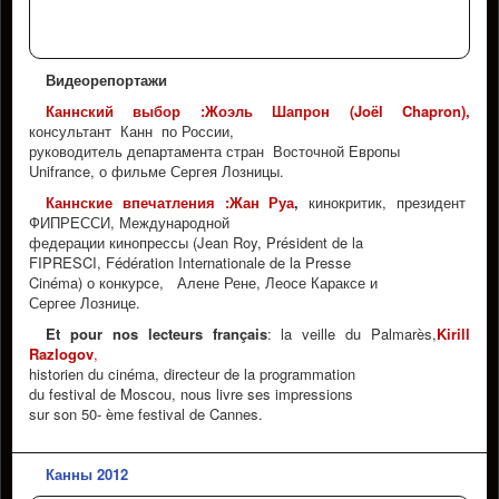
Видеорепортажи
Каннский выбор :Жоэль Шапрон (Joël Chapron),
консультант Канн по России,
руководитель департамента стран Восточной Европы
Unifrance, о фильме Сергея Лозницы.
Каннские впечатления :Жан Руа
,
кинокритик, президент
ФИПРЕССИ, Международной
федерации кинопрессы (Jean Roy, Président de la
FIPRESCI, Fédération Internationale de la Presse
Cinéma) о конкурсе, Алене Рене, Леосе Караксе и
Сергее Лознице.
Et pour nos lecteurs français
: la veille du Palmarès,
Kirill
Razlogov
,
historien du cinéma, directeur de la programmation
du festival de Moscou, nous livre ses impressions
sur son 50- ème festival de Cannes.
Канны 2012