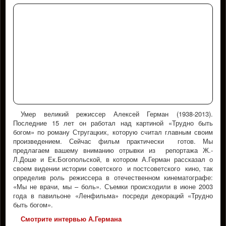
Умер великий режиссер Алексей Герман (1938-2013).
Последние 15 лет он работал над картиной «Трудно быть
богом» по роману Стругацких, которую считал главным своим
произведением. Сейчас фильм практически готов. Мы
предлагаем вашему вниманию отрывки из репортажа Ж.-
Л.Доше и Ек.Богопольской, в котором А.Герман рассказал о
своем видении истории советского и постсоветского кино, так
определив роль режиссера в отечественном кинематографе:
«Мы не врачи, мы – боль». Съемки происходили в июне 2003
года в павильоне «Ленфильма» посреди декораций «Трудно
быть богом».
Смотрите интервью А.Германа