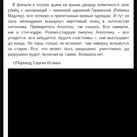
В финале в клубах дыма на крыше дворца появляются трое
убийц с заложницей – невинной царевной Гермионой (Ребекка
Мадлер), все четверо в пропитанных кровью одеждах. И тут из
зала неожиданно вынырнул вертлявый юнец в золотистом
хитончике. Примиритель Аполлон, так сказать. Все замерли,
как в стоп-кадре. Розово-сладкую липучку Аполлона, « все
уладится, все забудется, будьте счастливы », они выслушают
до конца. Но лишь только он исчезнет, там наверху возьмутся
за старое. Все, что может быть разрушено, уничтожено, да
разрушено будет, включая их самих. Возврата нет.
1)Перевод Сергея Исаева