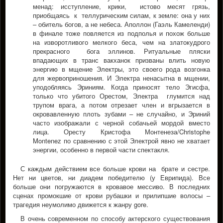
менад: исступление, крики, истово месят грязь,
приобщаясь к теллурическим силам, к земле: она у них
– обитель богов, а не небеса. Аполлон (Гаэль Камеленди)
в финале тоже повляется из подполья и похож больше
на изворотливого мелкого беса, чем на златокудрого
прекрасного бога эллинов. Ритуальные пляски
впадающих в транс вакханок призваны влить новую
энергию в мщение Электры, это своего рода возгонка
для жервоприношения. И Электра ненасытна в мщении,
уподобляясь Эриниям. Когда приносят тело Эгисфа,
только что убитого Орестом, Электра глумится над
трупом врага, а потом отрезает член и вгрызается в
окровавленную плоть зубами – не случайно, и Эриний
часто изображали с черной собачьей мордой вместо
лица. Оресту Кристофа Монтенеза/Christophe
Montenez по сравнению с этой Электрой явно не хватает
энергии, особенно в первой части спектакля.
С каждым действием все больше крови на брате и сестре.
Нет ни цветов, ни диадем победителю (у Еврипида). Все
больше они погружаются в кровавое мессиво. В последних
сценах промокшие от крови рубашки и прилипшие волосы –
трагедия неумолимо движется к жанру gore.
В очень современном по способу актерского существования