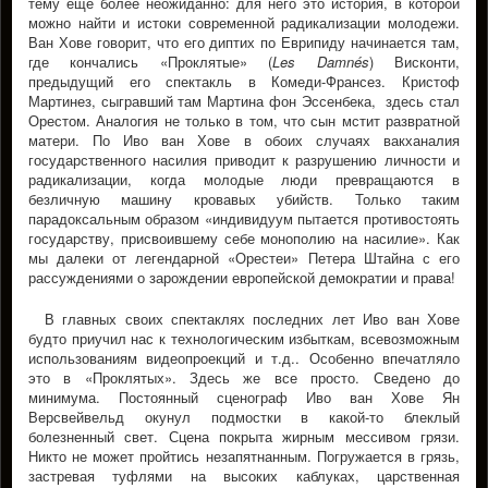
тему еще более неожиданно: для него это история, в которой
можно найти и истоки современной радикализации молодежи.
Ван Хове говорит, что его диптих по Еврипиду начинается там,
где кончались «Проклятые» (
Les Damnés
) Висконти,
предыдущий его спектакль в Комеди-Франсез. Кристоф
Мартинез, сыгравший там Мартина фон Эссенбека, здесь стал
Орестом. Аналогия не только в том, что сын мстит развратной
матери. По Иво ван Хове в обоих случаях вакханалия
государственного насилия приводит к разрушению личности и
радикализации, когда молодые люди превращаются в
безличную машину кровавых убийств. Только таким
парадоксальным образом «индивидуум пытается противостоять
государству, присвоившему себе монополию на насилие». Как
мы далеки от легендарной «Орестеи» Петера Штайна с его
рассуждениями о зарождении европейской демократии и права!
В главных своих спектаклях последних лет Иво ван Хове
будто приучил нас к технологическим избыткам, всевозможным
использованиям видеопроекций и т.д.. Особенно впечатляло
это в «Проклятых». Здесь же все просто. Сведено до
минимума. Постоянный сценограф Иво ван Хове Ян
Версвейвельд окунул подмостки в какой-то блеклый
болезненный свет. Сцена покрыта жирным мессивом грязи.
Никто не может пройтись незапятнанным. Погружается в грязь,
застревая туфлями на высоких каблуках, царственная