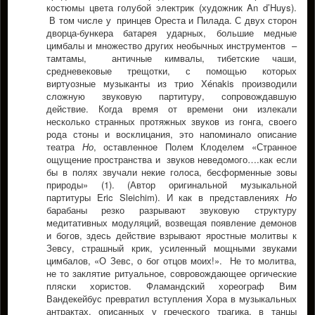
костюмы цвета голубой электрик (художник An d’Huys).
В том числе у принцев Ореста и Пилада. С двух сторон
дворца-бункера батарея ударных, большие медные
цимбалы и множество других необычных инструментов –
тамтамы, античные кимвалы, тибетские чаши,
средневековые трещотки, с помощью которых
виртуозные музыканты из трио Хénakis производили
сложную звуковую партитуру, сопровождавшую
действие. Когда время от времени они излекали
несколько странных протяжных звуков из гонга, своего
рода стоны и восклицания, это напоминало описание
театра
Но
, оставленное Полем Клоделем «Странное
ощущение пространства и звуков неведомого….как если
бы в полях звучали некие голоса, бесформенные зовы
природы» (1). (Автор оригинальной музыкальной
партитуры Eric Sleichim). И как в представлениях
Но
барабаны резко разрывают звуковую структуру
медитативных модуляций, возвещая появление демонов
и богов, здесь действие взрывают яростные молитвы к
Зевсу, страшный крик, усиленный мощными звуками
цимбалов, «О Зевс, о бог отцов моих!». Не то молитва,
не то заклятие ритуальное, совровождающее оргические
пляски хористов. Фламандский хореограф Вим
Вандекейбус превратил вступления Хора в музыкальных
антрактах, описанных у греческого трагика, в танцы