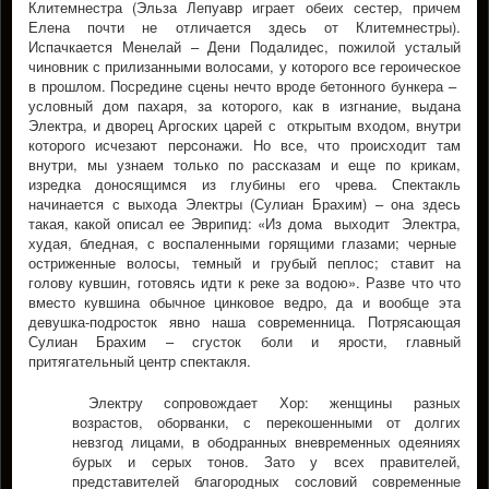
Клитемнестра (Эльза Лепуавр играет обеих сестер, причем
Елена почти не отличается здесь от Клитемнестры).
Испачкается Менелай – Дени Подалидес, пожилой усталый
чиновник с прилизанными волосами, у которого все героическое
в прошлом. Посредине сцены нечто вроде бетонного бункера –
условный дом пахаря, за которого, как в изгнание, выдана
Электра, и дворец Аргоских царей с открытым входом, внутри
которого исчезают персонажи. Но все, что происходит там
внутри, мы узнаем только по рассказам и еще по крикам,
изредка доносящимся из глубины его чрева. Спектакль
начинается с выхода Электры (Сулиан Брахим) – она здесь
такая, какой описал ее Эврипид: «Из дома выходит Электра,
худая, бледная, с воспаленными горящими глазами; черные
остриженные волосы, темный и грубый пеплос; ставит на
голову кувшин, готовясь идти к реке за водою». Разве что что
вместо кувшина обычное цинковое ведро, да и вообще эта
девушка-подросток явно наша современница. Потрясающая
Сулиан Брахим – сгусток боли и ярости, главный
притягательный центр спектакля.
Электру сопровождает Хор: женщины разных
возрастов, оборванки, с перекошенными от долгих
невзгод лицами, в ободранных вневременных одеяниях
бурых и серых тонов. Зато у всех правителей,
представителей благородных сословий современные