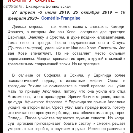
08/05/2019
/
Екатерина Богопольская
27 апреля -3 июля 2019,
25 октября 2019 – 16
февраля 2020
Comédie-Française
–
Диптих мщения
– так можно назвать спектакль Комеди-
Франсез, в котором Иво ван Хове соединил две трагедии
Еврипида,
Электру
и
Ореста,
в духе поздних елизаветинцев.
Тема явно в тренде. После неудавшегося опыта Стоуна
(
Трилогии мщения
), удавшийся от Иво ван Хове. Спектакль Иво
ван Хове впечатляет. Но не оставляет место сильным
переживаниям. Мощная кровавая история, c крутой отсылкой к
травматизмам современной эпохи. Но не трагедия.
В отличие от Софокла и Эсхила, у Еврипида более
психологический подход к известным мифам. Орест в
трагедиях Эсхила не сомневается в своей правоте, он убил
мать по призыву Аполлона, потому что она убила его отца
Агамемнона, и его преследуют Эринии-богини мщения, вплоть
до суда Афинского Аэропага. У Еврипида же призыв Аполлона
уходит на второй план, Орест убил мать прежде всего, потому
что считает ее преступницей, ведь она обесчестила отца, героя
Эллады. После убийства терзается муками совести. Но когда
суд аргосцев приговаривает брата и сестру к смерти, решает
умереть « как герой », с оружием в руках. Режиссер развивает