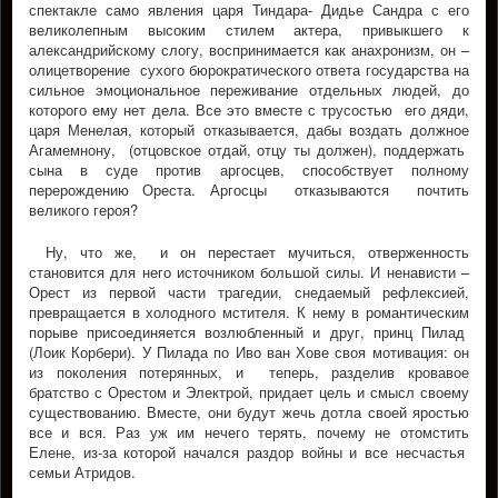
спектакле само явления царя Тиндара- Дидье Сандра с его
великолепным высоким стилем актера, привыкшего к
александрийскому слогу, воспринимается как анахронизм, он –
олицетворение сухого бюрократического ответа государства на
сильное эмоциональное переживание отдельных людей, до
которого ему нет дела. Все это вместе с трусостью его дяди,
царя Менелая, который отказывается, дабы воздать должное
Агамемнону, (oтцовское отдай, отцу ты должен), поддержать
сына в суде против аргосцев, способствует полному
перерождению Ореста. Аргосцы отказываются почтить
великого героя?
Ну, что же, и он перестает мучиться, отверженность
становится для него источником большой силы. И ненависти –
Орест из первой части трагедии, снедаемый рефлексией,
превращается в холодного мстителя. К нему в романтическим
порыве присоединяется возлюбленный и друг, принц Пилад
(Лоик Корбери). У Пилада по Иво ван Хове своя мотивация: он
из поколения потерянных, и теперь, разделив кровавое
братство с Орестом и Электрой, придает цель и смысл своему
существованию. Вместе, они будут жечь дотла своей яростью
все и вся. Раз уж им нечего терять, почему не отомстить
Елене, из-за которой начался раздор войны и все несчастья
семьи Атридов.