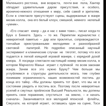
Маленького росточка, вне возраста, почти вне пола, Хантер
обладает удивительным даром присутствия, и особого,
иронично-нежного отношения к миру, себе самой и зрителям.
Если в спектакле присутствуют сцены, выдержанные в жанре
мюзик-холла, она его белый клоун, смешной, немного нелепый
«умник».
«Его спасает юмор – да и нас с вами тоже»,- писал когда-то
Брук о Беккете. Здесь – то же. Перипетии журналистки с
невероятной памятью – дар или проклятье, сопровождаются
тончайше оркестрованными мелодиями и разнообразной
световой палитрой. Но подробно описанный научный
эксперимент и клинические случаи не тяготят, потому что все
подается в легкой изящной игровой манере, с изрядной дозой
юмора. А посреди спектакля настоящий номер мюзик-холла, в
котором Марчелло Маньи играет с публикой по всем законам
жанра. Зачем все это нужно Бруку? Чем больше мы
углубляемся в структуры деятельности мозга, тем глубже
понимаем ограниченность наших возможностей постичь до
конца его тайну. «Мы должны принять тот факт, что мы не в
состоянии увидеть и постичь все. Поэтому после невероятных
усилий и смутных проблесков Высшей Реальности, мы должны
принять свое поражение, спуститься на землю, – и начать
сначала». Заканчивается все мелодией японской флейты,
Сякухати, на которой играет, оставшись один на сцене, Тоси