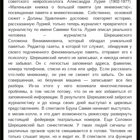
советского нейропсихолога Александра Лурия (1902-1977)
«Мaленькaя книжкa о большой пaмяти (ум мнемонистa)»,
посвященнaя пaмяти и мнемотехникaм. Собственно, основной
сюжет « Долины Удивления» дословно повторяет историю,
рассказанную Лурией, только теперь журналист превратился в
журналистку по имени Саммми Коста. Лурия описал реального
человека – журналиста Шерешевского
Соломона Вениаминовича, который обладал уникальной
памятью. Редактор газеты, в которой тот служил, обнаружив у
своего подчиненного феноменальную память, отправил его к
психологу. Шерешевский ничего не записывал, и никогда ничего
не забывал. Он с легкостью запоминал адреса, фамилии,
номера телефонов, списки из слов или цифр. Если рассказать
что-либо мнемонику, он уже не сможет это забыть. Он как
совершенная, но безумная машина — записывает все без
разбора. Из-за этого у него возникали многочисленные
проблемы, в том числе потому, что он не мог избавиться от
запомненной информации. В результате Шерешевский забросил
журналистику и до конца своих дней выступал в цирковых
представлениях. В спектакле Брука Самми начинает выступать
в мюзик-холле, и это дает возможность режиссеру развернуть
настоящий фейерверк театральных номеров. Еще Соломон
Шерешевский был синестетиком. У таких людей сигналы от
различных органов чувств смешиваются в голове. Человек не
только слышит звуки, но и видит их. В спектакле эта функция