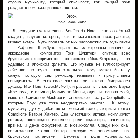
отдана музыканту, который описывает, как каждый звук
рождает в нем ассоциацию с цветом.
Photo Pascal Victor
В середине пустой сцены Bouffes du Nord – светло-жёлтый
квадрат, внутри которого, как в магическом пространстве,
играют актеры. Чуть поодаль от них расположились музыканты
– Рафаэль Шамбуве играет на электронном пианино и
аккордеоне, композитор Тоси Цукитори, спутник всех
бруковских экспериментов со времен «Махабхараты», – на
ударных и японской флейте. Его музыка не иллюстрирует
действие, но ведет свою отдельную тему, может быть ту
самую, которую сам режиссер называет « присутствием
невидимого». В спектакле заняты три актера. Американец
Джаред Мак Нейл (JaredMcNeill), игравший в спектакле Брука
«Костюм», итальянец Марчелло Маньи, один из основателей,
вместе с Саймоном МакБерни, английского театра Complicité, с
которым Брук уже тоже неоднократно работал. К этому
мужскому дуэту добавляется женский голос, актрисы театра
Сomplicité Кэтрин Хaнтер. Два блестящих актера жонглируют
ролями, поочередно исполняя роли редактора, пациентов,
врачей, и даже фокусника из мюзик-холла. Среди них она,
великолепная Кэтрин Хантер, которую мы запомнили по
бруковской постановке Беккета, в роли журналистки.