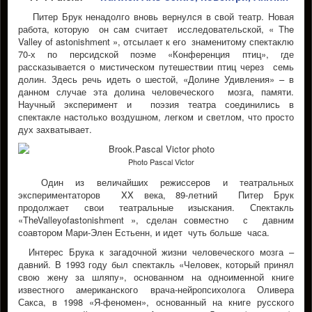
Питер Брук ненадолго вновь вернулся в свой театр. Новая
работа, которую он сам считает исследовательской, « The
Valley of astonishment », отсылает к его знаменитому спектаклю
70-х по персидской поэме «Конференция птиц», где
рассказывается о мистическом путешествии птиц через семь
долин. Здесь речь идеть о шестой, «Долине Удивления» – в
данном случае эта долина человеческого мозга, памяти.
Научный эксперимент и поэзия театра соединились в
спектакле настолько воздушном, легком и светлом, что просто
дух захватывает.
Photo Pascal Victor
Один из величайших режиссеров и театральных
экспериментаторов XX века, 89-летний Питер Брук
продолжает свои театральные изыскания. Спектакль
«TheValleyofastonishment », сделан совместно с давним
соавтором Мари-Элен Естьенн, и идет чуть больше часа.
Интерес Брука к загадочной жизни человеческого мозга –
давний. В 1993 году был спектакль «Человек, который принял
свою жену за шляпу», основанном на одноименной книге
известного американского врача-нейропсихолога Оливера
Сакса, в 1998 «Я-феномен», основанный на книге русского