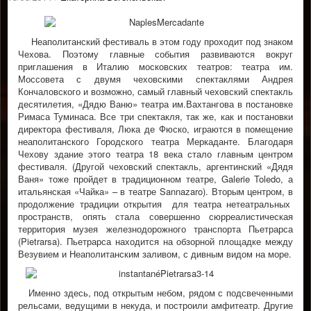
Неаполитанский фестиваль в этом году проходит под знаком
Чехова. Поэтому главные события развиваются вокруг
приглашения в Италию московских театров: театра им.
Моссовета с двумя чеховскими спектаклями Андрея
Кончаловского и возможно, самый главный чеховский спектакль
десятилетия, «Дядю Ваню» театра им.Вахтангова в постановке
Римаса Туминаса. Все три спектакля, так же, как и постановки
директора фестиваля, Люка де Фюско, играются в помещение
неаполитанского Городского театра Меркаданте. Благодаря
Чехову здание этого театра 18 века стало главным центром
фестиваля. (Другой чеховский спектакль, аргентинский «Дядя
Ваня» тоже пройдет в традиционном театре, Galerie Toledo, а
итальянская «Чайка» – в театре Sannazaro). Вторым центром, в
продолжение традиции открытия для театра нетеатральных
пространств, опять стала совершенно сюрреалистическая
территория музея железнодорожного транспорта Пьетрарса
(Pietrarsa). Пьетрарса находится на обзорной площадке между
Везувием и Неаполитанским заливом, с дивным видом на море.
Именно здесь, под открытым небом, рядом с подсвеченными
рельсами, ведущими в некуда, и построили амфитеатр. Другие