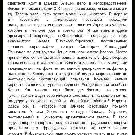
спектакли идут в зданиях бывших депо, в непосредственной
близости с экспонатами XIX века : паровозами, локомотивами и
тд. Теперь здесь есть также маленький кинотеатр. В первые
дни фестиваля в амфитеатре Пьетрарса проходили
выступления труппы современного танца из Израиля «Vertigo»,
которая в Неаполе уже в третий раз. Я же видела здесь
премьеру «Шехерезады» («Sherazade») – вариацию на тему
знаменитого балета Римского-Корсакова, поставленную
главным хореографом театра Сан-Карло Алесандрой
Панцавольта для труппы Национального балета Косово. Место
пряной восточной экзотики заняли живописные фольклорные
танцы косовар, с живостью и обаянием исполненные молодыми
танцовщиками на фоне естественной декорации – амфитеатр
выстроен на берегу, так что чудесный вид на море становится
неотъемлимой составляющей спектакля. Конечно, нельзя
серьезно сравнивать уровень труппы с Vertigo или театром Сан-
Карло. Как говорит сам Люка де Фюско, это скорее
гуманитарная акция европейского фестиваля, направленная на
поддержку культуры одной из беднейших областей Европы.
Здесь же, в Петрарсе под занавес фестиваля покажут
спектакль Алвиса Херманиса «Загадка Каспара Хаузера»,
поставленный в Цюрихском драматическом театре. В этом
году, наверное впервые, на фестивале нет традиционно широко
представленных французских театров- их место заняли
русские. К французской теме можно отнести только цикл мини-