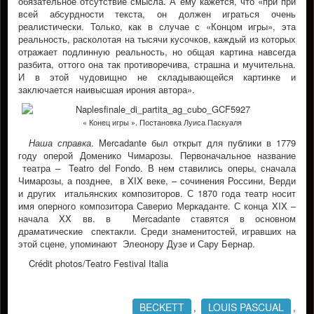
обязательное отсутствие смысла. А ему кажется, что «при при
всей абсурдности текста, он должен играться очень
реалистически. Только, как в случае с «Концом игры», эта
реальность, расколотая на тысячи кусочков, каждый из которых
отражает подлинную реальность, но общая картина навсегда
разбита, оттого она так противоречива, страшна и мучительна.
И в этой чудовищно не складывающейся картинке и
заключается наивысшая ирония автора».
« Конец игры ». Постановка Луиса Паскуаля
Наша справка
. Mercadante был открыт для публики в 1779
году оперой Доменико Чимарозы. Первоначальное название
театра – Teatro del Fondo. В нем ставились оперы, сначала
Чимарозы, а позднее, в XIX веке, – сочинения Россини, Верди
и других итальянских композиторов. С 1870 года театр носит
имя оперного композитора Саверио Меркаданте. С конца XIX –
начала XX вв. в Mercadante ставятся в основном
драматические спектакли. Среди знаменитостей, игравших на
этой сцене, упоминают Элеонору Дузе и Сару Бернар.
Crédit photos/Teatro Festival Italia
BECKETT
LOUIS PASCUAL
,
,