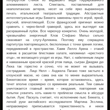
алюминиевого листа. Спектакль, поставленный для
неаполитанских актеров, несет на себе ярко выраженную
печать итальянской театральной традиции. Абстрактные
интеллектуальные игры Беккета заменены просто игрой, яркой,
вкусной, впечатляющей. Если французский оригинал можно
сравнить с черно-белой гравюрой, здесь все выглядит как
раскрашенный лубок. Все черезчур конкретно. Очень молодой,
чрезвычайно энергичный Клов Стефано Мильо сильно
смахивает на слугу-Арлекина. Поэтому ему сокращена
партитутра повторяющихся, бесполезных с точки зрения логики,
передвижений в пространстве. Хамм Лелло Арена – этакий
живчик в расшитом блестками халате, напоминал «крестного
отца», не желающего уходит из игры. Нагг, с набеленным лицом
и намазанным красной краской ртом паяца, сыгран Джиджи дю
Люка так горестно и сочно, что не может не вызывать
сострадание. Лицо Нелл – Анджела Пагано тоже застыло в
клоунской маске, но сама она как то менее выразительна.
Беккетовское время – время, которое остановилось, здесь
течет вполне соразмерно со временем реальным. Тем самым
уничтожается главный мотив – ожидания, повторения как
попытки ухватить хоть какие-то проблески смысла в абсурде
бытия. Луис Паскуль считает, что исполнению пьес Беккета, с
легкой руки английского исследователя Мартина Эсслина,
неправомерно приписывается торжественность и некое