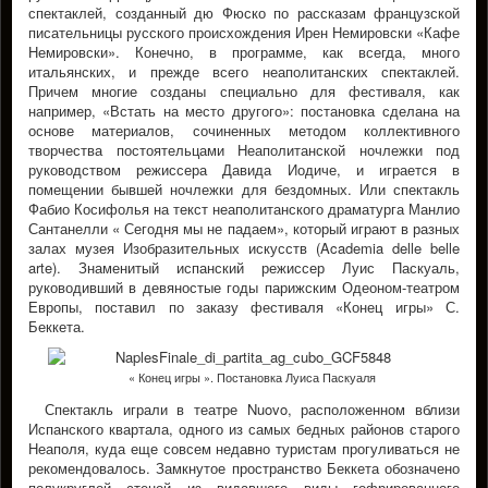
спектаклей, созданный дю Фюско по рассказам французской
писательницы русского происхождения Ирен Немировски «Кафе
Немировски». Конечно, в программе, как всегда, много
итальянских, и прежде всего неаполитанских спектаклей.
Причем многие созданы специально для фестиваля, как
например, «Встать на место другого»: постановка сделана на
основе материалов, сочиненных методом коллективного
творчества постоятельцами Неаполитанской ночлежки под
руководством режиссера Давида Иодиче, и играется в
помещении бывшей ночлежки для бездомных. Или спектакль
Фабио Косифолья на текст неаполитанского драматурга Манлио
Сантанелли « Сегодня мы не падаем», который играют в разных
залах музея Изобразительных искусств (Academia delle belle
arte). Знаменитый испанский режиссер Луис Паскуаль,
руководивший в девяностые годы парижским Одеоном-театром
Европы, поставил по заказу фестиваля «Конец игры» С.
Беккета.
« Конец игры ». Постановка Луиса Паскуаля
Спектакль играли в театре Nuovo, расположенном вблизи
Испанского квартала, одного из самых бедных районов старого
Неаполя, куда еще совсем недавно туристам прогуливаться не
рекомендовалось. Замкнутое пространство Беккета обозначено
полукруглой стеной из видавшего виды гофрированного