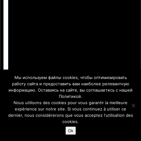
Мы используем файлы cookies, чтобы оптимизировать
работу сайта и предоставить вам наиболее релевантную
информацию. Оставаясь на сайте, вы соглашаетесь с нашей
Политикой.
Nous utilisons des cookies pour vous garantir la meilleure
expérience sur notre site. Si vous continuez à utiliser ce
Affiche Paris-Europe magazine/ Афиша Париж-Европа © 2011-
dernier, nous considérerons que vous acceptez l'utilisation des
2026 Afficha.info -T
ous droits réservés/
Все права защищены –
Mentions légales
cookies.
Ok