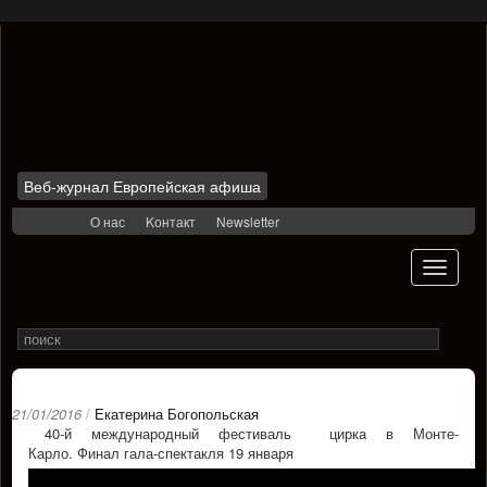
Веб-журнал Европейская афиша
Skip
О нас
Kонтакт
Newsletter
to
content
Toggle
navigati
Search
Rechercher
for
21/01/2016
/
Екатерина Богопольская
40-й международный фестиваль цирка в Монте-
Карло. Финал гала-спектакля 19 января