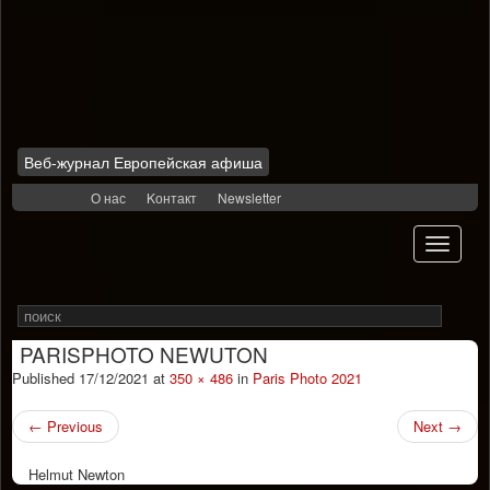
Веб-журнал Европейская афиша
Skip
О нас
Kонтакт
Newsletter
to
content
Toggle
navigati
Search
Rechercher
for
PARISPHOTO NEWUTON
Published
17/12/2021
at
350 × 486
in
Paris Photo 2021
←
Previous
Next
→
Helmut Newton