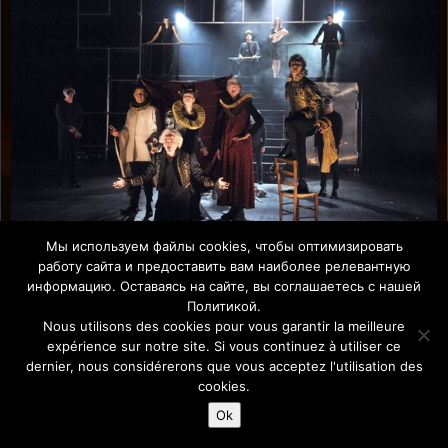
Мы используем файлы cookies, чтобы оптимизировать
работу сайта и предоставить вам наиболее релевантную
Affiche Paris-Europe magazine/ Афиша Париж-Европа © 2011-
информацию. Оставаясь на сайте, вы соглашаетесь с нашей
2026 Afficha.info -T
ous droits réservés/
Все права защищены –
Политикой.
Mentions légales
Nous utilisons des cookies pour vous garantir la meilleure
expérience sur notre site. Si vous continuez à utiliser ce
dernier, nous considérerons que vous acceptez l'utilisation des
cookies.
Ok