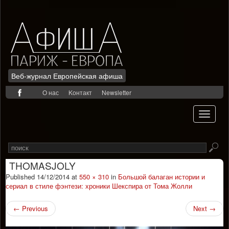
Веб-журнал Европейская афиша
Skip
О нас
Kонтакт
Newsletter
to
content
Toggle
navigati
Search
Rechercher
for
THOMASJOLY
Published
14/12/2014
at
550 × 310
in
Большой балаган истории и
сериал в стиле фэнтези: хроники Шекспира от Тома Жолли
←
Previous
Next
→