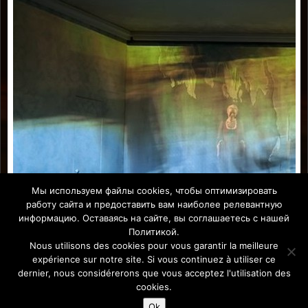
Мы используем файлы cookies, чтобы оптимизировать
работу сайта и предоставить вам наиболее релевантную
информацию. Оставаясь на сайте, вы соглашаетесь с нашей
Политикой.
Nous utilisons des cookies pour vous garantir la meilleure
expérience sur notre site. Si vous continuez à utiliser ce
dernier, nous considérerons que vous acceptez l'utilisation des
Affiche Paris-Europe magazine/ Афиша Париж-Европа © 2011-
cookies.
2026 Afficha.info -T
ous droits réservés/
Все права защищены –
Mentions légales
Ok