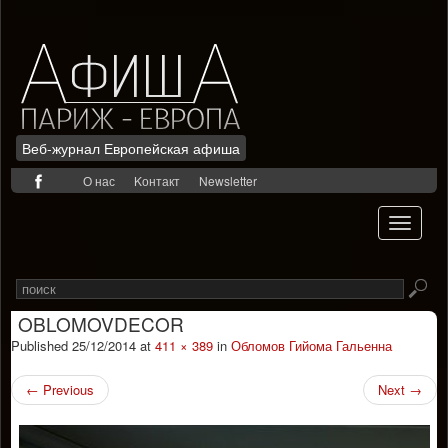
Веб-журнал Европейская афиша
Skip
О нас
Kонтакт
Newsletter
to
content
Toggle
navigati
Search
Rechercher
for
OBLOMOVDECOR
Published
25/12/2014
at
411 × 389
in
Обломов Гийома Гальенна
←
Previous
Next
→