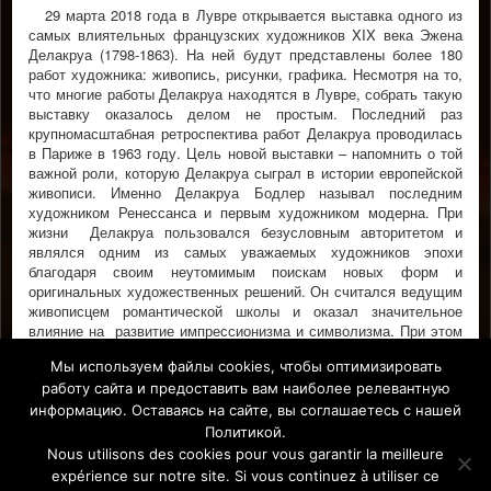
29 марта 2018 года в Лувре открывается выставка одного из
самых влиятельных французских художников XIX века Эжена
Делакруа (1798-1863). На ней будут представлены более 180
работ художника: живопись, рисунки, графика. Несмотря на то,
что многие работы Делакруа находятся в Лувре, собрать такую
выставку оказалось делом не простым. Последний раз
крупномасштабная ретроспектива работ Делакруа проводилась
в Париже в 1963 году. Цель новой выставки – напомнить о той
важной роли, которую Делакруа сыграл в истории европейской
живописи. Именно Делакруа Бодлер называл последним
художником Ренессанса и первым художником модерна. При
жизни Делакруа пользовался безусловным авторитетом и
являлся одним из самых уважаемых художников эпохи
благодаря своим неутомимым поискам новых форм и
оригинальных художественных решений. Он считался ведущим
живописцем романтической школы и оказал значительное
влияние на развитие импрессионизма и символизма. При этом
сам художник считал себя последователем классической
Мы используем файлы cookies, чтобы оптимизировать
школы. Всем любителям живописи крайне рекомендуется.
работу сайта и предоставить вам наиболее релевантную
ПАРИЖ - ФРАНЦИЯ
информацию. Оставаясь на сайте, вы соглашаетесь с нашей
Политикой.
Facebook
Nous utilisons des cookies pour vous garantir la meilleure
expérience sur notre site. Si vous continuez à utiliser ce