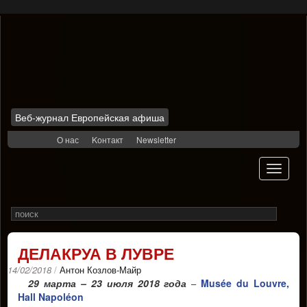
Веб-журнал Европейская афиша
Skip
О нас
Kонтакт
Newsletter
to
content
Toggle
navigati
Search
Rechercher
for
ДЕЛАКРУА В ЛУВРЕ
14/02/2018
/
Антон Козлов-Майр
29 марта – 23 июля 2018 года
Musée du Louvre,
–
Hall Napoléon