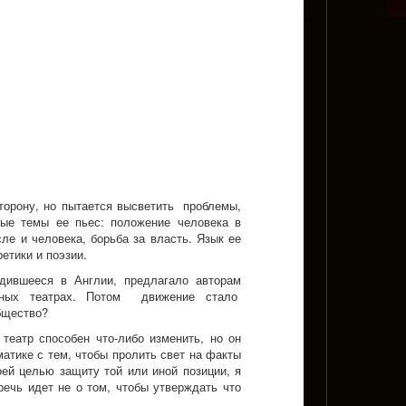
сторону, но пытается высветить проблемы,
ные темы ее пьес: положение человека в
ле и человека, борьба за власть. Язык ее
етики и поэзии.
дившееся в Англии, предлагало авторам
тных театрах. Потом движение стало
бщество?
еатр способен что-либо изменить, но он
атике с тем, чтобы пролить свет на факты
оей целью защиту той или иной позиции, я
ечь идет не о том, чтобы утверждать что