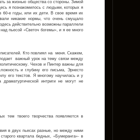
ать за жизнью общества со стороны. Зимой
десь я познакомилось с людьми, которых я
 60-е годы, или их дети. В свое время их
авали никакие нормы, что очень смущало
о здесь действительно возможны параллели
над пьесой «Светоч богемы», и я ее много
писателей. Кто повлиял на меня. Скажем,
еподает важный урок на тему связи между
 политическому. Чехов и Пинтер важны для
ложность и глубину его письма, Эрнесто
илу его текстов. Я многому научилась и у
а драматургической интриги не могут не
ных тем твоего творчества появляются в
вия в двух пьесах разные, но между ними
тарого квартала бедных, «Бумеранга»- в