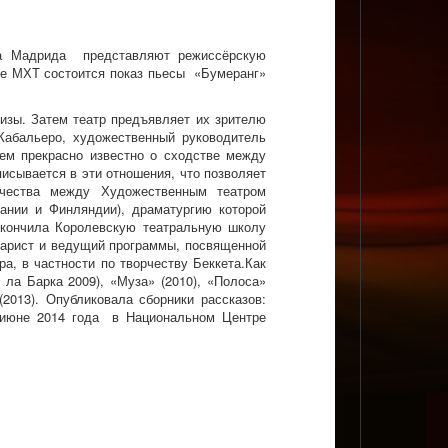
ва Мадрида представляют режиссёрскую
не МХТ состоится показ пьесы «Бумеранг»
изы. Затем театр предъявляет их зрителю
Кабальеро, художественный руководитель
Всем прекрасно известно о сходстве между
писывается в эти отношения, что позволяет
чества между Художественным театром
ании и Финляндии), драматургию которой
окончила Королевскую театральную школу
ценарист и ведущий программы, посвященной
а, в частности по творчеству Беккета.Как
 ла Барка 2009), «Муза» (2010), «Полоса»
(2013). Опубликовала сборники рассказов:
в июне 2014 года в Национальном Центре