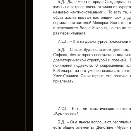
Б.Д.- Да, я жила в городе Сьюдадела н
жизнь на острове очень отлична от курор
называю «анти-системными». То есть те, 
образ жизни вызвал настоящий шок у др
нормальных жителей Менорки. Все это я п
с персонажем Валье-Инклана, но это не п
раз перечитывала.
И.С.Г. – Кто из драматургов, классиков
Б.Д. – Список будет слишком длинным.
Софокл, без которого невозможно подлин
драматургической структурой и поэзией. 
понимания подтекста. В современном ис
Кабальеро- за его умение создавать теат
Хосе-Санчиса Синистерры: его поэтика 
привлекать.
И.С.Г.- Есть ли тематические соотве
«Бумеранге»?
Б.Д. – Обе пьесы вопрошают расплывча
есть общие элементы. Действие «Музы» п