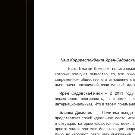
Наш Коррреспондент Ирен-Садовска
Театр Бланки Доменек, политически
которые волнуют общество, то, что обы
современном обществе, его отношение к в
пьес, очень лаконичной, язвительный, иде
Ирен Садовска-Гийон
– В 2011 году 
немедленно реагировать, в форме к
интернациональным. Что в твоем понимани
Бланка Доменек
– Политика всегда бы
представляет собой идеальное место, что
и ситуации, которые касаются нас всех, 
просто задаю зрителю беспокоющие вопро
либо, но наоборот, разрушать убеждения.