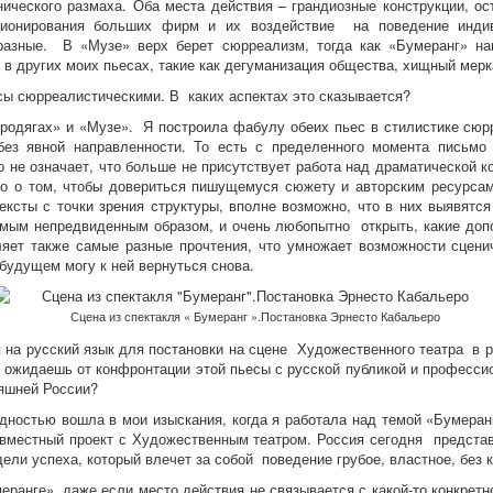
еского размаха. Оба места действия – грандиозные конструкции, ос
ционирования больших фирм и их воздействие на поведение индив
разные. В «Музе» верх берет сюрреализм, тогда как «Бумеранг» на
в других моих пьесах, такие как дегуманизация общества, хищный мерка
есы сюрреалистическими. В каких аспектах это сказывается?
«Бродягах» и «Музе». Я построила фабулу обеих пьес в стилистике сю
ез явной направленности. То есть с пределенного момента письмо
 не означает, что больше не присутствует работа над драматической 
о о том, чтобы довериться пишущемуся сюжету и авторским ресурсам,
ексты с точки зрения структуры, вполне возможно, что в них выявятс
мым непредвиденным образом, и очень любопытно открыть, какие доп
ляет также самые разные прочтения, что умножает возможности сцени
 будущем могу к ней вернуться снова.
Сцена из спектакля « Бумеранг ».Постановка Эрнесто Кабальеро
ся на русский язык для постановки на сцене Художественного театра 
жидаешь от конфронтации этой пьесы с русской публикой и профессио
няшней России?
идностью вошла в мои изыскания, когда я работала над темой «Бумера
овместный проект с Художественным театром. Россия сегодня представ
ели успеха, который влечет за собой поведение грубое, властное, без к
еранге», даже если место действия не связывается с какой-то конкрет