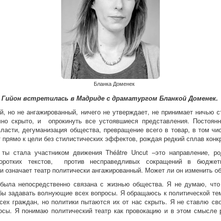
Бланка Доменек
 Гийон встретилась в Мадриде с драматургом Бланкой Доменек.
й, но не ангажированный, ничего не утверждает, не принимает ничью 
чно скрыто, и опрокинуть все устоявшиеся представления. Постоян
ласти, дегуманизация общества, превращение всего в товар, в том чис
т прямо к цели без стилистических эффектов, рождая редкий сплав конкр
ты стала участником движения Théâtre Uncut –это направление, ро
оротких текстов, против несправедливых сокращений в бюдже
и означает театр политически ангажированный. Может ли он изменить о
ла непосредственно связана с жизнью общества. Я не думаю, что т
бы задавать волнующие всех вопросы. Я обращаюсь к политической тем
всех граждан, но политики пытаются их от нас скрыть. Я не ставлю св
сы. Я понимаю политический театр как провокацию и в этом смысле р