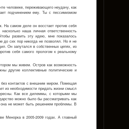
унте человеке, переживающего неудачу, как
вает подчинением ему. Ты с пессимизмом
к. На самом деле он восстает против себя
 насколько наша личная ответственность
Чтобы развить эту идею, мне показалось
е до сих пор никогда не позволял. Но я не
ил. Он запутался в собственных цепях, из
против себя самого прологом к реальному
котором мы живем. Остров как возможность
жны другие коллективные политические и
, без контактов с внешним миром. Помещая
кает из необходимости придать жизни смысл
тересны. Как все дилеммы, с которыми мы
дарство можно было бы рассматривать как
е она не может быть решением проблемы. В
ве Менорка в 2005-2009 годах. А главный