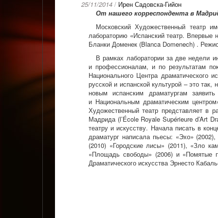
25/11/2014
/
Ирен Садовска-Гийон
От нашего корреспондента в Мадри
Московский Художественный театр и
лабораторию «Испанский театр. Впервые 
Бланки Доменек (Blanca Domenech) . Режи
В рамках лаборатории за две недели и
и профессионалам, и по результатам по
Национального Центра драматического иск
русской и испанской культурой – это так,
новым испанским драматургам заявит
и Национальным драматическим центром»
Художественный театр представляет в р
Мадрида (l’École Royale Supérieure d’Art
театру и искусству. Начала писать в кон
драматург написала пьесы: «Эхо» (2002),
(2010) «Городские лисы» (2011), «Зло ка
«Площадь свободы» (2006) и «Помятые п
Драматического искусства Эрнесто Кабаль