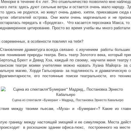
а Менорке в течение 4-х лет. Это отшельничество позволило мне наблюд
тного лета: здесь дуют сильные ветры и остается очень мало народу. З
кто здесь не родился, но живут очень давно, хиппи, приехавшие сюда в
угих обитателей острова. Они жили очень маргинально и не призн
остаралась передать в «Бродягах». Что касается персонажа Макса, т
реднамеренное цитирование. Просто во время учебы мы много работали 
 и современных, в особености повлиял на тебя?
 Становление драматурга всегда связано с изучением работы больших 
ное понимание природы театра. Весь театр Золотого века, который пр
Бертольд Брехт и Девид Хэа, каждый по своему, научили меня театру
панском театре моими учителями можно назвать Хуана Майорга- за с
ральную магию, Хорди Гальсерана- за подлинность и драматическую с
фрагментарности, его постоянные поиски театральности, его техник
Сцена из спектакля »Бумеранг » Мадрид,, Постановка Эрнесто Кавальеро
тствия между твоими пьесам, «Муза» и «Бумеранг»? Какие из глав
тую границу между настоящей эмоцией и ее симулякром. Места дейст
роисходит в роскошном здании офиса-люкс, построенного на месте с