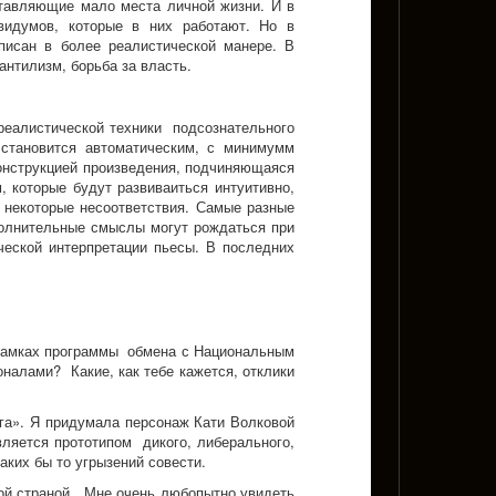
тавляющие мало места личной жизни. И в
идумов, которые в них работают. Но в
писан в более реалистической манере. В
нтилизм, борьба за власть.
рреалистической техники подсознательного
 становится автоматическим, с минимумм
конструкцией произведения, подчиняющаяся
 которые будут развиваиться интуитивно,
я некоторые несоответствия. Самые разные
олнительные смыслы могут рождаться при
ческой интерпретации пьесы. В последних
в рамках программы обмена с Национальным
налами? Какие, как тебе кажется, отклики
нга». Я придумала персонаж Кати Волковой
ляется прототипом дикого, либерального,
аких бы то угрызений совести.
ной страной. Мне очень любопытно увидеть