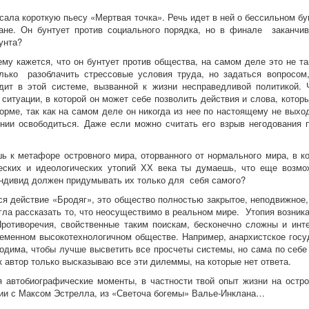
исала короткую пьесу «Мертвая точка». Речь идет в ней о бессильном б
ане. Он бунтует против социального порядка, но в финале заканчи
унта?
ему кажется, что он бунтует против общества, на самом деле это не та
лько разоблачить стрессовые условия труда, но задаться вопросом,
дит в этой системе, вызванной к жизни несправедливой политикой. 
ситуации, в которой он может себе позволить действия и слова, которы
орме, так как на самом деле он никогда из нее по настоящему не выход
нии освободиться. Даже если можно считать его взрыв негодования 
шь к метафоре островного мира, оторванного от нормального мира, в 
еских и идеологических утопий ХХ века ты думаешь, что еще возмо
индивид должен придумывать их только для себя самого?
тся действие «Бродяг», это общество полностью закрытое, неподвижное
огла рассказать то, что неосуществимо в реальном мире. Утопия возни
Противоречия, свойственные таким поискам, бесконечно сложны и ин
ременном высокотехнологичном обществе. Например, анархистское госу
ходима, чтобы лучше высветить все просчеты системы, но сама по себ
ак автор только высказываю все эти дилеммы, на которые нет ответа.
автобиографические моменты, в частности твой опыт жизни на остро
ции с Максом Эстрелла, из «Светоча богемы» Валье-Инклана…