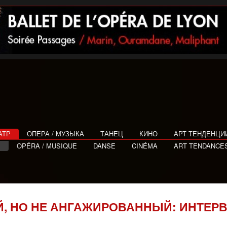
АТР
ОПЕРА / МУЗЫКА
ТАНЕЦ
КИНО
АРТ ТЕНДЕНЦИ
E
OPÉRA / MUSIQUE
DANSE
CINÉMA
ART TENDANCE
Й, НО НЕ АНГАЖИРОВАННЫЙ: ИНТЕР