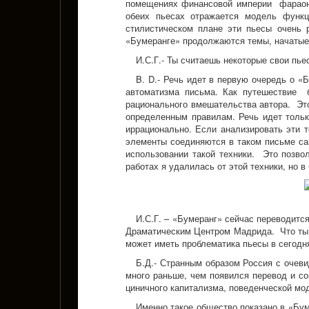
помещениях финансовой империи фараонич
обеих пьесах отражается модель функ
стилистическом плане эти пьесы очень 
«Бумеранге» продолжаются темы, начатые 
И.С.Г.- Ты считаешь некоторые свои пь
B. D.- Речь идет в первую очередь о 
автоматизма письма. Как путешествие б
рационального вмешательства автора. Это
определенным правилам. Речь идет тольк
иррационально. Если анализировать эти т
элементы соединяются в таком письме са
использовании такой техники. Это позво
работах я удалилась от этой техники, но в
И.С.Г. – «Бумеранг» сейчас переводит
Драматическим Центром Мадрида. Что ты о
может иметь проблематика пьесы в сегод
Б.Д.- Странным образом Россия с очев
много раньше, чем появился перевод и с
циничного капитализма, поведенческой мод
Именно такое общество показано в «Бум