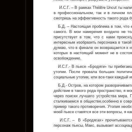
И.С.Г. – В рамках Théâtre Uncut ты нап
в профессиональном, так и в личном пл
смотришь на эффективность такого рода б
Б.Д. – Настоящая проблема в том, что 
самого. В мои намерения входило не то
присутствует в том, что с нами происхо
интересным изобразить персонажа в такой 
думаю, что в финале он возвращается к н
которых в настоящий момент не в состоя
освобождению.
И.С.Г.- В пьесе «Бродяги» ты прибегае
утопии. После провала больших политич
социальные утопии, или все-таки каждый 
Б.Д.- Остров, на котором разворачивае
действие в такого рода пространство, я м
через поиски лучшего устройства мира. 
сталкиваемся в обществе,особенно в сов
пример такого противоречия. Утопия необ
моей пьесе ставятся все эти вопросы, я к
И.С.Г. – В «Бродягах» прочитываются 
персонаж пьесы, Макс, вызывает ассоциа