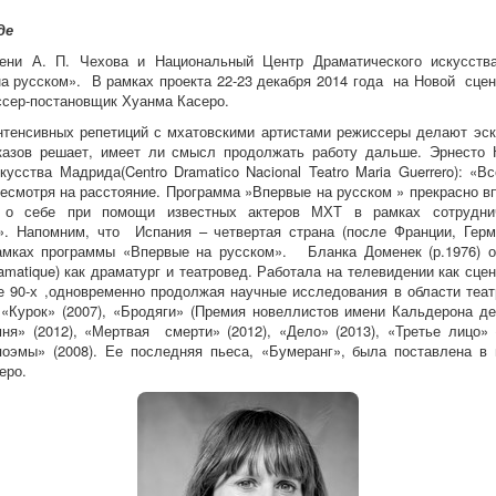
де
мени А. П. Чехова и Национальный Центр Драматического искусст
на русском». В рамках проекта 22-23 декабря 2014 года на Новой сце
ссер-постановщик Хуанма Касеро.
нтенсивных репетиций с мхатовскими артистами режиссеры делают эск
казов решает, имеет ли смысл продолжать работу дальше. Эрнесто 
усства Мадрида(Centro Dramatico Nacional Teatro Maria Guerrero): «
 несмотря на расстояние. Программа »Впервые на русском » прекрасно в
ь о себе при помощи известных актеров МХТ в рамках сотрудни
. Напомним, что Испания – четвертая страна (после Франции, Герм
амках программы «Впервые на русском». Бланка Доменек (р.1976) 
 Dramatique) как драматург и театровед. Работала на телевидении как с
це 90-х ,одновременно продолжая научные исследования в области театр
 «Курок» (2007), «Бродяги» (Премия новеллистов имени Кальдерона де
мня» (2012), «Мертвая смерти» (2012), «Дело» (2013), «Третье лицо» 
оэмы» (2008). Ее последняя пьеса, «Бумеранг», была поставлена 
еро.