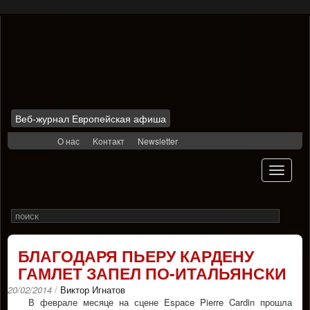
Веб-журнал Европейская афиша
Skip
О нас
Kонтакт
Newsletter
to
content
Toggle
navigati
Search
Rechercher
for
БЛАГОДАРЯ ПЬЕРУ КАРДЕНУ
ГАМЛЕТ ЗАПЕЛ ПО-ИТАЛЬЯНСКИ
20/02/2014
/
Виктор Игнатов
В феврале месяце на сцене Espace Pierre Cardin прошла