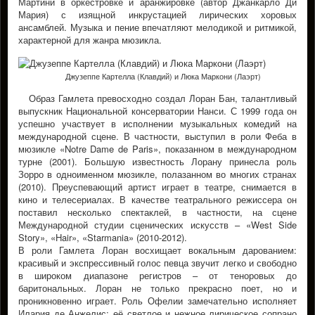
Мартини в оркестровке и аранжировке (автор Джанкарло Ди
Мария) с изящной инкрустацией лирических хоровых
ансамблей. Музыка и пение впечатляют мелодикой и ритмикой,
характерной для жанра мюзикла.
Джузеппе Картелла (Клавдий) и Люка Маркони (Лаэрт)
Образ Гамлета превосходно создал Лоран Бан, талантливый
выпускник Национальной консерватории Нанси. С 1999 года он
успешно участвует в исполнении музыкальных комедий на
международной сцене. В частности, выступил в роли Феба в
мюзикле «Notre Dame de Paris», показанном в международном
турне (2001). Большую известность Лорану принесла роль
Зорро в одноименном мюзикле, полазанном во многих странах
(2010). Преуспевающий артист играет в театре, снимается в
кино и телесериалах. В качестве театрального режиссера он
поставил несколько спектаклей, в частности, на сцене
Международной студии сценических искусств – «West Side
Story», «Hair», «Starmania» (2010-2012).
В роли Гамлета Лоран восхищает вокальным дарованием:
красивый и экспрессивный голос певца звучит легко и свободно
в широком диапазоне регистров – от теноровых до
баритональных. Лоран не только прекрасно поет, но и
проникновенно играет. Роль Офелии замечательно исполняет
Илария де Анжелис: её светлое и нежное лирическое сопрано