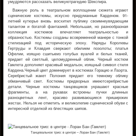
умудряются рассказать великуютрагедию Шекспира.
Важную роль в театральном воплощении сюжета играют
сценические костюмы, искусно придуманные Карденом. 91-
летний кутюрье вновь восхитил публику своимнеувядающим
талантом и богатой фантазией. Небольшая, но разнообразная
коллекция костюмов впечатляет театральностью и
образностью. Костюмы созданы всовременной манере с тонкой
стилизацией под историческую эпоху. Наряды Королевы
Гертруды и Клавдия сверкают обилием позолоты; платья
Офелии, изящно сшитыеиз голубых вуалей и белых тканей,
придает ей светлый, целомудренный облик. Черный костюм
Гамлета дополняет красивый медальон, изящный символ стиля
Кардена.Черный цвет доминирует в костюмах Горацио и Лаэрта.
Серебристый жакет Полония придает его темному облику
обманчивый свет. Костюмы придворных имеютсеребристые
детали. Черные костюмы танцовщиков украшают красные
фрагменты, а на рукавах встроены пучки длинных
разноцветных лент, красиво развивающиеся пришироких
жестах. Нельзя не отметить и великолепие сценической обуви с
интересной отделкой из блестящих шипов.
Танцевальное трио: в центре – Лоран Бан (Гамлет)