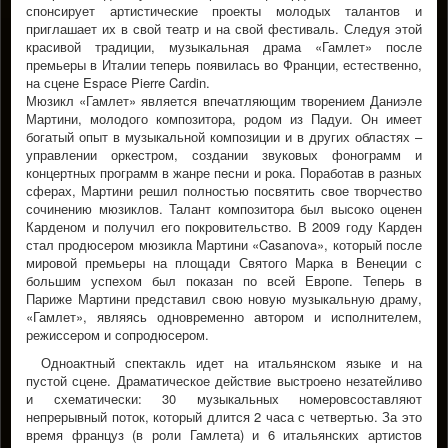
спонсирует артистические проекты молодых талантов и
приглашает их в свой театр и на свой фестиваль. Следуя этой
красивой традиции, музыкальная драма «Гамлет» после
премьеры в Италии теперь появилась во Франции, естественно,
на сцене Espace Pierre Cardin.
Мюзикл «Гамлет» является впечатляющим творением Даниэле
Мартини, молодого композитора, родом из Падуи. Он имеет
богатый опыт в музыкальной композиции и в других областях –
управлении оркестром, создании звуковых фонограмм и
концертных программ в жанре песни и рока. Поработав в разных
сферах, Мартини решил полностью посвятить свое творчество
сочинению мюзиклов. Талант композитора был высоко оценен
Карденом и получил его покровительство. В 2009 году Карден
стал продюсером мюзикла Мартини «Casanova», который после
мировой премьеры на площади Святого Марка в Венеции с
большим успехом был показан по всей Европе. Теперь в
Париже Мартини представил свою новую музыкальную драму,
«Гамлет», являясь одновременно автором и исполнителем,
режиссером и сопродюсером.
Одноактный спектакль идет на итальянском языке и на
пустой сцене. Драматическое действие выстроено незатейливо
и схематически: 30 музыкальных номеровсоставляют
непрерывный поток, который длится 2 часа с четвертью. За это
время француз (в роли Гамлета) и 6 итальянских артистов