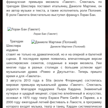
французская премьера мюзикла «Гамлет». Спектакль по
трагедии Шекспира поставил итальянец Даниэле Мартини, он
же автор музыки и текста, а также исполнитель роли Полония.
В роли Гамлета блистательно выступил француз Лоран Бан.
Лоран Бан (Гамлет)
Трагедии
Шекспира
Даниеле Мартини (Полоний)
издавна
ставят не только на драматической, но и на оперной и балетной
сценах. В последнее время появились впечатляющие версии
шекспировских сюжетов, созданные в жанре мюзикла. Уже
многие годы в разных столицах с большим успехом идет
музыкальная драма «Ромео и Джульетта». Теперь пришло
время и для «Гамлета».
3 августа 2013 года в Stia (возле Флоренции) состоялась
мировая премьера музыкальной драмы «Гамлет». Спектакль
родился благодаря поддержке Пьера Кардена. Знаменитый
кутюрье и щедрый меценат, страстно влюбленный в искусство,
основал в 1970 году театр Espace Pierre Cardin в Париже, а в
2000 году ежегодный летний фестиваль в Лакосте, в программу
которого входят музыка, театр и танец. Карден систематически