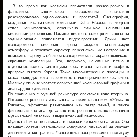
В то время как костюмы впечатляли разнообразием и
фантазией, сценическое оформлении спектакля
разочаровывало однообразием и простотой. Сценография,
созданная итальянской компанией Delta Process в модном
стиле минимализма, ограничена слишком банальными
световыми решениями. Помимо цветного освещения сцены на
заднике-экране появляются видео-проекции. Яркий цвет
монохромного свечения экрана создает сценическую
атмосферу и отражает характер персонажей, их настроение и
помыслы. Наряду с обычной монохромией, на экране возникают
скромные композиции. Это, например, небольшие пятна и
отдельные полосы, светящийся крест и расплывчатый профиль
призрака убитого Короля. Такие малоинтересные проекции, к
сожалению, далеки от высокой эстетики сценических костюмов.
Мюзиклу явно не хватает современной компьюторной графики и
авангардного дизайна.
По сравнению с музыкой режиссура спектакля явно вторична.
Интересно решена лишь сцена с представлением «Убийство
Гонзаго», эффектно разыгранное как театр теней, а также
финальная картина, детально выстроенная с использованием
музыкальной пластики и выразительной пантомимы.
Музыка «Гамлета» написана в широкой красочной палитре. Она
пленяет богатым итальянским колоритом, однако ей не хватает
динамики и контрастов. Фонограмма воспроизводит партитуру