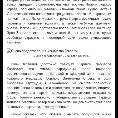
тонко передает психологический мир героини. Илария хорошо
играет, особенно ей удалась сложная сцена сумасшествия
Офелии: актриса впечатляет грациозной пластикой и красивым
пением. Тенор Люка Маркони в роли Лаэрта восхищает ярким,
плотным и сильным голосом, а также глубиной трактовки
образа. Искренне и достоверно воплощает образ Горацио тенор
Эрон Борелли: его светлый и теплый по тембру голос звучит
особенно страстно в последней арии возле умирающего
Гамлета.
Сцена представления «Убийство Гонзаго»
Роль Клавдия достойно трактует баритон Джузеппе
Картелла: его мягкий вкрадчивый голос наиболее
проникновенно звучит в большой и красивой арии покаяния
коварного мерзавца. Сопрано Валентина Спрека в роли
Королевы Гертруды, к сожалению, не смогла полностью
проявить свои вокальные и артистические способности, видимо,
потому, что эта партия написана недостаточно контрастно.
Образ Полония рельефно и убедительно воплощает баритон
Даниеле Мартини: автор мюзикла успешно демонстрирует свое
вокальное и артистическое дарование.
Нужно сказать, что мюзикл «Гамлет» получился очень