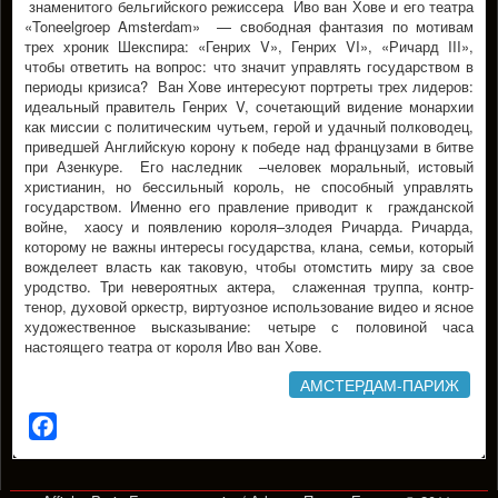
знаменитого бельгийского режиссера Иво ван Хове и его театра
«Toneelgroep Amsterdam» — свободная фантазия по мотивам
трех хроник Шекспира: «Генрих V», Генрих VI», «Ричард III»,
чтобы ответить на вопрос: что значит управлять государством в
периоды кризиса? Ван Хове интересуют портреты трех лидеров:
идеальный правитель Генрих V, сочетающий видение монархии
как миссии с политическим чутьем, герой и удачный полководец,
приведшей Английскую корону к победе над французами в битве
при Азенкуре. Его наследник –человек моральный, истовый
христианин, но бессильный король, не способный управлять
государством. Именно его правление приводит к гражданской
войне, хаосу и появлению короля–злодея Ричарда. Ричарда,
которому не важны интересы государства, клана, семьи, который
вожделеет власть как таковую, чтобы отомстить миру за свое
уродство. Три невeроятных актера, слаженная труппа, контр-
тенор, духовой оркестр, виртуозное использование видео и ясное
художественное высказывание: четыре с половиной часа
настоящего театра от короля Иво ван Хове.
АМСТЕРДАМ-ПАРИЖ
Facebook