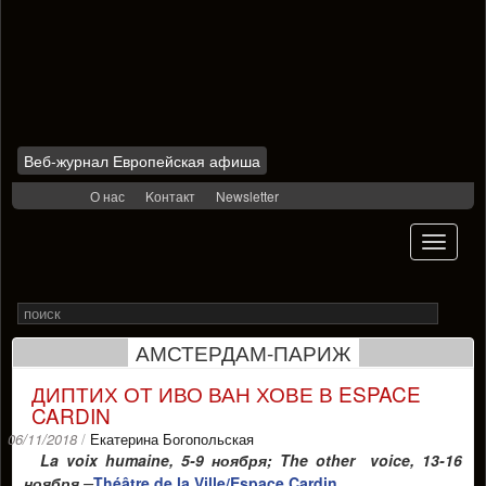
Веб-журнал Европейская афиша
Skip
О нас
Kонтакт
Newsletter
to
content
Toggle
navigati
Search
Rechercher
for
АМСТЕРДАМ-ПАРИЖ
ДИПТИХ ОТ ИВО ВАН ХОВЕ В ESPACE
CARDIN
06/11/2018
/
Екатерина Богопольская
La voix humaine
, 5-9 ноября;
The other voice,
13-16
–
ноября
Théâtre de la Ville/Espace Cardin