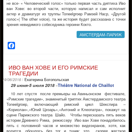
не все- « Человеческий голос» только первая часть диптиха Иво
ван Хове: во второй части, которую написал и сам исполнит
актер и драматург из труппы Toneelgroep Рамзей Наср, «Другой
голос»( The other voice), та же история будет рассказана с точки
зрения невидимого собеседника героини Кокто.
АМСТЕРДАМ-ПАРИЖ
Facebook
ИВО ВАН ХОВЕ И ЕГО РИМСКИЕ
ТРАГЕДИИ
19/06/2018
/
Екатерина Богопольская
29 июня-5 июля 2018
Théâtre National de Chaillot
–
10 лет спустя после премьеры на Авиньонском фестивале,
«Римские трагедии», знаменитый триптих Амстердамского театра
Toneelgroep, включающий римский цикл Шекспира –
«Кориолан»,«Юлий Цезарь»,«Антоний и Клеопатра», покажут на
сцене Парижского театра Шайо. Чтобы пересказать пять веков
истории Древнего Рима, режиссеру Иво ван Хове понадобилось
пять с половиной часов и множество видеэкранов, хотя, как
водится, обошлось без тог и туник: это скорее жесткое