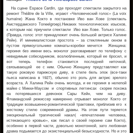
На сцене Espace Cardin, где проходят спектакли закрытого на
ремонт Théâtre de la Ville, играют «Человеческий голос» (La voix
humaine) Жана Кокто в постановке Иво ван Хове (спектакль
Амстердамского Тoneelgroep).Никаких технологических изысков,
к которым нас приучили спектакли Иво ван Хове. Только голос.
(Правда, голос этот принадлежит очень большой актрисе Халине
Рейн). И минималистская простота – за стеклянным окном в
пустом прямоугольнике комнаты-коробки мечется Женщина:
героиня без имени весь монолог разговаривает по телефону с
невидимым собеседником, возлюбленным, который ее бросил, и
вот теперь телефон становится последней ниточкой,
связывающей ее с ним. Обычно Женщину представляют как
такую роковую парижскую диву, в стиле бель эпок (все-таки
пьеса написана в 1927), обычно это роль для актрис зрелого
возраста. А Халина Рейн очень молода, и ее героиня в нелепой
майке с Микки-Маусом и спортивных леггинсах скорее похожа
на потерявшихся девчонок Сары Кейн, чем на диву.
Фламандский режиссер намеренно отрывает монолог Кокто от
традиции возвышенно-романтической трактовки, приблизив его к
жесткому стилю современной драмы. На этом пути теряется
эмоциональный трагический накал( «впечатление человека,
истекающего кровью», как писал о своей героине сам Кокто),
особенно в первой части, довольно монотонной, зато любовная
драма подымается до экзистенциальной безысходности. Но и это