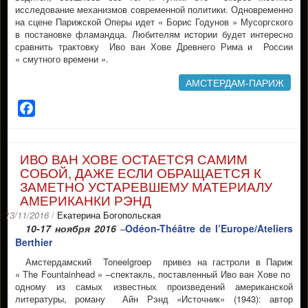
исследование механизмов современной политики. Одновременно
на сцене Парижской Оперы идет « Борис Годунов » Мусоргского
в постановке фламандца. Любителям истории будет интересно
сравнить трактовку Иво ван Хове Древнего Рима и России
« смутного времени ».
АМСТЕРДАМ-ПАРИЖ
Facebook
ИВО ВАН ХОВЕ ОСТАЕТСЯ САМИМ
СОБОЙ, ДАЖЕ ЕСЛИ ОБРАЩАЕТСЯ К
ЗАМЕТНО УСТАРЕВШЕМУ МАТЕРИАЛУ
АМЕРИКАНКИ РЭНД
13/11/2016
/
Екатерина Богопольская
10-17 ноября 2016
Odéon-Théâtre de l’Europe/Ateliers
–
Berthier
Амстердамский Toneelgroep привез на гастроли в Париж
« The Fountainhead » –спектакль, поставленный Иво ван Хове по
одному из самых известных произведений американской
литературы, роману Айн Рэнд «Источник» (1943): автор