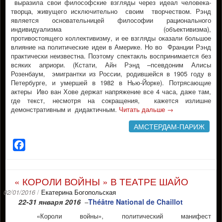
выразила свои философские взгляды через идеал человека-
творца, живущего исключительно своим творчеством. Рэнд
является основательницей философии рационального
индивидуализма (объективизма),
противостоящего коллективизму, и ее взгляды оказали большое
влияние на политические идеи в Америке. Но во Франции Рэнд
практически неизвестна. Поэтому спектакль воспринимается без
всяких априори. (Кстати, Айн Рэнд –псевдоним Алисы
Розенбаум, эмигрантки из России, родившейся в 1905 году в
Петербурге, и умершей в 1982 в Нью-Йорке). Потрясающие
актеры Иво ван Хове держат напряжение все 4 часа, даже там,
где текст, несмотря на сокращения, кажется излишне
демонстративным и дидактичным.
Читать дальше
→
АМСТЕРДАМ-ПАРИЖ
Facebook
« КОРОЛИ ВОЙНЫ » В ТЕАТРЕ ШАЙО
02/01/2016
/
Екатерина Богопольская
22-31 января 2016
Théâtre National de Chaillot
–
«Короли войны», политический манифест