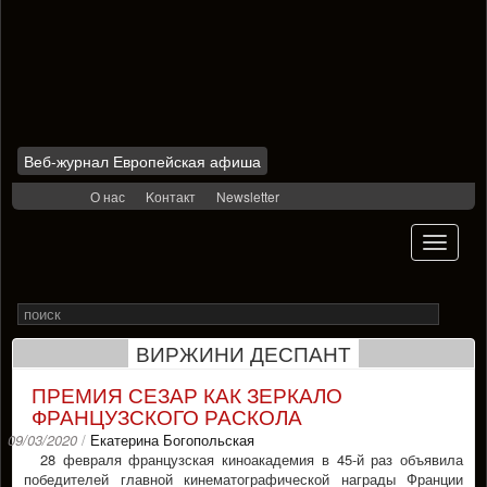
Веб-журнал Европейская афиша
Skip
О нас
Kонтакт
Newsletter
to
content
Toggle
navigati
Search
Rechercher
for
ВИРЖИНИ ДЕСПАНТ
ПРЕМИЯ СЕЗАР КАК ЗЕРКАЛО
ФРАНЦУЗСКОГО РАСКОЛА
09/03/2020
/
Екатерина Богопольская
28 февраля французская киноакадемия в 45-й раз объявила
победителей главной кинематографической награды Франции