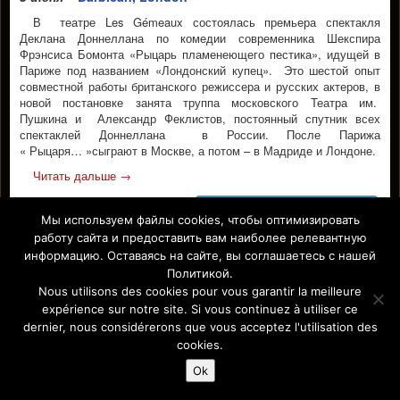
В театре Les Gémeaux состоялась премьера спектакля
Деклана Доннеллана по комедии современника Шекспира
Фрэнсиса Бомонта «Рыцарь пламенеющего пестика», идущей в
Париже под названием «Лондонский купец». Это шестой опыт
совместной работы британского режиссера и русских актеров, в
новой постановке занята труппа московского Театра им.
Пушкина и Александр Феклистов, постоянный спутник всех
спектаклей Доннеллана в России. После Парижа
« Рыцаря… »сыграют в Москве, а потом – в Мадриде и Лондоне.
Читать дальше
→
МОСКВА- ПАРИЖ-ЛОНДОН
Мы используем файлы cookies, чтобы оптимизировать
Facebook
работу сайта и предоставить вам наиболее релевантную
информацию. Оставаясь на сайте, вы соглашаетесь с нашей
Политикой.
Nous utilisons des cookies pour vous garantir la meilleure
Affiche Paris-Europe magazine/ Афиша Париж-Европа © 2011-
expérience sur notre site. Si vous continuez à utiliser ce
2026 Afficha.info -T
ous droits réservés/
Все права защищены –
dernier, nous considérerons que vous acceptez l'utilisation des
Mentions légales
cookies.
Ok