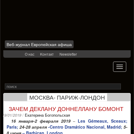
Веб-журнал Европейская афиша
Skip
О нас
Kонтакт
Newsletter
to
content
Toggle
navigati
Search
Rechercher
for
МОСКВА- ПАРИЖ-ЛОНДОН
ЗАЧЕМ ДЕКЛАНУ ДОННЕЛЛАНУ БОМОНТ
19/01/2019
/
Екатерина Богопольская
16 января-2 февраля 2019
Les Gémeaux, Sceaux;
–
Paris;
24-28 апреля
-Centro Dramático Nacional, Madrid;
5-
8 июня
– Barbican, London