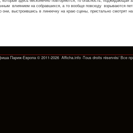
и, которые здесь бесконечно повторяются, то опасность, поджидающая з
анным влиянием на собравшихся, а то вообще повсюду взрываются пет
то они, выстроившись в линеечку на краю сцены, пристально смотрят н
Афиша Париж-Европа © 2011-2026 Afficha.info -T
ous droits réservés/
Все п