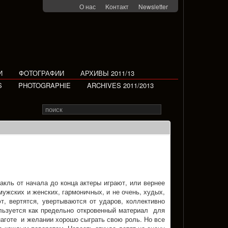
О нас
Kонтакт
Newsletter
И
ФОТОГРАФИИ
АРХИВЫ 2011/13
S
PHOTOGRAPHIE
ARCHIVES 2011/2013
Search
Rechercher
for
кль от начала до конца актеры играют, или вернее
мужских и женских, гармоничных, и не очень, худых,
т, вертятся, увертываются от ударов, коллективно
льзуется как предельно откровенный материал для
 наготе и желании хорошо сыграть свою роль. Но все