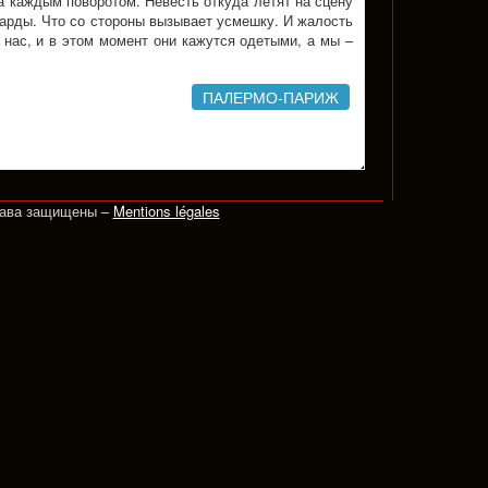
а каждым поворотом. Невесть откуда летят на сцену
арды. Что со стороны вызывает усмешку. И жалость
а нас, и в этом момент они кажутся одетыми, а мы –
ПАЛЕРМО-ПАРИЖ
рава защищены –
Mentions légales