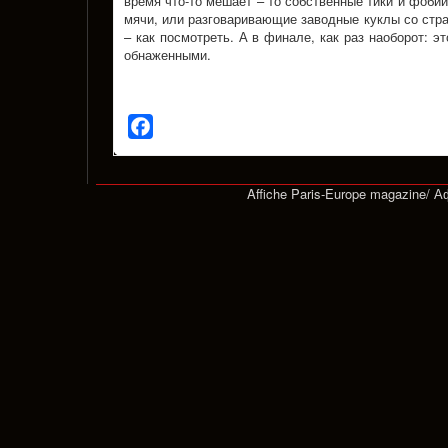
время что-то мешает – то собственные тики и фоби
мячи, или разговаривающие заводные куклы со стр
– как посмотреть. А в финале, как раз наоборот: э
обнаженными.
Facebook
Affiche Paris-Europe magazine/ 