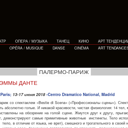
АТР
ОПЕРА / МУЗЫКА
ТАНЕЦ
КИНО
АРТ ТЕНДЕНЦИ
E
OPÉRA / MUSIQUE
DANSE
CINÉMA
ART TENDANCE
ПАЛЕРМО-ПАРИЖ
 ЭММЫ ДАНТЕ
 Paris;
13-17 июня 2018
-Centro Dramatico National, Madrid
риж со спектаклем «Bestie di Scena» («Профессионалы сцены»). Спекта
сть абсолютно голые. И никакой красивости, чистая физиология: 14 тел, 
ставлены на обозрение на голой сцене. Жмутся друг к другу, прыгаю
т, демонстрируют самые примитивные животные инстинкты. Тело испо
, тело, в отличие от языка, не врет), смешного и трогательного в своей