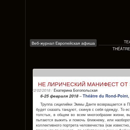
Skip
to
content
ТЕ
Веб-журнал Европейская афиша
THÉÂTR
НЕ ЛИРИЧЕСКИЙ МАНИФЕСТ ОТ
12/02/2018
/
Екатерина Богопольская
6-25 февраля 2018
Théâtre du Rond-Point,
–
Труппа сицилийки Эммы Данте возвращается в Па
будет сказать танцуют, скинув с себя одежду. То е
толстых, в общем во всем многообразии жизни, вы
пытаются выжить и помочь ближнему, или наоборо
коллективного портрета человечества (как известно