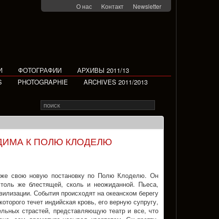
О нас
Kонтакт
Newsletter
И
ФОТОГРАФИИ
АРХИВЫ 2011/13
S
PHOTOGRAPHIE
ARCHIVES 2011/2013
Search
Rechercher
for
ДИМА К ПОЛЮ КЛОДЕЛЮ
риже свою новую постановку по Полю Клоделю. Он
столь же блестящей, сколь и неожиданной. Пьеса,
ивилизации. События происходят на океанском берегу
которого течет индийская кровь, его верную супругу,
льных страстей, представляющую театр и все, что