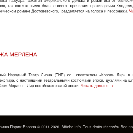
лока Нажуара, архетип американского дельца и романтика от бизнесм
зов, так как эта пьеса больше всего проявляет противоречия Клоделя,
оническом романе Достовевского, разделяется на голоса и персонажи.
Ч
РЖА МЕРЛЕНА
ьный Народный Театр Лиона (TNP) со спектаклем «Король Лир» в п
кспира, с настоящими театральными костюмами эпохи, дуэлями на шп
 Серж Мерлен – Лир постбеккетовской эпохи.
Читать дальше
→
Афиша Париж-Европа © 2011-2026 Afficha.info -T
ous droits réservés/
Все п