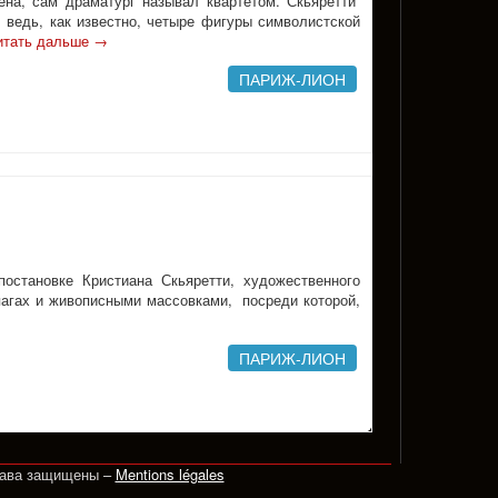
ена, сам драматург называл квартетом. Скьяретти
 ведь, как известно, четыре фигуры символистской
итать дальше
→
ПАРИЖ-ЛИОН
остановке Кристиана Скьяретти, художественного
агах и живописными массовками, посреди которой,
ПАРИЖ-ЛИОН
рава защищены –
Mentions légales