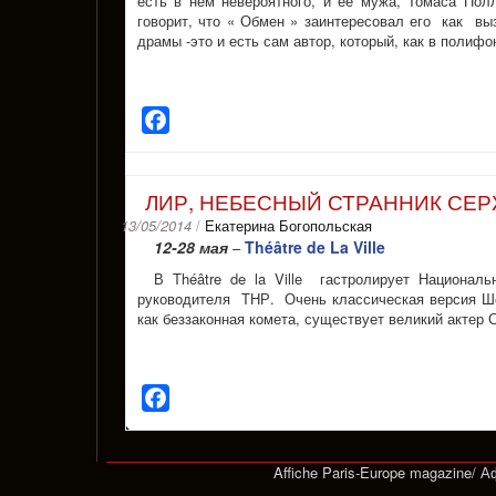
есть в нем невероятного, и ее мужа, Томаса Пол
говорит, что « Обмен » заинтересовал его как вы
драмы -это и есть сам автор, который, как в полиф
Facebook
ЛИР, НЕБЕСНЫЙ СТРАННИК СЕ
13/05/2014
/
Екатерина Богопольская
12-28 мая
Théâtre de La Ville
–
В Théâtre de la Ville гастролирует Национал
руководителя ТНР. Очень классическая версия Ше
как беззаконная комета, существует великий актер
Facebook
Affiche Paris-Europe magazine/ 