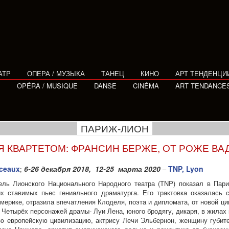
АТР
ОПЕРА / МУЗЫКА
ТАНЕЦ
КИНО
АРТ ТЕНДЕНЦИ
E
OPÉRA / MUSIQUE
DANSE
CINÉMA
ART TENDANCE
ПАРИЖ-ЛИОН
 КВАРТЕТОМ: ФРАНСИН БЕРЖЕ, ОТ РОЖЕ ВА
ceaux
6-26 декабря 2018, 12-25 марта 2020
TNP, Lyon
;
–
тель Лионского Национального Народного театра (TNP) показал в Па
х ставимых пьес гениального драматурга. Его трактовка оказалась 
мерике, отразила впечатления Клоделя, поэта и дипломата, от новой ц
. Четырёх персонажей драмы- Луи Лена, юного бродягу, дикаря, в жилах 
 европейскую цивилизацию, актрису Лечи Эльбернон, женщину губите