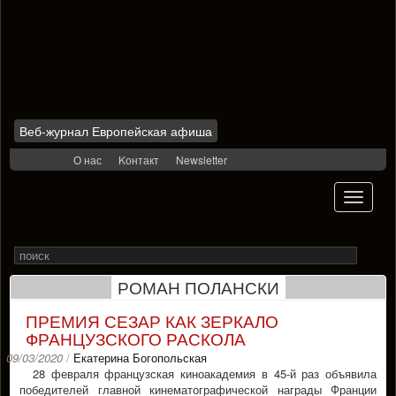
Веб-журнал Европейская афиша
Skip
О нас
Kонтакт
Newsletter
to
content
Toggle
navigati
Search
Rechercher
for
РОМАН ПОЛАНСКИ
ПРЕМИЯ СЕЗАР КАК ЗЕРКАЛО
ФРАНЦУЗСКОГО РАСКОЛА
09/03/2020
/
Екатерина Богопольская
28 февраля французская киноакадемия в 45-й раз объявила
победителей главной кинематографической награды Франции