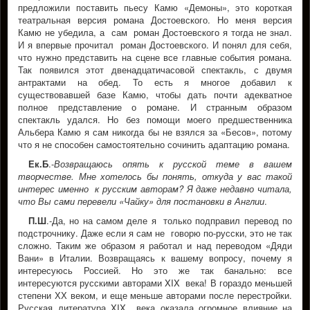
предложили поставить пьесу Камю «Демоны», это короткая
театральная версия романа Достоевского. Но меня версия
Камю не убедила, а сам роман Достоевского я тогда не знал.
И я впервые прочитал роман Достоевского. И понял для себя,
что нужно представить на сцене все главные события романа.
Так появился этот двенадцатичасовой спектакль, с двумя
антрактами на обед. То есть я многое добавил к
существовавшей базе Камю, чтобы дать почти адекватное
полное представление о романе. И странным образом
спектакль удался. Но без помощи моего предшественника
Альбера Камю я сам никогда бы не взялся за «Бесов», потому
что я не способен самостоятельно сочинить адаптацию романа.
Ек.Б
.-
Возвращаюсь опять к русской теме в вашем
творчестве. Мне хотелось бы понять, откуда у вас такой
интерес именно к русским авторам? Я даже недавно читала,
что Вы сами перевели «Чайку» для постановки в Англии
.
П.Ш
.-Да, но на самом деле я только подправил перевод по
подстрочнику. Даже если я сам не говорю по-русски, это не так
сложно. Таким же образом я работал и над переводом «Дяди
Вани» в Италии. Возвращаясь к вашему вопросу, почему я
интересуюсь Россией. Но это же так банально: все
интересуются русскими авторами XIX века! В гораздо меньшей
степени ХХ веком, и еще меньше авторами после перестройки.
Русская литература XIX века оказала огромное влияние на