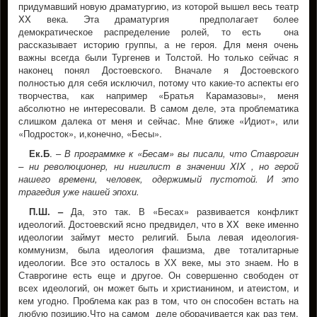
придумавший новую драматургию, из которой вышел весь театр
XX века. Эта драматургия предполагает более
демократическое распределение ролей, то есть она
рассказывает историю группы, а не героя. Для меня очень
важны всегда были Тургенев и Толстой. Но только сейчас я
наконец понял Достоевского. Вначале я Достоевского
полностью для себя исключил, потому что какие-то аспекты его
творчества, как например «Братья Карамазовы», меня
абсолютно не интересовали. В самом деле, эта проблематика
слишком далека от меня и сейчас. Мне ближе «Идиот», или
«Подросток», и,конечно, «Бесы».
Ек.Б
. –
В программке к «Бесам» вы писали, что Ставрогин
– ни революционер, ни нигилист в значении XIX , но герой
нашего времени, человек, одержимый пустотой. И это
трагедия уже нашей эпохи.
П.Ш.
–
Да, это так. В «Бесах» развивается конфликт
идеологий. Достоевский ясно предвидел, что в XX веке именно
идеологии займут место религий. Была левая идеология-
коммунизм, была идеология фашизма, две тоталитарные
идеологии. Все это осталось в ХХ веке, мы это знаем. Но в
Ставрогине есть еще и другое. Он совершенно свободен от
всех идеологий, он может быть и христианином, и атеистом, и
кем угодно. Проблема как раз в том, что он способен встать на
любую позицию.Что на самом деле оборачивается как раз тем,