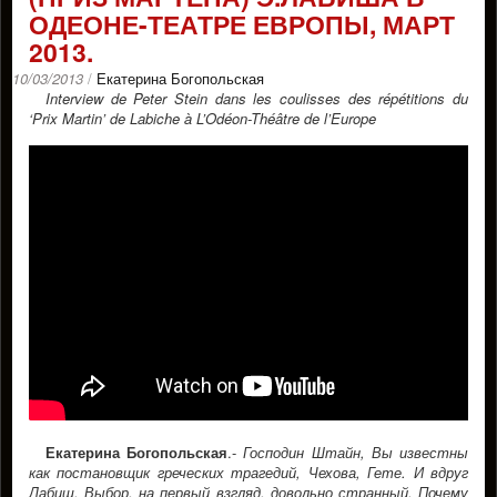
ОДЕОНЕ-ТЕАТРЕ ЕВРОПЫ, МАРТ
2013.
10/03/2013
/
Екатерина Богопольская
Interview de Peter Stein dans les coulisses des répétitions du
‘Prix Martin’ de Labiche à L’Odéon-Théâtre de l’Europe
Екатерина Богопольская
.-
Господин Штайн, Вы известны
как постановщик греческих трагедий, Чехова, Гете. И вдруг
Лабиш. Выбор, на первый взгляд, довольно странный. Почему