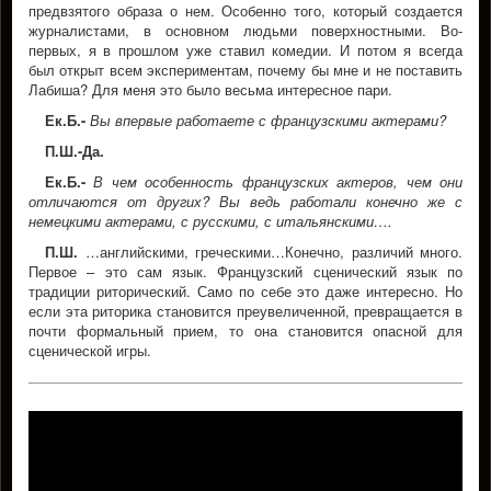
предвзятого образа о нем. Особенно того, который создается
журналистами, в основном людьми поверхностными. Во-
первых, я в прошлом уже ставил комедии. И потом я всегда
был открыт всем экспериментам, почему бы мне и не поставить
Лабиша? Для меня это было весьма интересное пари.
Ек.Б.-
Вы впервые работаете с французскими актерами?
П.Ш.-Да.
Ек.Б.-
В чем особенность французских актеров, чем они
отличаются от других? Вы ведь работали конечно же с
немецкими актерами, с русскими, с итальянскими….
П.Ш.
…английскими, греческими…Конечно, различий много.
Первое – это сам язык. Французский сценический язык по
традиции риторический. Само по себе это даже интересно. Но
если эта риторика становится преувеличенной, превращается в
почти формальный прием, то она становится опасной для
сценической игры.