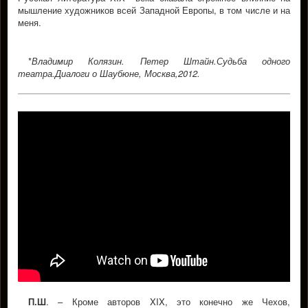
мышление художников всей Западной Европы, в том числе и на
меня.
*
Владимир Колязин. Петер Штайн.Судьба одного
театра.Диалоги о Шаубюне, Москва,2012.
П.Ш
. – Кроме авторов XIX, это конечно же Чехов,