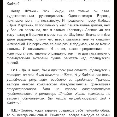
Лабиш?
Петер Штайн
.- Люк Бонди, как только он стал
художественным руководителем Одеона-театра Европы,
пригласил меня на постановку. И предложил пьесу Лабиша
«Приз Мартена». И поскольку у него память более долгая, чем
у Вас, он вспомнил, что я ставил «Копилку» Лабиша 40 лет
тому назад в Берлине в моем театре Шаубюне. Вначале я был
даже разражен, потому что пьеса казалась мне не слишком
интересной. Но перечитав ее еще раз, я подумал, что ее можно
ставить. И согласился. И потом, такое предложение, в
конечном счете, вполне оправданно тем, что для постановки с
французскими актерами лучше работать над французской
пьесой.
Ек.Б
.- Да
, я знаю, Вы в прошлом уже ставили французских
авторов, но это были Кольтес и Жене. А у Лабиша все-таки
устойчивая репутация, особенно за пределами Франции,
автора легкого комического дивертисмента, драматурга
второстепенного. Что не совсем соответствует
представлению о режиссере Штайне. Хотя, возможно, по
вашему обыкновению, Вы нашли непредсказуемый ход к
Лабишу?
П.Ш.-
Знаете, когда заранее создаешь себе чей-либо образ,
то он всегда ошибочный. Режиссер всегда выходит за рамки