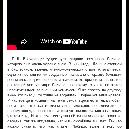
П.Ш
.- Во Франции существует традиция постановок Лабиша,
которую я не очень хорошо знаю. В 60-70 годы Лабиша ставили
в бурлескном, преувеличенно-комическом стиле. А эта пьеса,
одна из последних им созданных, написана с гораздо большим
реализмом, и даже горечью и вызовом, которые тоже являются
составной частью мира Лабиша, но почему-то часто остаются
незамеченными за внешним комизмом. Я же совсем по-другому
вижу эту пьесу.Это точно не водевиль. Скорее комедия нравов.
И как всегда в комедии на темы секса, здесь есть тема любви,
но и того, что все в жизни лишь иллюзия, все движется к
своему концу, и не стоит слишком уж привязываться к плотским
утехам и тд. И эта тема сексуальной жизни человека полагаю
сегодня так же актуальна, как и в ближайшие 100 лет. Так что
можно сказать, что мы, ставя Лабиша, идем в ногу со