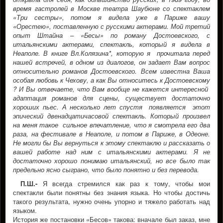
время гастролей в Москве театра Шаубюне со спектаклем
«Три сестры», потом я видела уже в Париже вашу
«Орестею», поставленную с русскими актерами. Мой третий
опыт Штайна – «Бесы» по роману Достоевского, с
итальянскими актерами, спектакль, который я видела в
Неаполе. В книге Вл.Колязина*, которую я прочитала перед
нашей встречей, в одном из диалогов, он задает Вам вопрос
относительно романов Достоевского. Всем известна Ваша
особая любовь к Чехову, а как Вы относитесь к Достоевскому
? И Вы отвечаете, что Вам вообще не кажется интересной
адаптация романов для сцены, существует достаточно
хороших пьес. А несколько лет спустя появляется этот
эпический двенадцатичасовой спектакль. Который произвел
на меня такое сильное впечатление, что я смотрела его два
раза, на фестивале в Неаполе, и потом в Париже, в Одеоне.
Не могли бы Вы вернуться к этому спектаклю и рассказать о
вашей работе над ним с итальянскими актерами. Я не
достаточно хорошо понимаю итальянский, но все было так
предельно ясно сыграно, что было понятно и без перевода.
П.Ш.-
Я всегда стремился как раз к тому, чтобы мои
спектакли были понятны без знания языка. Но чтобы достичь
такого результата, нужно очень упорно и тяжело работать над
языком.
История же постановки «Бесов» такова: вначале был заказ, мне