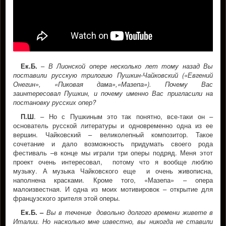
Ек.Б.
–
В Лионской опере несколько лет тому назад Вы
поставили русскую трилогию Пушкин-Чайковский («Евгений
Онегин», «Пиковая дама»,«Мазепа»).
Почему Вас
заинтересовал Пушкин, и почему именно Вас пригласили на
постановку русских опер?
П.Ш
. – Но с Пушкиным это так понятно, все-таки он –
основатель русской литературы и одновременно одна из ее
вершин. Чайковский – великолепный композитор. Такое
сочетание и дало возможность придумать своего рода
фестиваль –в конце мы играли три оперы подряд. Меня этот
проект очень интересовал, потому что я вообще люблю
музыку. А музыка Чайковского еще и очень живописна,
наполнена красками. Кроме того, «Мазепа» – опера
малоизвестная. И одна из моих мотивировок – открытие для
французского зрителя этой оперы.
Ек.Б.
–
Вы
в течение довольно долгого времени живете в
Италии. Но насколько мне известно, вы никогда не ставили