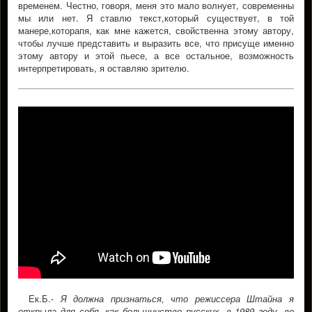
временем. Честно, говоря, меня это мало волнует, современны
мы или нет. Я ставлю текст,который существует, в той
манере,которапя, как мне кажется, свойственна этому автору,
чтобы лучше представить и выразить все, что присуще именно
этому автору и этой пьесе, а все остальное, возможность
интерпретировать, я оставляю зрителю.
Ек.Б.-
Я должна признаться, что режиссера Штайна я
открыла для себя, как большинство русских, в 1989 году, во