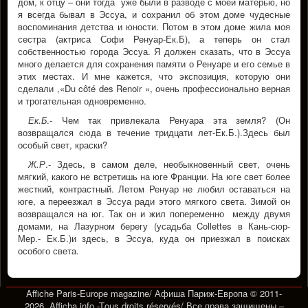
дом, к отцу – они тогда уже были в разводе с моей матерью, но
я всегда бывал в Эссуа, и сохранил об этом доме чудесные
воспоминания детства и юности. Потом в этом доме жила моя
сестра (актриса Софи Ренуар-Ек.Б), а теперь он стал
собственностью города Эссуа. Я должен сказать, что в Эссуа
много делается для сохранения памяти о Ренуаре и его семье в
этих местах. И мне кажется, что экспозиция, которую они
сделали ,«Du côté des Renoir », очень профессионально верная
и трогательная одновременно.
Ек.Б
.- Чем так привлекала Ренуара эта земля? (Он
возвращался сюда в течение тридцати лет-Ек.Б.).Здесь был
особый свет, краски?
Ж.Р
.- Здесь, в самом деле, необыкновенный свет, очень
мягкий, какого не встретишь на юге Франции. На юге свет более
жесткий, контрастный. Летом Ренуар не любил оставаться на
юге, а переезжал в Эссуа ради этого мягкого света. Зимой он
возвращался на юг. Так он и жил попеременно между двумя
домами, на Лазурном берегу (усадьба Collettes в Кань-сюр-
Мер.- Ек.Б.)и здесь, в Эссуа, куда он приезжал в поисках
особого света.
Affiche Paris-Europe magazine/ Афиша Париж-Европа © 2011-
2026 Afficha.info -T
ous droits réservés/
Все права защищены –