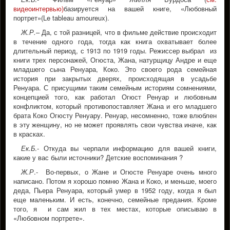
видеоинтервью)
базируется на вашей книге, «Любовный
портрет»(Le tableau amoureux).
Ж.Р.
– Да, с той разницей, что в фильме действие происходит
в течение одного года, тогда как книга охватывает более
длительный период, с 1913 по 1919 годы. Режиссер выбрал из
книги трех персонажей, Огюста, Жана, натурщицу Андре и еще
младшего сына Ренуара, Коко. Это своего рода семейная
история при закрытых дверях, происходящая в усадьбе
Ренуара. С присущими таким семейным историям сомнениями,
концепцией того, как работал Огюст Ренуар и любовным
конфликтом, который противопоставляет Жана и его младшего
брата Коко Огюсту Ренуару. Ренуар, несомненно, тоже влюблен
в эту женщину, но не может проявлять свои чувства иначе, как
в красках.
Ек.Б
.- Откуда вы черпали информацию для вашей книги,
какие у вас были источники? Детские воспоминания ?
Ж.Р
.- Во-первых, о Жане и Огюсте Ренуаре очень много
написано. Потом я хорошо помню Жана и Коко, и меньше, моего
деда, Пьера Ренуара, который умер в 1952 году, когда я был
еще маленьким. И есть, конечно, семейные предания. Кроме
того, я и сам жил в тех местах, которые описываю в
«Любовном портрете».