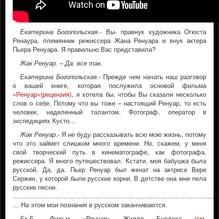
Екатерина Богопольская.-
Вы- правнук художника Огюста
Ренаура, племянник режиссера Жана Ренуара и внук актера
Пьера Ренуара. Я правильно Вас представила?
Жак Ренуар.
–
Да, все так.
Екатерина Богопольская
.- Прежде чем начать наш разговор
о вашей книге, которая послужила основой фильма
«Ренуар»(рецензия)
, я хотела бы, чтобы Вы сказали несколько
слов о себе. Потому что вы тоже – настоящий Ренуар, то есть
человек, наделенный талантом. Фотограф, оператор в
экспедициях Кусто…
Жак Ренуар
.- Я не буду рассказывать всю мою жизнь, потому
что это займет слишком много времени. Но, скажем, у меня
свой творческий путь в кинематографе, как фотографа,
режиссера. Я много путешествовал. Кстати, моя бабушка была
русской. Да, да. Пьер Ренуар был женат на актрисе Вере
Сержин, у которой были русские корни. В детстве она мне пела
русские песни.
……………………………………………………………………………………
… На этом мои познания в русском заканчиваются.
Ек.Б
.- Фильм «Ренуар» Жилля Бурдоса (
см.