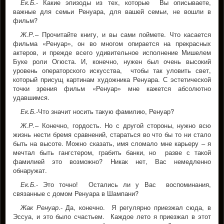
Ек.Б
.- Какие эпизоды из тех, которые Вы описываете,
важные для семьи Ренуара, для вашей семьи, не вошли в
фильм?
Ж.Р.
– Прочитайте книгу, и вы сами поймете. Что касается
фильма «Ренуар», он во многом опирается на прекрасных
актеров, и прежде всего удивительное исполнение Мишелем
Буке роли Огюста. И, конечно, нужен был очень высокий
уровень операторского искусства, чтобы так уловить свет,
который присущ картинам художника Ренуара. С эстетической
точки зрения фильм «Ренуар» мне кажется абсолютно
удавшимся.
Ек.Б
.-Что значит носить такую фамилию, Ренуар?
Ж.Р.
– Конечно, гордость. Но с другой стороны, нужно всю
жизнь нести бремя сравнений, стараться во что бы то ни стало
быть на высоте. Можно сказать, имя сломало мне карьеру – я
мечтал быть гангстером, грабить банки, но разве с такой
фамилией это возможно? Никак нет, Вас немедленно
обнаружат.
Ек.Б
.- Это точно! Остались ли у Вас воспоминания,
связанные с домом Ренуара в Шампани?
Жак Ренуар
.- Да, конечно. Я регулярно приезжал сюда, в
Эссуа, и это было счастьем. Каждое лето я приезжал в этот