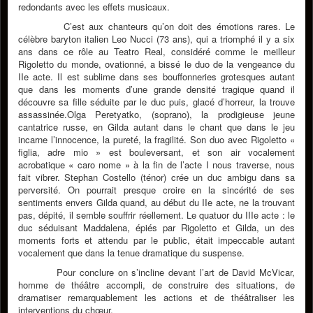
redondants avec les effets musicaux.
C’est aux chanteurs qu’on doit des émotions rares. Le
célèbre baryton italien Leo Nucci (73 ans), qui a triomphé il y a six
ans dans ce rôle au Teatro Real, considéré comme le meilleur
Rigoletto du monde, ovationné, a bissé le duo de la vengeance du
IIe acte. Il est sublime dans ses bouffonneries grotesques autant
que dans les moments d’une grande densité tragique quand il
découvre sa fille séduite par le duc puis, glacé d’horreur, la trouve
assassinée.Olga Peretyatko, (soprano), la prodigieuse jeune
cantatrice russe, en Gilda autant dans le chant que dans le jeu
incarne l’innocence, la pureté, la fragilité. Son duo avec Rigoletto «
figlia, adre mio » est bouleversant, et son air vocalement
acrobatique « caro nome » à la fin de l’acte I nous traverse, nous
fait vibrer. Stephan Costello (ténor) crée un duc ambigu dans sa
perversité. On pourrait presque croire en la sincérité de ses
sentiments envers Gilda quand, au début du IIe acte, ne la trouvant
pas, dépité, il semble souffrir réellement. Le quatuor du IIIe acte : le
duc séduisant Maddalena, épiés par Rigoletto et Gilda, un des
moments forts et attendu par le public, était impeccable autant
vocalement que dans la tenue dramatique du suspense.
Pour conclure on s’incline devant l’art de David McVicar,
homme de théâtre accompli, de construire des situations, de
dramatiser remarquablement les actions et de théâtraliser les
interventions du chœur.