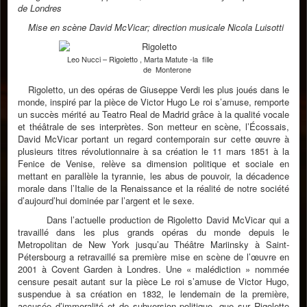
de Londres
Mise en scène David McVicar; direction musicale Nicola Luisotti
Leo Nucci – Rigoletto , Marta Matute -la fille
de Monterone
Rigoletto, un des opéras de Giuseppe Verdi les plus joués dans le
monde, inspiré par la pièce de Victor Hugo Le roi s’amuse, remporte
un succès mérité au Teatro Real de Madrid grâce à la qualité vocale
et théâtrale de ses interprètes. Son metteur en scène, l’Écossais,
David McVicar portant un regard contemporain sur cette œuvre à
plusieurs titres révolutionnaire à sa création le 11 mars 1851 à la
Fenice de Venise, relève sa dimension politique et sociale en
mettant en parallèle la tyrannie, les abus de pouvoir, la décadence
morale dans l’Italie de la Renaissance et la réalité de notre société
d’aujourd’hui dominée par l’argent et le sexe.
Dans l’actuelle production de Rigoletto David McVicar qui a
travaillé dans les plus grands opéras du monde depuis le
Metropolitan de New York jusqu’au Théâtre Mariinsky à Saint-
Pétersbourg a retravaillé sa première mise en scène de l’œuvre en
2001 à Covent Garden à Londres. Une « malédiction » nommée
censure pesait autant sur la pièce Le roi s’amuse de Victor Hugo,
suspendue à sa création en 1832, le lendemain de la première,
accusée d’immoralité et de subversion politique, que sur Rigoletto