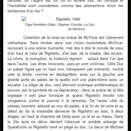
bafouée, où l’argent est roi, où on achète tout, où l’éthique et
l’honnêteté sont considérées comme des abstractions sinon les
fantasmes d’un fou ?
Olga Peretiatko-Gilda , Stephen Costello -Le Duc
de Mantoue.
L’intention de la mise en scène de McVicar est clairement
cathartique. Sans tomber dans une vision manichéiste McVicar,
recourant à une scène tournante, met dos à dos le monde de ceux
d’en haut et celui de Rigoletto, d’en bas, de la misère, des exclus.
Le crime, la corruption, la violence règnent autant dans l’un que
dans l’autre. Les êtres innocents, purs,en sont victimes. Côté Duc
un palais figuré par un haut mur, transparent par moments, incliné
vers la droite, comme en déséquilibre, avec sur la gauche une
grande porte du palais de la quelle sort une plate-forme avec un
escalier. Le siège du duc, seul élément scénique emblématique du
pouvoir, est le symbole de sa dépravation : dans la scène de la fête
orgiaque il sert pour forniquer et quand Rigoletto révolté crie
vengeance contre le pouvoir il le renverse. De l’autre côté du
plateau tournant, adossé au mur du palais, à la fin du Ier acte et au
début du IIe la misérable demeure de Rigoletto en bois, à deux
étages, en haut la chambre de Gilda avec un lit et un rideau. Dans
le IIIe acte ce décor devient l’obscure et sordide auberge de
Sparafucile où Rigoletto tend un piège au duc. Le décor de Michael