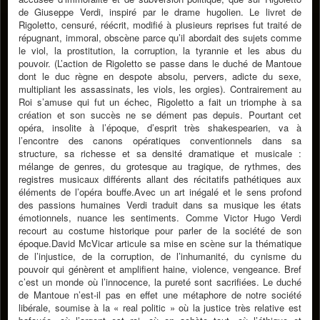
de Giuseppe Verdi, inspiré par le drame hugolien. Le livret de
Rigoletto, censuré, réécrit, modifié à plusieurs reprises fut traité de
répugnant, immoral, obscène parce qu’il abordait des sujets comme
le viol, la prostitution, la corruption, la tyrannie et les abus du
pouvoir. (L’action de Rigoletto se passe dans le duché de Mantoue
dont le duc règne en despote absolu, pervers, adicte du sexe,
multipliant les assassinats, les viols, les orgies). Contrairement au
Roi s’amuse qui fut un échec, Rigoletto a fait un triomphe à sa
création et son succès ne se dément pas depuis. Pourtant cet
opéra, insolite à l’époque, d’esprit très shakespearien, va à
l’encontre des canons opératiques conventionnels dans sa
structure, sa richesse et sa densité dramatique et musicale :
mélange de genres, du grotesque au tragique, de rythmes, des
registres musicaux différents allant des récitatifs pathétiques aux
éléments de l’opéra bouffe.Avec un art inégalé et le sens profond
des passions humaines Verdi traduit dans sa musique les états
émotionnels, nuance les sentiments. Comme Victor Hugo Verdi
recourt au costume historique pour parler de la société de son
époque.David McVicar articule sa mise en scène sur la thématique
de l’injustice, de la corruption, de l’inhumanité, du cynisme du
pouvoir qui génèrent et amplifient haine, violence, vengeance. Bref
c’est un monde où l’innocence, la pureté sont sacrifiées. Le duché
de Mantoue n’est-il pas en effet une métaphore de notre société
libérale, soumise à la « real politic » où la justice très relative est