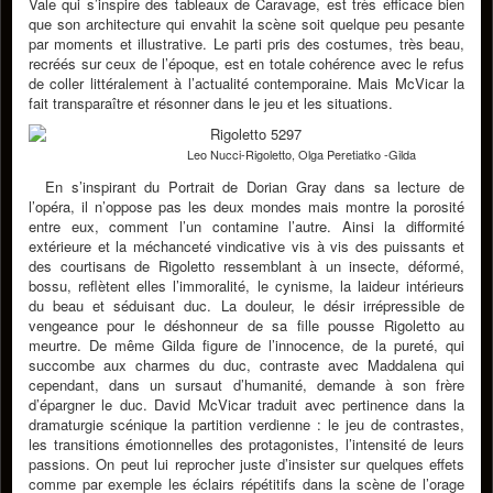
Vale qui s’inspire des tableaux de Caravage, est très efficace bien
que son architecture qui envahit la scène soit quelque peu pesante
par moments et illustrative. Le parti pris des costumes, très beau,
recréés sur ceux de l’époque, est en totale cohérence avec le refus
de coller littéralement à l’actualité contemporaine. Mais McVicar la
fait transparaître et résonner dans le jeu et les situations.
Leo Nucci-Rigoletto, Olga Peretiatko -Gilda
En s’inspirant du Portrait de Dorian Gray dans sa lecture de
l’opéra, il n’oppose pas les deux mondes mais montre la porosité
entre eux, comment l’un contamine l’autre. Ainsi la difformité
extérieure et la méchanceté vindicative vis à vis des puissants et
des courtisans de Rigoletto ressemblant à un insecte, déformé,
bossu, reflètent elles l’immoralité, le cynisme, la laideur intérieurs
du beau et séduisant duc. La douleur, le désir irrépressible de
vengeance pour le déshonneur de sa fille pousse Rigoletto au
meurtre. De même Gilda figure de l’innocence, de la pureté, qui
succombe aux charmes du duc, contraste avec Maddalena qui
cependant, dans un sursaut d’humanité, demande à son frère
d’épargner le duc. David McVicar traduit avec pertinence dans la
dramaturgie scénique la partition verdienne : le jeu de contrastes,
les transitions émotionnelles des protagonistes, l’intensité de leurs
passions. On peut lui reprocher juste d’insister sur quelques effets
comme par exemple les éclairs répétitifs dans la scène de l’orage