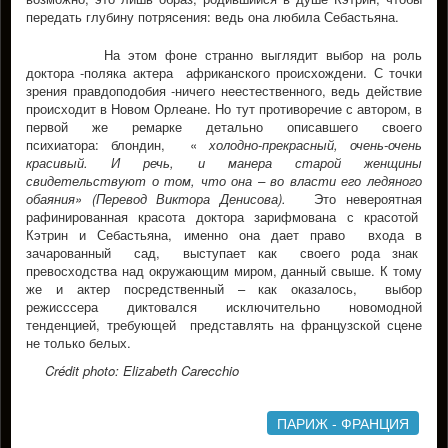
передать глубину потрясения: ведь она любила Себастьяна.
На этом фоне странно выглядит выбор на роль
доктора -поляка актера африканского происхождени. С точки
зрения правдоподобия -ничего неестественного, ведь действие
происходит в Новом Орлеане. Но тут противоречие с автором, в
первой же ремарке детально описавшего своего
психиатора: блондин, «
холодно-прекрасный, очень-очень
красивый. И речь, и манера старой женщины
свидетельствуют о том, что она – во власти его ледяного
обаяния» (Перевод Виктора Денисова).
Это невероятная
рафинированная красота доктора зарифмована с красотой
Кэтрин и Себастьяна, именно она дает право входа в
зачарованный сад, выступает как своего рода знак
превосходства над окружающим миром, данный свыше. К тому
же и актер посредственный – как оказалось, выбор
режисссера диктовался исключительно новомодной
тенденцией, требующей представлять на французской сцене
не только белых.
Crédit photo: Elizabeth Carecchio
ПАРИЖ - ФРАНЦИЯ