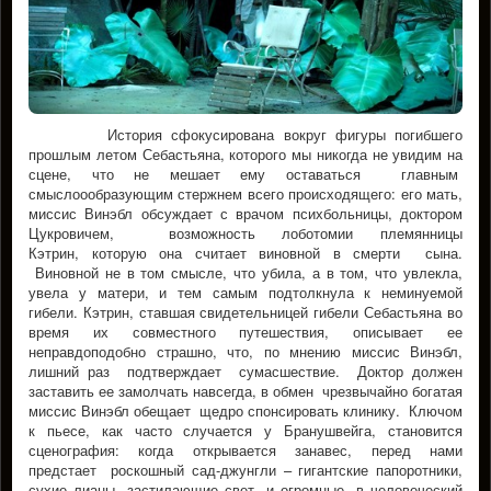
История сфокусирована вокруг фигуры погибшего
прошлым летом Себастьяна, которого мы никогда не увидим на
сцене, что не мешает ему оставаться главным
смыслоообразующим стержнем всего происходящего: его мать,
миссис Винэбл обсуждает с врачом психбольницы, доктором
Цукровичем, возможность лоботомии племянницы
Кэтрин, которую она считает виновной в смерти сына.
Виновной не в том смысле, что убила, а в том, что увлекла,
увела у матери, и тем самым подтолкнула к неминуемой
гибели. Кэтрин, ставшая свидетельницей гибели Себастьяна во
время их совместного путешествия, описывает ее
неправдоподобно страшно, что, по мнению миссис Винэбл,
лишний раз подтверждает сумасшествие. Доктор должен
заставить ее замолчать навсегда, в обмен чрезвычайно богатая
миссис Винэбл обещает щедро спонсировать клинику. Ключом
к пьесе, как часто случается у Бранушвейга, становится
сценография: когда открывается занавес, перед нами
предстает роскошный сад-джунгли – гигантские папоротники,
сухие лианы, застилающие свет, и огромные, в человеческий