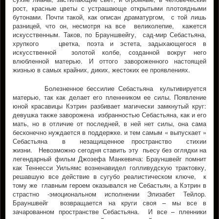
рост, красные цветы с устрашающе открытыми плотоядными
бутонами. Почти такой, как описан драматургом, с той лишь
разницей, что он, несмотря на все великолепие, кажется
искусственным. Таков, по Брауншвейгу, сад-мир Себастьяна,
хрупкого цветка, поэта и эстета, задыхающегося в
искусственной золотой колбе, созданной вокруг него
влюбленной матерью. И оттого завороженного настоящей
жизнью в самых крайних, диких, жестоких ее проявлениях.
Болезненное бессилие Себастьяна культивируется
матерью, так как делает его пленнником ее силы. Появление
юной красавицы Кэтрин разбивает магически замкнутый круг:
девушка также заворожена избранностью Себастьяна, как и его
мать, но в отличие от последней, в ней нет силы, она сама
бесконечно нуждается в поддержке. и тем самым « выпускает »
Себастьяна в незащищенное пространство стихии
жизни. Невозможно сегодня ставить эту пьесу без оглядки на
легендарный фильм Джозефа Манкевича: Брауншвейг помнит
как Теннесси Уильямс возненавидел голливудскую трактовку,
решавшую все действие в сугубо реалистическом ключе, к
тому же главным героем оказывался не Себастьян, а Кэтрин в
страстно -эмоциональном исполнении Элизабет Тейлор.
Брауншвейг возвращается на круги своя – мы все в
зачарованном пространстве Себастьяна. И все – пленники