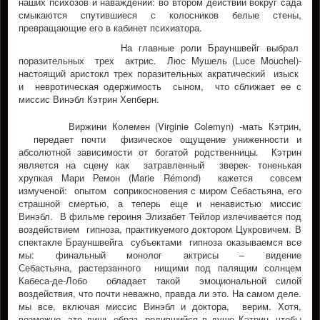
наших психозов и наваждений: во втором действии вокруг сада
смыкаются спутившиеся с колосников белые стены,
превращающие его в кабинет психиатора.
На главные роли Брауншвейг выбрал
поразительных трех актрис. Люс Мушель (Luce Mouchel)-
настоящий аристокл трех поразительных акратический изыск
и невротическая одержимость сыном, что сближает ее с
миссис Винэбл Кэтрин Хепберн.
Виржини Колeмен (Virginie Colemyn) -мать Кэтрин,
передает почти физическое ощущение униженности и
абсолютной зависимости от богатой родственницы. Кэтрин
является на сцену как затравленный зверек- тоненькая
хрупкая Мари Ремон (Marie Rémond) кажется совсем
измученой: опытом соприкосновения с миром Себастьяна, его
страшной смертью, а теперь еще и ненавистью миссис
Винэбл. В фильме героиня Элизабет Тейлор излечивается под
воздействием гипноза, практикуемого доктором Цукровичем. В
спектакле Брауншвейга субъектами гипноза оказываемся все
мы: финальный монолог актрисы – видение
Себастьяна, растерзанного нищими под палящим солнцем
Кабеса-де-Лобо обладает такой эмоциональной силой
воздействия, что почти неважно, правда ли это. На самом деле.
мы все, включая миссис Винэбл и доктора, верим. Хотя,
возможно, это лишь образ, родившийся в душе Кэтрин, чтобы