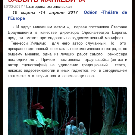
19/03/2017
/
Екатерина Богопольская
10 марта -14 апреля 2017
Odéon -Théâtre de
–
l’Europe
« И вдруг минувшим летом », первая постановка Стефана
Брауншвейга в качестве директора Одеона-театра Европы,
вряд ли может претендовать на художественный манифест –
Теннесси Уильямс для него автор случайный. Но это
прекрасно сделанный спектакль психологического театра, и, по
общему мнению, одна из лучших работ самого режиссера
последних лет. Причем постановка Брауншвейга (он же и
автор сценографии) на удивление традиционный театр,
никаких видеотехнологий и иных гаджетов, но в сегодняшнем
контексте это звучит почти освежающе ново.