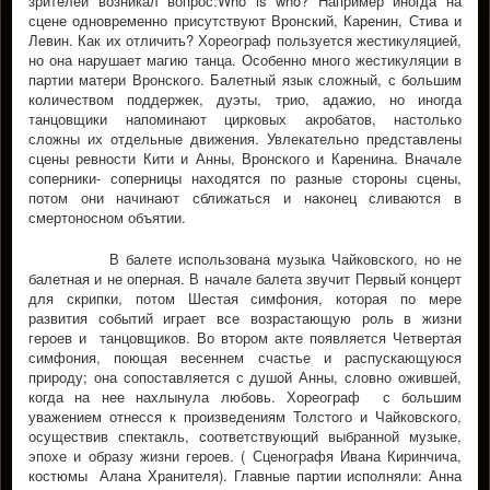
зрителей возникал вопрос:Who is who? Например иногда на
сцене одновременно присутствуют Вронский, Каренин, Стива и
Левин. Как их отличить? Хореограф пользуется жестикуляцией,
но она нарушает магию танца. Особенно много жестикуляции в
партии матери Вронского. Балетный язык сложный, с большим
количеством поддержек, дуэты, трио, адажио, но иногда
танцовщики напоминают цирковых акробатов, настолько
сложны их отдельные движения. Увлекательно представлены
сцены ревности Кити и Анны, Вронского и Каренина. Вначале
соперники- соперницы находятся по разные стороны сцены,
потом они начинают сближаться и наконец сливаются в
смертоносном объятии.
В балете использована музыка Чайковского, но не
балетная и не оперная. В начале балета звучит Первый концерт
для скрипки, потом Шестая симфония, которая по мере
развития событий играет все возрастающую роль в жизни
героев и танцовщиков. Во втором акте появляется Четвертая
симфония, поющая весеннем счастье и распускающуюся
природу; она сопоставляется с душой Анны, словно ожившей,
когда на нее нахлынула любовь. Хореограф с большим
уважением отнесся к произведениям Толстого и Чайковского,
осуществив спектакль, соответствующий выбранной музыке,
эпохе и образу жизни героев. ( Сценографя Ивана Киринчича,
костюмы Алана Хранителя). Главные партии исполняли: Анна