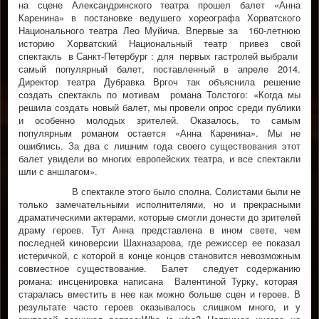
на сцене Александринского театра прошел балет «Анна
Каренина» в постановке ведушего хореографа Хорватского
Национального театра Лео Муйича. Впервые за 160-летнюю
историю Хорватский Национальный театр привез свой
спектакль в Санкт-Петербург : для первых гастролей выбрали
самый популярный балет, поставленный в апреле 2014.
Директор театра Дубравка Вргоч так объяснила решение
создать спектакль по мотивам романа Толстого: «Когда мы
решила создать новый балет, мы провели опрос среди публики
и особенно молодых зрителей. Оказалось, то самым
популярным романом остается «Анна Каренина». Мы не
ошиблись. За два с лишним года своего существования этот
балет увидели во многих европейских театра, и все спектакли
шли с аншлагом».
В спектакле этого было сполна. Солистами были не
только замечательными исполнителями, но и прекрасными
драматическими актерами, которые смогли донести до зрителей
драму героев. Тут Анна представлена в ином свете, чем
последней киноверсии Шахназарова, где режиссер ее показал
истеричкой, с которой в конце концов становится невозможным
совместное существование. Балет следует содержанию
романа: инсценировка написана Валентиной Турку, которая
старалась вместить в нее как можно больше сцен и героев. В
результате часто героев оказывалось слишком много, и у