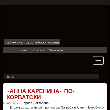
Веб-журнал Европейская афиша
Skip
О нас
Kонтакт
Newsletter
to
content
Toggle
navigati
Search
Rechercher
for
«АННА КАРЕНИНА» ПО-
ХОРВАТСКИ
10/05/2017
/
Лариса Докторова
В рамках культурной программы Загреба в Санкт-Петербурге