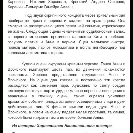
Каренина –Наталия Хорснелл, Вронский- Андреа Скифано,
Каренин –Гильерме Гамейро Алвеш.
Под звуки скрипичного концерта через зрительный зал
пробирается дама в черном и садится на краю сцены. Она
смотрит на развертывающиеся перед ней события, отражающие
ее жизнь. Следующая сцены –знаменитый судьбоносный вальс,
с первого мгновения противопоставляются Кити в небесно-
голубом платье и Анна в черном. Сцен мелькают быстро,
приезд матери, пар от локомотива и вопль погибающего под
колесами локомотива сторожа.
Кулисы сцены окружены кривыми зеркала. Танец Анны и
Вронского имитируют шесть пар, их движения искажаются
зеркалами. Хорошо представлено отчуждение Анны и
Вронского. На сцене два кресла, и постепенно эти кресла
расходятся как семейная пара. Художник по свету создал
сложную световую партитуру, регулярно перенося освещение с
авансцены в глубину сцены, таким образом усиливая
драматизм событий, иногда оставляя освещенными лица и руки
действующих лиц. В финале зрители видят дуэт Анны и
Вронского, а потом на сцену падает белая простыня, та самая,
которой была накрыта тахта во время болезни Анны.
Из истории Хорватского Национального театра
.