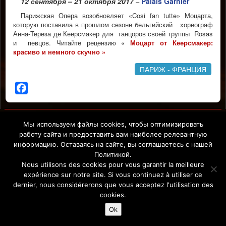
12 сентября – 21 октября 2017
Palais Garnier
–
Парижская Опера возобновляет «Cosi fan tutte» Моцарта,
которую поставила в прошлом сезоне бельгийский хореограф
Анна-Тереза де Кеерсмакер для танцоров своей труппы Rosas
и певцов. Читайте рецензию
«
Моцарт от Кеерсмакер:
красиво и немного скучно »
ПАРИЖ - ФРАНЦИЯ
Facebook
Affiche Paris-Europe magazine/ Афиша Париж-Европа © 2011-
2026 Afficha.info -T
ous droits réservés/
Все права защищены –
Мы используем файлы cookies, чтобы оптимизировать
Mentions légales
работу сайта и предоставить вам наиболее релевантную
информацию. Оставаясь на сайте, вы соглашаетесь с нашей
Политикой.
Nous utilisons des cookies pour vous garantir la meilleure
expérience sur notre site. Si vous continuez à utiliser ce
dernier, nous considérerons que vous acceptez l'utilisation des
cookies.
Ok