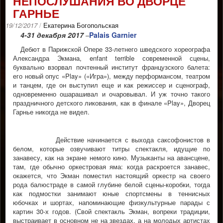
НЕПОСЛУШАНИЯ ВО ДВОРЦЕ
ГАРНЬЕ
19/12/2017
/
Екатерина Богопольская
4-31 декабря 2017
Palais Garnier
–
Дебют в Парижской Опере 33-летнего шведского хореографа
Александра Экмана, enfant terrible современной сцены,
буквально взорвал почтенный институт французского балета:
его новый опус «Play» («Игра»), между перформансом, театром
и танцем, где он выступил еще и как режиссер и сценограф,
одновременно ошарашивал и очаровывал. И уж точно такого
праздничного детского ликования, как в финале «Play», Дворец
Гарнье никогда не видел.
Действие начинается с выхода саксофонистов в
белом, которые озвучивают титры спектакля, идущие по
занавесу, как на экране немого кино. Музыканты на авансцене,
там, где обычно оркестровая яма: когда раскроется занавес,
окажется, что Экман поместил настоящий оркестр на своего
рода балюстраде в самой глубине белой сцены-коробки, тогда
как подмостки занимают юные спортсмены в теннисных
юбочках и шортах, напоминающие физкультурные парады с
картин 30-х годов. (Свой спектакль Экман, вопреки традиции,
выстраивает в основном не на звездах, а на молодых артистах