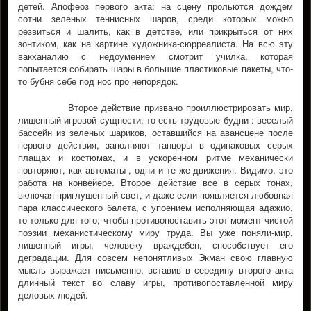
детей. Апофеоз первого акта: на сцену прольются дождем
сотни зеленых теннисных шаров, среди которых можно
резвиться и шалить, как в детстве, или прикрыться от них
зонтиком, как на картине художника-сюрреалиста. На всю эту
вакханалию с недоумением смотрит училка, которая
попытается собирать шары в большие пластиковые пакеты, что-
то бубня себе под нос про непорядок.
Второе действие призвано проиллюстрировать мир,
лишенный игровой сущности, то есть трудовые будни : веселый
бассейн из зеленых шариков, оставшийся на авансцене после
первого действия, заполняют танцоры в одинаковых серых
плащах и костюмах, и в ускоренном ритме механически
повторяют, как автоматы , одни и те же движения. Видимо, это
работа на конвейере. Второе действие все в серых тонах,
включая приглушенный свет, и даже если появляется любовная
пара классического балета, с упоением исполняющая адажио,
то только для того, чтобы противопоставить этот момент чистой
поэзии механистическому миру труда. Вы уже поняли-мир,
лишенный игры, человеку враждебен, способствует его
деградации. Для совсем непонятливых Экман свою главную
мысль выражает письменно, вставив в середину второго акта
длинный текст во славу игры, противопоставленной миру
деловых людей.