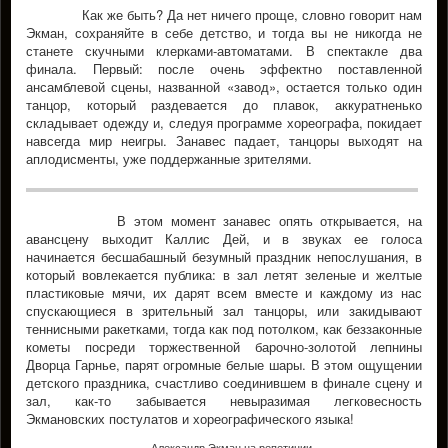
Как же быть? Да нет ничего проще, словно говорит нам
Экман, сохраняйте в себе детство, и тогда вы не никогда не
станете скучными клерками-автоматами. В спектакле два
финала. Первый: после очень эффектно поставленной
ансамблевой сцены, названной «завод», остается только один
танцор, который раздевается до плавок, аккуратненько
складывает одежду и, следуя программе хореографа, покидает
навсегда мир неигры. Занавес падает, танцоры выходят на
аплодисменты, уже поддержанные зрителями.
В этом момент занавес опять открывается, на
авансцену выходит Каллис Дей, и в звуках ее голоса
начинается бесшабашный безумный праздник непослушания, в
который вовлекается публика: в зал летят зеленые и желтые
пластиковые мячи, их дарят всем вместе и каждому из нас
спускающиеся в зрительный зал танцоры, или закидывают
теннисными ракетками, тогда как под потолком, как беззаконные
кометы посреди торжественной барочно-золотой лепнины
Дворца Гарнье, парят огромные белые шары. В этом ощущении
детского праздника, счастливо соединившем в финале сцену и
зал, как-то забывается невыразимая легковесность
Экмановских постулатов и хореографического языка!
Александр Экман на репетиции