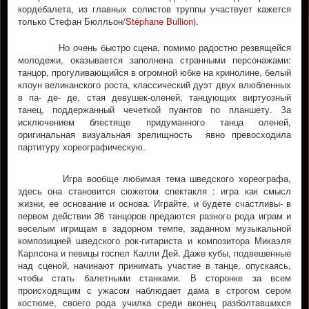
кордебалета, из главных солистов труппы участвует кажется
только Стефан Бюлльон/
Stéphane Bullion
).
Но очень быстро сцена, помимо радостно резвящейся
молодежи, оказывается заполнена странными персонажами:
танцор, прогуливающийся в огромной юбке на кринолине, белый
клоун великанского роста, классический дуэт двух влюбленных
в па- де- де, стая девушек-оленей, танцующих виртуозный
танец, поддержанный чечеткой пуантов по планшету. За
исключением блестяще придуманного танца оленей,
оригинальная визуальная зрелищность явно превосходила
партитуру хореографическую.
Игра вообще любимая тема шведского хореографа,
здесь она становится сюжетом спектакля : игра как смысл
жизни, ее основание и основа. Играйте, и будете счастливы- в
первом действии 36 танцоров предаются разного рода играм и
веселым игрищам в задорном темпе, заданном музыкальной
композицией шведского рок-гитариста и композитора Микаэля
Карлсона и певицы госпел Калли Дей. Даже кубы, подвешенные
над сценой, начинают принимать участие в танце, опускаясь,
чтобы стать балетными станками. В сторонке за всем
происходящим с ужасом наблюдает дама в строгом сером
костюме, своего рода училка среди вконец разболтавшихся