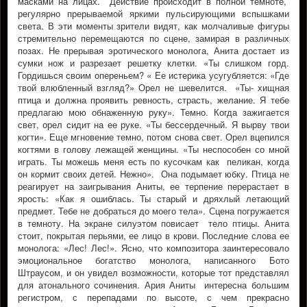
масками на лицах. Действие происходит в полной темноте,
регулярно прерываемой яркими пульсирующими вспышками
света. В эти моменты зрители видят, как молчаливые фигуры
стремительно перемещаются по сцене, замирая в различных
позах. Не прерывая эротического монолога, Анита достает из
сумки нож и разрезает решетку клетки. «Ты слишком горд.
Гордишься своим опереньем? « Ее истерика усугубляется: «Где
твой влюбленный взгляд?» Орел не шевелится. «Ты- хищная
птица и должна проявить ревность, страсть, желание. Я тебе
предлагаю мою обнаженную руку». Темно. Когда зажигается
свет, орел сидит на ее руке. «Ты бессердечный. Я вырву твои
когти». Еще мгновение темно, потом снова свет. Орел вцепился
когтями в голову лежащей женщины. «Ты неспособен со мной
играть. Ты можешь меня есть по кусочкам как пеликан, когда
он кормит своих детей. Нежно». Она подымает юбку. Птица не
реагирует на заигрывания Аниты, ее терпение перерастает в
ярость: «Как я ошиблась. Ты старый и дряхлый летающий
предмет. Тебе не добраться до моего тела». Сцена погружается
в темноту. На экране силуэтом повисает тело птицы. Анита
стоит, покрытая перьями, ее лицо в крови. Последние слова ее
монолога: «Лес! Лес!». Ясно, что композитора заинтересовало
эмоциональное богатство монолога, написанного Бото
Штраусом, и он увидел возможности, которые тот представлял
для атонального сочинения. Ария Аниты интересна большим
регистром, с перепадами по высоте, с чем прекрасно