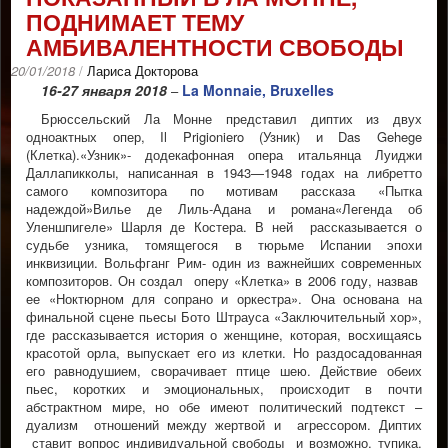
ПОДНИМАЕТ ТЕМУ
АМБИВАЛЕНТНОСТИ СВОБОДЫ
20/01/2018
/
Лариса Докторова
16-27 января 2018
La Monnaie, Bruxelles
–
Брюссельский Ла Монне представил диптих из двух
одноактных опер, Il Prigioniero (Узник) и Das Gehege
(Клетка).«Узник»- додекафонная опера итальянца Луиджи
Даллапикколы, написанная в 1943—1948 годах на либретто
самого композитора по мотивам рассказа «Пытка
надеждой»Вилье де Лиль-Адана и романа«Легенда об
Уленшпигеле» Шарля де Костера. В ней рассказывается о
судьбе узника, томящегося в тюрьме Испании эпохи
инквизиции. Вольфганг Рим- один из важнейших современных
композиторов. Он создал оперу «Клетка» в 2006 году, назвав
ее «Ноктюрном для сопрано и оркестра». Она основана на
финальной сцене пьесы Бото Штрауса «Заключительный хор»,
где рассказывается история о женщине, которая, восхищаясь
красотой орла, выпускает его из клетки. Но раздосадованная
его равнодушием, сворачивает птице шею. Действие обеих
пьес, коротких и эмоциональных, происходит в почти
абстрактном мире, но обе имеют политический подтекст –
дуализм отношений между жертвой и агрессором. Диптих
ставит вопрос индивидуальной свободы и возможно, тупика,