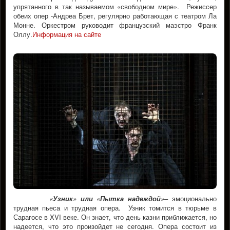
упрятанного в так называемом «свободном мире». Режиссер
обеих опер -Андреа Брет, регулярно работающая с театром Ла
Монне. Оркестром руководит французский маэстро Франк
Оллу.
Информация на сайте
«Узник» или «Пытка надеждой»
– эмоционально
трудная пьеса и трудная опера. Узник томится в тюрьме в
Сарагосе в XVI веке. Он знает, что день казни приближается, но
надеется, что это произойдет не сегодня. Опера состоит из