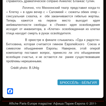
справилось драматическое сопрано Анжелес Бланкас Гулин.
Логично, что Мюнхенский театр представил когда-то
« Клетку » в один вечер с « Саломеей »: сюжеты обеих опер –
сексуальная схватка, и обе заканчиваются гибелью жертвы.
Теперь кажется на первое место выходит идея
амбивалентности свободы: в «Узнике» идея освобождения
исходит от инквизитора, в «Клетке» освобожденная из клетки
птица находит смерть в руках освободителя.
В оркестре в финале слышалась «Ода к радости»
Бетховена, которая считается гимном Европейского Союза и
символом объединения Европы. Наверное, этой оперой
композитор поставил вопрос, принесло ли это объединение
всеобщее счастье, и не остаются ли ранее существовавшие
проблемы нерешенными.
Crédit photo: B.Uhlig
БРЮССЕ́ЛЬ - БЕ́ЛЬГИЯ
Facebook
Affiche Paris-Europe magazine/ Афиша Париж-Европа © 2011-