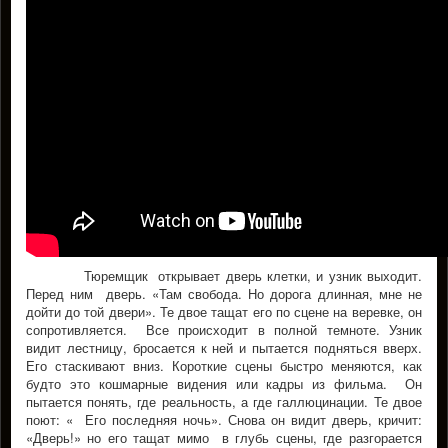
Тюремщик открывает дверь клетки, и узник выходит.
Перед ним дверь. «Там свобода. Но дорога длинная, мне не
дойти до той двери». Те двое тащат его по сцене на веревке, он
сопротивляется. Все происходит в полной темноте. Узник
видит лестницу, бросается к ней и пытается подняться вверх.
Его стаскивают вниз. Короткие сцены быстро меняются, как
будто это кошмарные видения или кадры из фильма. Он
пытается понять, где реальность, а где галлюцинации. Те двое
поют: « Его последняя ночь». Снова он видит дверь, кричит:
«Дверь!» но его тащат мимо в глубь сцены, где разгорается