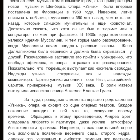
осознал себя музыкантом и композитором, став приверженцем
новой музыки и Шенберга. Опера «Узник» была впервые
поставлена во Флоренции в 1950 году. Наверное, легче
описывать события, случившиеся 350 лет назад, чем пять лет
назад, которые слишком мучительны и еще кровоточат.
Достаточно сказать, что хотя он не был в тюрьме или в
концлагере, но жил при фашизме. В 1930е годы композитор
увлекся идеями Муссолини, и тем горше было разочарование,
когда Муссолини начал внедрять расовые законы. Жена
Даллапикколы была еврейкой и должна была скрываться у
друзей. Разочарование заставило его прийти к убеждению, что
свобода эфемерна, и опера отражает это разочарование.
Показательно, что тюремщик выступает как носитель свободы.
Надежды узника сокрушены, как и надежды
композитора. Партию узника исполнил Георг Нигл, австрийский
баритон, приверженец музыки ХХ века. В роли матери
выступила испанская певица Анжелес Бланкас Гулен.
За годы, прошедшие с момента первого представления
«Узника», опера не сходит со сцен оперных театров. Каждое
поколение находит в ней что то, созвучное своему
времени. Обращаясь к этому произведению, Андреа Брет
следовала либретто и партитуре, даже усилив атмосферу
безысходности трагизма. Например, в заключительной сцене
она исключила появление весеннего сада, старого кедра,
далеких гор, указанных в либретто, заменив все клетками,