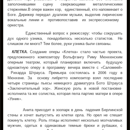
заполонившими сцену сверкающими металлическими
стержнями.В опере важен хор, единственный, кто напоминает о
Боге. Дирижер передал дуализм музыки, выделив лирические
вокальные линии и противопоставив их экспрессионизму
оркестра.
Единственный вопрос к режиссеру: чтобы сокрушить
дух одного узника, понадобилось несколько статистов. Не
слишком ли много? Тем более, руки узника были связаны.
КЛЕТКА.
Создание оперы «Клетка» стало частью проекта,
предложенного композитору Вольфгангу Риму Мюнхенским
оперным театром, который планировал включить будущую
одноактную оперу в программу вечера вместе с «Саломеей»
Рихарда Штрауса. Премьера состоялась в 2006 году в
Мюнхене. За основу либретто композитор взял последние
четыре страницы пьесы немецкого драматурга Бото Штрауса
«Заключительный хор». Женскую роль в новой постановке
исполнила та же солистка, которая пела партию матери в опере
«Узник».
Анита приходит в зоопарк в день падения Берлинской
стены и хочет выпустить из клетки орла. Но орел не спешит
покинуть клетку. Роль птицы исполняют несколько молчаливых
мужчин, одетых в одинаковые темные брюки и рубашки, с