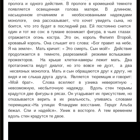
пролога и одного действия. В прологе в кромешной темноте
появляется освещенная голова матери. В длинном,
насыщенном отчаянием и необоснованными надеждами
монологе, она рассказывает, что хочет увидеть сына, но
боится, что это будет в последний раз. Ей постоянно снится
один и тот же сон: в тумане возникает фигура, в чьих глазах
отражается огонь костра. Это он, король Филипп Второй,
кровавый король. Она слышит его слова: »Бог правит на небе.
Я на земле». Мать кричит: « Это смерть. Сын мой!» Действие
продолжается в темноте, разрезаемой резкими вспышками
прожекторов. На крыше клетки-камеры лежит мать. Два
протагониста ведут диалог, но это вовсе не дуэт, а два
несвязных монолога. Мать и сын обращаются друг к другу, не
видя и не слыша друга друга. Является тюремщик и говорит:
«Мой брат». Слова вселяют в узника невероятную ,
невозможную, несбыточную надежду. Вдоль стен тюрьмы
крадутся две фигуры в рясах. Он угадывает их присутствие, но
отказывается верить в их реальность, упиваясь словами
тюремщика:«На улицах Фландрии восстание. Герцог Альба
бежал. Спи и надейся». Узник в восторге. А тем временем
вдоль стен крадутся те двое.