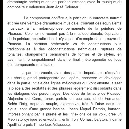
dramaturgie scénique est en parfaite osmose avec la musique du
compositeur valencien Juan José Colomer.
Le compositeur confère à la partition un caractère narratif
et crée une véritable dramaturgie musicale, trouvant des équivalents
musicaux à la métamorphose permanente de la peinture de
Picasso. Colomer ne recourt pas à la musique atonale, équivalent
de la peinture abstraite dont il n’y a pas d’exemple dans l’œuvre de
Picasso. La partition orchestrale va de constructions plus
traditionnelles à des déconstructions rythmiques, ruptures de
tonalités, changements permanents de formes et de styles, en
assimilant remarquablement dans le final l’hétérogénéité de tous
ces composants musicaux.
La partition vocale, avec des parties importantes réservées
au chœur, grand protagoniste de l’opéra, conserve et développe
dans la partie initiale des lignes mélodiques qui vont ensuite laisser
la place à des récitatifs et des phrasés légèrement discordants dans
les dialogues des personnages. Des duos du Ier acte de Picasso,
Alejandro del Cerro, ténor, parfois un peu sec, et de Fernande,
Belén Roig, soprano souple, expressive, très à l’aise dans les
aigus, sont d’une grande beauté. Josep Miquel Ramón, baryton,
impressionnant par la pureté et les inflexions de sa voix, crée un
Méphisto cynique et envoûtant, enfin Toni Comas, baryton, incarne
Apollinaire puis l’impérieux Vélasquez.