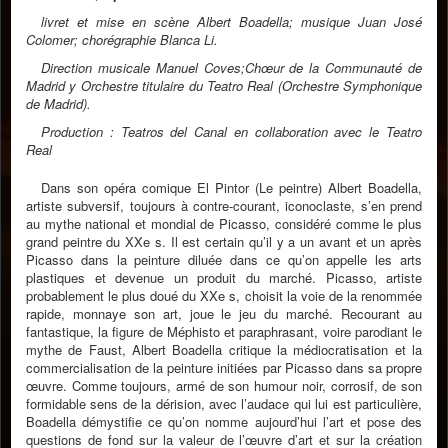
livret et mise en scène Albert Boadella; musique Juan José
Colomer; chorégraphie Blanca Li.
Direction musicale Manuel Coves;Chœur de la Communauté de
Madrid y Orchestre titulaire du Teatro Real (Orchestre Symphonique
de Madrid).
Production : Teatros del Canal en collaboration avec le Teatro
Real
Dans son opéra comique El Pintor (Le peintre) Albert Boadella,
artiste subversif, toujours à contre-courant, iconoclaste, s’en prend
au mythe national et mondial de Picasso, considéré comme le plus
grand peintre du XXe s. Il est certain qu’il y a un avant et un après
Picasso dans la peinture diluée dans ce qu’on appelle les arts
plastiques et devenue un produit du marché. Picasso, artiste
probablement le plus doué du XXe s, choisit la voie de la renommée
rapide, monnaye son art, joue le jeu du marché. Recourant au
fantastique, la figure de Méphisto et paraphrasant, voire parodiant le
mythe de Faust, Albert Boadella critique la médiocratisation et la
commercialisation de la peinture initiées par Picasso dans sa propre
œuvre. Comme toujours, armé de son humour noir, corrosif, de son
formidable sens de la dérision, avec l’audace qui lui est particulière,
Boadella démystifie ce qu’on nomme aujourd’hui l’art et pose des
questions de fond sur la valeur de l’œuvre d’art et sur la création