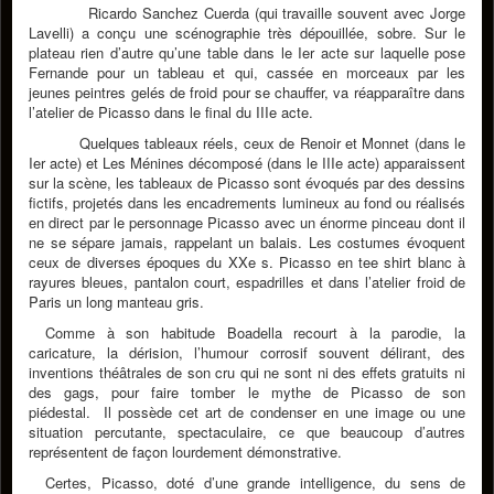
Ricardo Sanchez Cuerda (qui travaille souvent avec Jorge
Lavelli) a conçu une scénographie très dépouillée, sobre. Sur le
plateau rien d’autre qu’une table dans le Ier acte sur laquelle pose
Fernande pour un tableau et qui, cassée en morceaux par les
jeunes peintres gelés de froid pour se chauffer, va réapparaître dans
l’atelier de Picasso dans le final du IIIe acte.
Quelques tableaux réels, ceux de Renoir et Monnet (dans le
Ier acte) et Les Ménines décomposé (dans le IIIe acte) apparaissent
sur la scène, les tableaux de Picasso sont évoqués par des dessins
fictifs, projetés dans les encadrements lumineux au fond ou réalisés
en direct par le personnage Picasso avec un énorme pinceau dont il
ne se sépare jamais, rappelant un balais. Les costumes évoquent
ceux de diverses époques du XXe s. Picasso en tee shirt blanc à
rayures bleues, pantalon court, espadrilles et dans l’atelier froid de
Paris un long manteau gris.
Comme à son habitude Boadella recourt à la parodie, la
caricature, la dérision, l’humour corrosif souvent délirant, des
inventions théâtrales de son cru qui ne sont ni des effets gratuits ni
des gags, pour faire tomber le mythe de Picasso de son
piédestal. Il possède cet art de condenser en une image ou une
situation percutante, spectaculaire, ce que beaucoup d’autres
représentent de façon lourdement démonstrative.
Certes, Picasso, doté d’une grande intelligence, du sens de