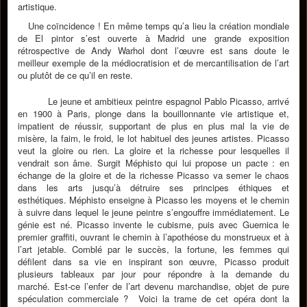
artistique.
Une coïncidence ! En même temps qu’a lieu la création mondiale
de El pintor s’est ouverte à Madrid une grande exposition
rétrospective de Andy Warhol dont l’œuvre est sans doute le
meilleur exemple de la médiocratision et de mercantilisation de l’art
ou plutôt de ce qu’il en reste.
Le jeune et ambitieux peintre espagnol Pablo Picasso, arrivé
en 1900 à Paris, plonge dans la bouillonnante vie artistique et,
impatient de réussir, supportant de plus en plus mal la vie de
misère, la faim, le froid, le lot habituel des jeunes artistes. Picasso
veut la gloire ou rien. La gloire et la richesse pour lesquelles il
vendrait son âme. Surgit Méphisto qui lui propose un pacte : en
échange de la gloire et de la richesse Picasso va semer le chaos
dans les arts jusqu’à détruire ses principes éthiques et
esthétiques. Méphisto enseigne à Picasso les moyens et le chemin
à suivre dans lequel le jeune peintre s’engouffre immédiatement. Le
génie est né. Picasso invente le cubisme, puis avec Guernica le
premier graffiti, ouvrant le chemin à l’apothéose du monstrueux et à
l’art jetable. Comblé par le succès, la fortune, les femmes qui
défilent dans sa vie en inspirant son œuvre, Picasso produit
plusieurs tableaux par jour pour répondre à la demande du
marché. Est-ce l’enfer de l’art devenu marchandise, objet de pure
spéculation commerciale ? Voici la trame de cet opéra dont la