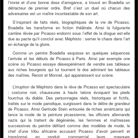
l’ironie et d’une bonne dose d’arrogance, a trouvé en Boadella un
détracteur de premier ordre. Bref c’est un duel où chacun des
adversaires est un maître incontestable de son art.
S’inspirant de faits réels, biographiques de la vie de Picasso,
Boadella les transforme en fiction théâtrale. Ainsi la fulgurante
carrière rêvée par Picasso endormi sous l’effet de la drogue est-elle
due au pacte qu’il conclut avec Méphisto : semer le chaos dans l’art
en échange de la gloire.
Comme un peintre Boadella esquisse en quelques séquences
l’arrivée et les débuts de Picasso à Paris. Ainsi par exemple une
scène où Picasso essaye désespérément de vendre ses tableaux
aux riches bourgeois qui lui tournent le dos admirant les tableaux
des maîtres, Renoir et Monnet, qui apparaissent sur scène.
L’irruption de Méphisto dans le rêve de Picasso est spectaculaire
: costume noir, chaussures à hauts talons évoquant les pieds
fourchus du diable. Des personnages réels, historiques et fictifs,
traités sur le mode parodique, surgissent dans le délire de grandeur
de Picasso. Ainsi Gertrude Stein entourée de riches américains qui
lance la mode de la peinture picassienne, les officiers allemands
nazis qui la traitent de dégénérée, les femmes et maîtresses
successives du peintre défilant comme des modèles de mode, le
chef d’une tribu africaine accusant Picasso d’avoir perverti et
transformé en produit commercial leurs masques