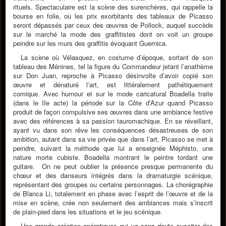
rituels. Spectaculaire est la scène des surenchères, qui rappelle la
bourse en folie, où les prix exorbitants des tableaux de Picasso
seront dépassés par ceux des œuvres de Pollock, auquel succède
sur le marché la mode des graffitistes dont on voit un groupe
peindre sur les murs des graffitis évoquant Guernica.
La scène où Vélasquez, en costume d’époque, sortant de son
tableau des Ménines, tel la figure du Commandeur jetant l’anathème
sur Don Juan, reproche à Picasso désinvolte d’avoir copié son
œuvre et dénaturé l’art, est littéralement pathétiquement
comique. Avec humour et sur le mode caricatural Boadella traite
(dans le IIe acte) la période sur la Côte d’Azur quand Picasso
produit de façon compulsive ses œuvres dans une ambiance festive
avec des références à sa passion tauromachique. En se réveillant,
ayant vu dans son rêve les conséquences désastreuses de son
ambition, autant dans sa vie privée que dans l’art, Picasso se met à
peindre, suivant la méthode que lui a enseignée Méphisto, une
nature morte cubiste. Boadella montrant le peintre tordant une
guitare. On ne peut oublier la présence presque permanente du
chœur et des danseurs intégrés dans la dramaturgie scénique,
représentant des groupes ou certains personnages. La chorégraphie
de Blanca Li, totalement en phase avec l’esprit de l’œuvre et de la
mise en scène, crée non seulement des ambiances mais s’inscrit
de plain-pied dans les situations et le jeu scénique.
Une grande création opératiques qui va sans doute susciter des