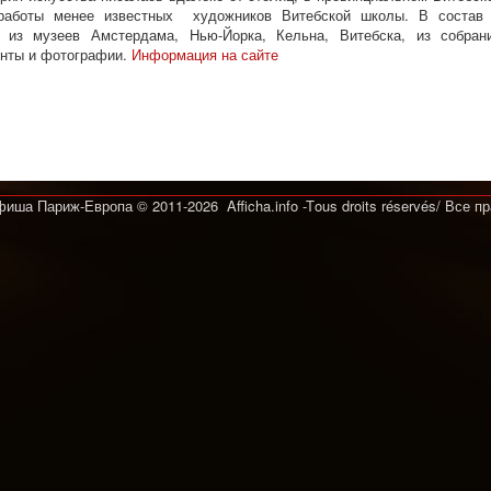
работы менее известных художников Витебской школы. В состав э
я, из музеев Амстердама, Нью-Йорка, Кельна, Витебска, из собран
енты и фотографии.
Информация на сайте
Афиша Париж-Европа © 2011-2026 Afficha.info -T
ous droits réservés/
Все п