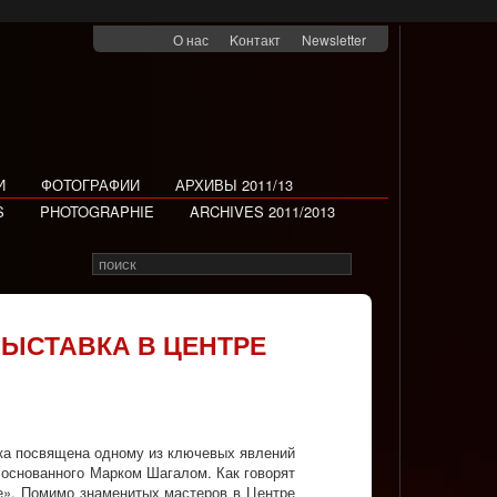
О нас
Kонтакт
Newsletter
И
ФОТОГРАФИИ
АРХИВЫ 2011/13
S
PHOTOGRAPHIE
ARCHIVES 2011/2013
Search
Rechercher
for
ВЫСТАВКА В ЦЕНТРЕ
вка посвящена одному из ключевых явлений
 основанного Марком Шагалом. Как говорят
ке». Помимо знаменитых мастеров в Центре