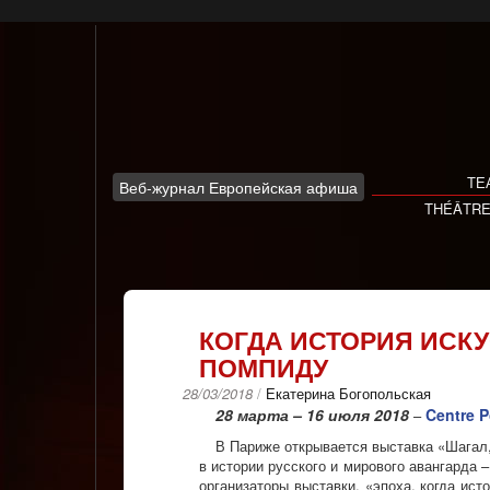
Skip
to
content
ТЕ
Веб-журнал Европейская афиша
THÉÂTR
КОГДА ИСТОРИЯ ИСКУ
ПОМПИДУ
28/03/2018
/
Екатерина Богопольская
28 марта – 16 июля 2018
Centre 
–
В Париже открывается выставка «Шагал,
в истории русского и мирового авангарда
организаторы выставки, «эпоха, когда ис