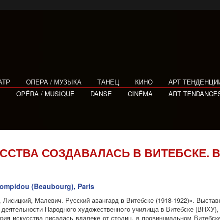
АТР
ОПЕРА / МУЗЫКА
ТАНЕЦ
КИНО
АРТ ТЕНДЕНЦИ
E
OPÉRA / MUSIQUE
DANSE
CINÉMA
ART TENDANCE
ССТВА СОЗДАВАЛАСЬ В ВИТЕБСКЕ. 
Pompidou (Beaubourg), Paris
 Лисицкий, Малевич. Русский авангард в Витебске (1918-1922)». Выста
 – деятельности Народного художественного училища в Витебске (ВНХУ),
тория искусства писалась вдалеке от столиц, в провинциальном Витебс