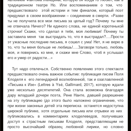
традиционном театре Но. Или воспоминанием о том, что
предшествовало этой истории и тем финалом, который поэт
придумал в своем воображении – соединение в смерти. «Разве
ты не получила все мои письма за целый год? Почему ты мне
не отвечала Ничего? Ни единого слова, ни единой коротенькой
строчки! Скажи, что сделал я тебе, моя любимая! Почему ты
заставила меня так выстрадать то, что я выстрадал?….Прости
эт ужасные последние письма, я сошел с ума! Нет, я не верю в
то, что ты меня больше не любишь!….Заговори только, любовь
моя, и повернись ко мне, и скажи мне Слово, чтоб я услышал
его и умер от радости…»
Тут надо отвлечься. Собственно появлению этого спектакля
предшествовало очень важное событие: публикация писем Поля
Клоделя к его легендарной возлюбленной, так и озаглавленной
«Письма к Изе» (Lettres à Ysé, Gallimard, 2017), которую ждали
уже несколько десятилетий. Она стала возможна благодаря
дару младшей дочери поэта, Рене Нанте, давшей разрешение
на эту публикацию (до этого было наложено ограничение, что
при жизни законных детей эта переписка останется недоступна
широкой публике, хотя отдельные письма или отрывки из них
публиковались в комментариях клоделеведов, получивших
доступ к страстным письмам Клоделя, представляющим не
просто высочайший образец любовной лирики, но словно