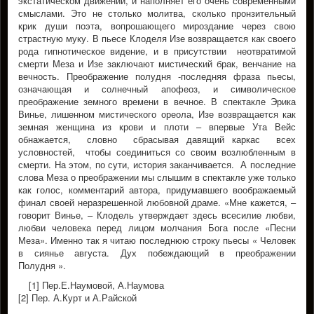
экстатическом движении, и наполняет его очень современными
смыслами. Это не столько молитва, сколько пронзительный
крик души поэта, вопрошающего мироздание через свою
страстную муку. В пьесе Клоделя Изе возвращается как своего
рода гипнотическое видение, и в присутствии неотвратимой
смерти Меза и Изе заключают мистический брак, венчание на
вечность. Преображение полудня -последняя фраза пьесы,
означающая и солнечный апофеоз, и символическое
преображение земного времени в вечное. В спектакле Эрика
Винье, лишенном мистического ореола, Изе возвращается как
земная женщина из крови и плоти – впервые Ута Вейс
обнажается, словно сбрасывая давящий каркас всех
условностей, чтобы соединиться со своим возлюбленным в
смерти. На этом, по сути, история заканчивается. А последние
слова Меза о преображении мы слышим в спектакле уже только
как голос, комментарий автора, придумавшего воображаемый
финал своей неразрешенной любовной драме. «Мне кажется, –
говорит Винье, – Клодель утверждает здесь всесилие любви,
любви человека перед лицом молчания Бога после «Песни
Меза». Именно так я читаю последнюю строку пьесы « Человек
в сиянье августа. Дух побеждающий в преображении
Полудня ».
[1] Пер.Е.Наумовой, А.Наумова
[2] Пер. А.Курт и А.Райской