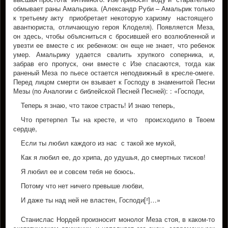
обмывает раны Амальрика. (Александр Руби – Амальрик только
к третьему акту приобретает некоторую харизму настоящего
авантюриста, отличающую героя Клоделя). Появляется Меза,
он здесь, чтобы объясниться с бросившей его возлюбленной и
увезти ее вместе с их ребенком: он еще не знает, что ребенок
умер. Амальрику удается свалить хрупкого соперника, и,
забрав его пропуск, они вместе с Изе спасаются, тогда как
раненый Меза по пьесе остается неподвижный в кресле-омеге.
Перед лицом смерти он взывает к Господу в знаменитой Песни
Мезы (по Аналогии с библейской Песней Песней): : «Господи,
Теперь я знаю, что такое страсть! И знаю теперь,
Что претерпел Ты на кресте, и что происходило в Твоем
сердце,
Если ты любил каждого из нас с такой же мукой,
Как я любил ее, до хрипа, до удушья, до смертных тисков!
Я любил ее и совсем тебя не боюсь.
Потому что нет ничего превыше любви,
И даже ты над ней не властен, Господи[²]…»
Станислас Нордей произносит монолог Меза стоя, в каком-то