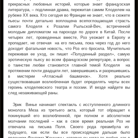
прекрасных любовных историй, которые знает французская
литература, – подлинная драма, пережитая самим Клоделем на
рубеже ХХ века. Кто сегодня во Франции не знает, что в сюжете
пьесы почти детально воплощена всепоглощающая страсть
самого Клоделя к Розалии Рыльской-Веч, встреченной
молодым дипломатом на пароходе по дороге в Китай. После
четырех лет, проведенных вместе, Роз уезжает в Европу и
пропадает, не отвечая на его письма, пока через год до него
доходит фатальная новость, что Роз его бросила. Мучительно
переживая ее уход, он пишет «Полуденный раздел», самую
эротическую пьесу во всем французском репертуаре, а вопрос
о таинстве любви становится главной темой Клоделя на
протяжении почти двадцати лет, завершившись и разрешившись
в мистерии «Атласный башмачок». Хотя реально
существовавшая возлюбленная будет определять черты всех
героинь клоделевского театра и поэзии. И везде найдете вы
след незаживающей раны.
Эрик Винье начинает спектакль с исступленного длинного
монолога Меза из третьего акта, который тот обращает к
покинувшей его возлюбленной, при полном и абсолютном
молчании последней – как в свое время реальная Роз не
отвечала на письма Поля. Своего рода преамбула из
будущего, как если бы все происходящее дальше было
явлением Фантома Женщины, которую он когда то любил, как в