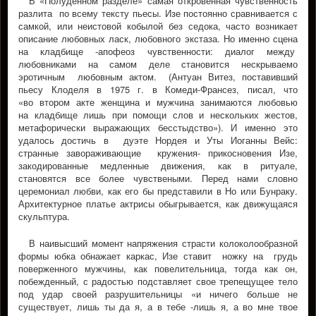
В «Полуденном разделе» самая откровенная чувственность
разлита по всему тексту пьесы. Изе постоянно сравнивается с
самкой, или неистовой кобылой без седока, часто возникает
описание любовных ласк, любовного экстаза. Но именно сцена
на кладбище -апофеоз чувственности: диалог между
любовниками на самом деле становится нескрываемо
эротичным любовным актом. (Антуан Витез, поставивший
пьесу Клоделя в 1975 г. в Комеди-Франсез, писал, что
«во втором акте женщина и мужчина занимаются любовью
на кладбище лишь при помощи слов и нескольких жестов,
метафорически выражающих бесстыдство»). И именно это
удалось достичь в дуэте Нордея и Уты Иоганны Вейс:
странные завораживающие кружения- прикосновения Изе,
закодированные медленные движения, как в ритуале,
становятся все более чувствеными. Перед нами словно
церемониал любви, как его бы представили в Но или Бунраку.
Архитектурное платье актрисы обыгрывается, как движущаяся
скульптура.
В наивысший момент напряжения страсти колоколообразной
формы юбка обнажает каркас, Изе ставит ножку на грудь
поверженного мужчины, как повелительница, тогда как он,
побежденный, с радостью подставляет свое трепещущее тело
под удар своей разрушительницы «и ничего больше не
существует, лишь ты да я, а в тебе -лишь я, а во мне твое