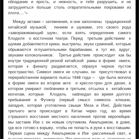
обладание и ярость, и нежность, и тебя разрушить, и не
затрудняться больше столь отвратительными покровами из
плоти….¹»
Между актами – затемнения, и они заполнены традиционной
китайской музыкой, пением и шумами, это своего рода
«завораживающий шум», если взять определение самого
Клоделя о восточном театре. Перед третьим действием к
шумам добавляются крики, выстрелы, звуки сражений, которые
обрываются оглушительными барабанами, и тут же, вдруг,
звуками колокольчиков. Третье действие происходит как бы
внутри традиционной резной китайской рамы в форме омеги,
которая к финалу раздвигается, образуя черное пустое
пространство. Символ омеги не случаен, он присутствовал в
переработанном варианте пьесы 1948 года – где была могила
в форме омеги во втором акте и кресло-трон для двоих, в
котором умирают любовники в третьем, отсылка к китайским
могилам, которые Клодель наблюдал во время долгого
пребывания в Фучжоу (первый смысл символа -клешни,
западня, которая уготовлена свыше Меза и Изе). Действие
третьего акта происходит в Китае через год, во время
страшного восстания местного населения против европейцев:
мы застаем Изе с ее новым спутником, Амальриком, в доме,
где все готово к взрыву, чтобы не попасть в руки к восставшим.
Первая сцена между Амальриком и Изе -рассеянный свет, и
высшая простота интимного: Изе приносит воду и старательно