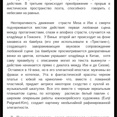
действие. В третьем происходит преображение – прорыв в
мистическое пространство поэта, способного говорить с
небесами на равных.
Неотвратимость движения страсти Меза и Изе к смерти
подчеркивается местом действия: первая любовная сцена
между протагонистами, спазм и апофеоз страсти, случается на
кладбище в Гонконге. У Винье второй акт происходит на фоне
занавеса из бамбука (его уже использовали в «Тристане»),
создающего завораживающее звуковое сопровождение
любовной сцене (за бамбуком просматриваются декоративные
венки из цветов, котоыми украшают кладбища в Китае, хотя
саму преамбулу с описанием могил из текста выкинули –
действие начинается прямо с диалога между Изе и де Сизом).
Остаемся в 19 веке, но в его элегантной ипостаси: мужчины во
фраках и котелках, Ута в фантастической красоты черном
платье с юбкой на кринолине- что, вместе с ломанной
пластикой, придает актрисе некоторое сходство с куклой из
музыкальной шкатулки. Все это вместе с черным зеркальным
планшетом сцены, по которому расписан белый павлин с
широким опереньем работы южнокорейского художника (Eunji
Peignard-Kim), создает картинку необычайной рафинированной
элегантности.