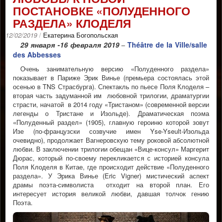
ПОСТАНОВКЕ «ПОЛУДЕННОГО
РАЗДЕЛА» КЛОДЕЛЯ
12/02/2019
/
Екатерина Богопольская
29 января -16 февраля 2019
Théâtre de la Ville/salle
–
des Abbesses
Очень занимательную версию «Полуденного раздела»
показывает в Париже Эрик Винье (премьера состоялась этой
осенью в TNS Страсбургa). Спектакль по пьесе Поля Клоделя –
вторая часть задуманной им любовной трилогии, драматургии
страсти, начатой в 2014 году «Тристаном» (современной версии
легенды о Тристане и Изольде). Драматическая поэма
«Полуденный раздел» (1905), главную героиню которой зовут
Изе (по-французски созвучие имен Yse-Yseult-Изольда
очевидно), продолжает Вагнеровскую тему роковой абсолютной
любви. В заключении трилогии обещан «Вице-консул» Маргерит
Дюрас, который по-своему перекликается с историей консула
Поля Клоделя в Китае, где происходит действие «Полуденного
раздела». У Эрика Винье (Eric Vigner) мистический аспект
драмы поэта-символиста отходит на второй план. Его
интересует история великой любви, давшая толчок гению
Поэта.