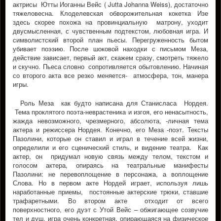
актрисы Ютты Иоганны Вейс ( Jutta Johanna Weiss), достаточно
тяжеловесна. Клоделевская обворожительная кокетка Изе
здесь скорее похожа на провинциальную матрону, уходит
двусмысленная, с чувственным подтекстом, любовная игра. И
символистский второй план пьесы. Перегруженность бытом
убивает поэзию. После шоковой находки с письмом Меза,
действие зависает, первый акт, скажем сразу, смотреть тяжело
и скучно. Пьеса словно сопротивляется обытовлению. Начиная
со второго акта все резко меняется- атмосфера, тон, манера
игры.
Роль Меза как будто написана для Станисласа Нордея.
Тема проклятого поэта-неврастеника и изгоя, его ненасытность,
жажда невозможного, чрезмерного, абсолюта, -личная тема
актера и режиссера Нордея. Конечно, его Меза -поэт. Тексты
Пазолини, которые он ставил и играл в течение всей жизни,
определили и его сценический стиль, и видение театра. Как
актер, он придумал новую связь между телом, текстом и
голосом актера, опираясь на театральные манифесты
Пазолини: не перевоплощение в персонажа, а воплощение
Слова. Но в первом акте Нордей играет, используя лишь
наработанные приемы, постоянные актерские трюки, ставшие
трафаретными. Во втором акте отходит от всего
поверхностного, его дуэт с Утой Вейс – обжигающее созвучие
тел и душ, игра очень конкретная, опирающаяся на физическое