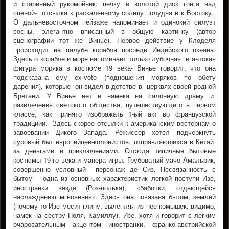
и старинный рукомойник, печку и золотой диск гонга над
сценой- отсылка к раскаленному солнцу полудня и к Востоку.
О дальневосточном пейзаже напоминает и одинокий силуэт
сосны, элегантно вписанный в общую картинку (автор
сценографии тот же Винье). Первое действие у Клоделя
происходит на палубе корабля посреди Индийского океана.
Здесь о корабле и море напоминает только лубочная гигантская
фигура моряка в костюме 19 века- Винье говорит, что она
подсказана ему ex-voto (подношения моряков по обету
дарения), которые он видел в детстве в церквях своей родной
Бретани. У Винье нет и намека на салонную драму и
развлечения светского общества, путешествующего в первом
классе, как принято изображать 1-ый акт во французской
традициии. Здесь скорее отсылки к американским вестернам о
завоевании Дикого Запада. Режиссер хотел подчеркнуть
суровый быт европейцев-колонистов, отправляюшихся в Китай
за деньгами и приключениями. Отсюда типичные бытовые
костюмы 19-го века и манера игры. Грубоватый мачо Амальрик,
совершенно условный персонаж де Сиз. Несвязанность с
бытом – одна из основных характеристик легкой поступи Изе,
иностранки везде (Роз-полька), «бабочки, отдающейся
наслаждению мгновения». Здесь она повязана бытом, землей
(почему-то Изе месит глину, вылепляя из нее комышек, видимо,
намек на сестру Поля, Камиллу). Изе, хотя и говорит с легким
очаровательным акцентом иностранки, франко-австрийской