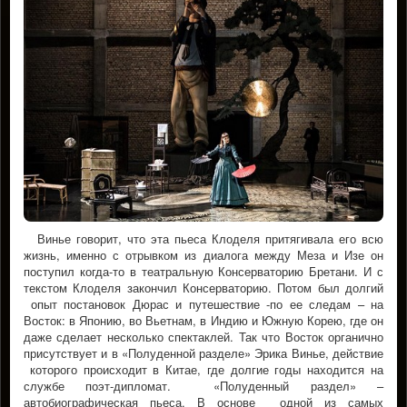
Винье говорит, что эта пьеса Клоделя притягивала его всю
жизнь, именно с отрывком из диалога между Меза и Изе он
поступил когда-то в театральную Консерваторию Бретани. И с
текстом Клоделя закончил Консерваторию. Потом был долгий
опыт постановок Дюрас и путешествие -по ее следам – на
Восток: в Японию, во Вьетнам, в Индию и Южную Корею, где он
даже сделает несколько спектаклей. Так что Восток органично
присутствует и в «Полуденной разделе» Эрика Винье, действие
которого происходит в Китае, где долгие годы находится на
службе поэт-дипломат. «Полуденный раздел» –
автобиографическая пьеса. В основе одной из самых