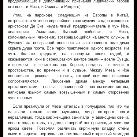
продолжающих и дополняющих признания лирических героев
его пьес, и Меза, и Ориона, и Родриго).
Итак, на пароходе, следующим из Европы в Китай,
встречаются четверо европейцев: трое мужчин и одна женщина:
аристократ Де Сиз, неудачливый предприниматель и муж Изе,
авантюрист Амальрик, бывший любовник, и Меза,
колониальный чиновник, возвращающийся на место службы в
Фучжоу: за невзрачной внешностью застенчивого нелюдима
скрыта душа поэта. Все герои практически одного возраста, им
чуть больше тридцати, на перепутье своих судеб, и
оказываются они в своеобразном центре земли – возле Суэца,
и времени – в зените солнца. Короче, полдень – в жизни, в
пространстве, во времени и в судьбе. Между Меза и Изе
вспыхивает роковая страсть, которой они еще всячески
сопротивляются. Любовная драма между четырьмя
протагонистами пьесы, сочиненной поэтом-символистом,
написана языком самым возвышенным и самым откровенно
чувственным.
Если преамбула от Меза читалась в полумраке, так что мы
слышали только голос мужчины, лицо которого почти
неразличимо, тогда как женщина зажигала у авансцены свечи,
своего рода алтарь, то дальше первый акт происходит уже при
ярком свете. Позволяя различать кирпичную кладку стены
вместо задника, вертикально поставленный старинный чемодан