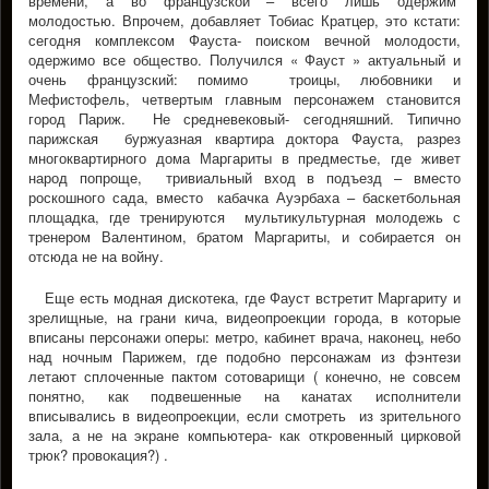
времени, а во французской – всего лишь одержим
молодостью. Впрочем, добавляет Тобиас Кратцер, это кстати:
сегодня комплексом Фауста- поиском вечной молодости,
одержимо все общество. Получился « Фауст » актуальный и
очень французский: помимо троицы, любовники и
Мефистофель, четвертым главным персонажем становится
город Париж. Не средневековый- сегодняшний. Типично
парижская буржуазная квартира доктора Фауста, разрез
многоквартирного дома Маргариты в предместье, где живет
народ попроще, тривиальный вход в подъезд – вместо
роскошного сада, вместо кабачка Ауэрбаха – баскетбольная
площадка, где тренируются мультикультурная молодежь с
тренером Валентином, братом Маргариты, и собирается он
отсюда не на войну.
Еще есть модная дискотека, где Фауст встретит Маргариту и
зрелищные, на грани кича, видеопроекции города, в которые
вписаны персонажи оперы: метро, кабинет врача, наконец, небо
над ночным Парижем, где подобно персонажам из фэнтези
летают сплоченные пактом сотоварищи ( конечно, не совсем
понятно, как подвешенные на канатах исполнители
вписывались в видеопроекции, если смотреть из зрительного
зала, а не на экране компьютера- как откровенный цирковой
трюк? провокация?) .