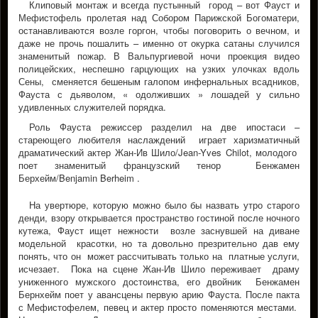
Клиповый монтаж и всегда пустынный город – вот Фауст и
Мефистофель пролетая над Собором Парижской Богоматери,
останавливаются возле горгон, чтобы поговорить о вечном, и
даже не прочь пошалить – именно от окурка сатаны случился
знаменитый пожар. В Вальпургиевой ночи проекция видео
полицейских, неспешно гарцующих на узких улочках вдоль
Сены, сменяется бешеным галопом инфернальных всадников,
Фауста с дьяволом, « одолживших » лошадей у сильно
удивленных служителей порядка.
Роль Фауста режиссер разделил на две ипостаси –
стареющего любителя наслаждений играет харизматичный
драматический актер Жан-Ив Шило/Jean-Yves Chilot, молодого
поет знаменитый французский тенор Бенжамен
Берхейм/Benjamin Berheim .
На увертюре, которую можно было бы назвать утро старого
денди, взору открывается пространство гостиной после ночного
кутежа, Фауст ищет нежности возле заснувшей на диване
модельной красотки, но та довольно презрительно дав ему
понять, что он может рассчитывать только на платные услуги,
исчезает. Пока на сцене Жан-Ив Шило переживает драму
униженного мужского достоинства, его двойник Бенжамен
Бернхeйм поет у авансцены первую арию Фауста. После пакта
с Мефистофелем, певец и актер просто поменяются местами.