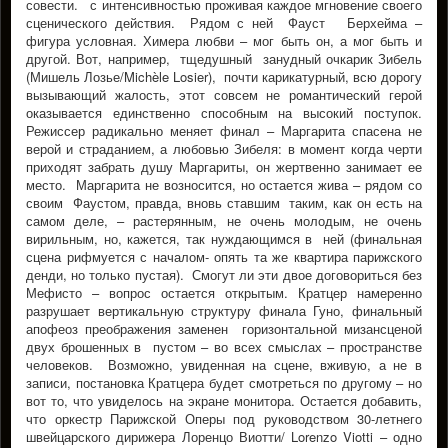
совести. с интенсивностью проживая каждое мгновение своего
сценического действия. Рядом с ней Фауст Берхейма –
фигура условная. Химера любви – мог быть он, а мог быть и
другой. Вот, например, тщедушный занудный очкарик Зибель
(Мишель Лозье/Michèle Losier), почти карикатурный, всю дорогу
вызывающий жалость, этот совсем не романтический герой
оказывается единственно способным на высокий поступок.
Режиссер радикально меняет финал – Маргарита спасена не
верой и страданием, а любовью Зибеля: в момент когда черти
приходят забрать душу Маргариты, он жертвенно занимает ее
место. Маргарита не возносится, но остается жива – рядом со
своим Фаустом, правда, вновь ставшим таким, как он есть на
самом деле, – растерянным, не очень молодым, не очень
вирильным, но, кажется, так нуждающимся в ней (финальная
сцена рифмуется с началом- опять та же квартира парижского
денди, но только пустая). Смогут ли эти двое договориться без
Мефисто – вопрос остается открытым. Кратцер намеренно
разрушает вертикальную структуру финала Гуно, финальный
апофеоз преображения заменен горизонтальной мизансценой
двух брошенных в пустом – во всех смыслах – пространстве
человеков. Возможно, увиденная на сцене, вживую, а не в
записи, постановка Кратцера будет смотреться по другому – но
вот то, что увиделось на экране монитора. Остается добавить,
что оркестр Парижской Оперы под руководством 30-летнего
швейцарского дирижера Лоренцо Виотти/ Lorenzo Viotti – одно