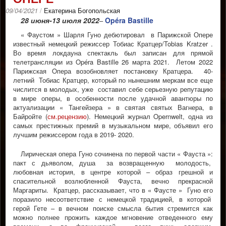
09/04/2021
/
Екатерина Богопольская
28 июня-13 июля 2022
Opéra Bastille
–
« Фаустом » Шарля Гуно дебютировал в Парижской Опере
известный немецкий режиссер Тобиас Кратцер/Tobias Kratzer .
Во время локдауна спектакль был записан для прямой
телетрансляции из Opéra Bastille 26 марта 2021. Летом 2022
Парижская Oпера возобновляет постановку Кратцера. 40-
летний Тобиас Кратцер, который по нынешним меркам все еще
числится в молодых, уже составил себе серьезную репутацию
в мире оперы, в особенности после удачной авантюры по
актуализации « Тангейзера » в святая святых Вагнера, в
Байройте (
см.рецензию
). Немецкий журнал Opernwelt, одна из
самых престижных премий в музыкальном мире, объявил его
лучшим режиссером года в 2019- 2020.
Лирическая опера Гуно сочинена по первой части « Фауста »:
пакт с дьяволом, душа за возвращенную молодость,
любовная история, в центре которой – образ грешной и
спасительной возлюбленной Фауста, вечно прекрасной
Маргариты. Кратцер, рассказывает, что в « Фаусте » Гуно его
поразило несоответствие с немецкой традицией, в которой
герой Гете – в вечном поиске смысла бытия стремится как
можно полнее прожить каждое мгновение отведенного ему