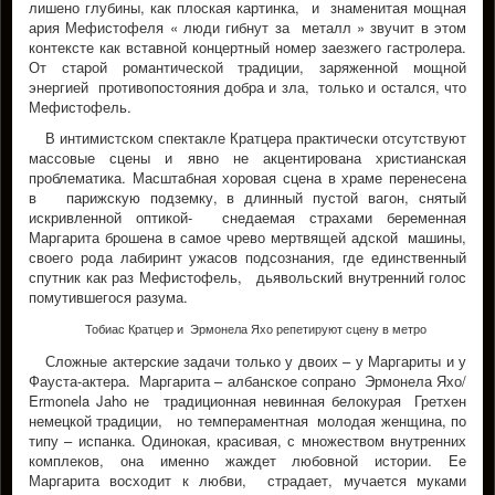
лишено глубины, как плоская картинка, и знаменитая мощная
ария Мефистофеля « люди гибнут за металл » звучит в этом
контексте как вставной концертный номер заезжего гастролера.
От старой романтической традиции, заряженной мощной
энергией противопостояния добра и зла, только и остался, что
Мефистофель.
В интимистском спектакле Кратцера практически отсутствуют
массовые сцены и явно не акцентирована христианская
проблематика. Масштабная хоровая сцена в храме перенесена
в парижскую подземку, в длинный пустой вагон, снятый
искривленной оптикой- снедаемая страхами беременная
Маргарита брошена в самое чрево мертвящей адской машины,
своего рода лабиринт ужасов подсознания, где единственный
спутник как раз Мефистофель, дьявольский внутренний голос
помутившегося разума.
Тобиас Кратцер и Эрмонела Яхо репетируют сцену в метро
Сложные актерские задачи только у двоих – у Маргариты и у
Фауста-актера. Маргарита – албанское сопрано Эрмонела Яхо/
Ermonela Jaho не традиционная невинная белокурая Гретхен
немецкой традиции, но темпераментная молодая женщина, по
типу – испанка. Одинокая, красивая, с множеством внутренних
комплеков, она именно жаждет любовной истории. Ее
Маргарита восходит к любви, страдает, мучается муками