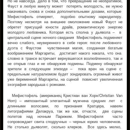
Но не навсегда. Дело в том, что превращение не необратимое,
Фауст в любую минуту может потерять молодость, ее нужно
накачивать снова и снова дополнительными дозами, которые
Мефистофель отмеряет, подобно опытному наркодилеру.
Поэтому несмотря на внешнее омоложение новый Фауст не
обретет присущий юности драйв, романтическую энергию
молодого любовника. Которая есть сполна у дьявола – в
центральной сцене ночного свидания Мефистофель подменяет
вечно слабого, неуверенного в себе героя: после любовного
дуэта с Фаустом чувственная магия, созданная богатым
воображением Маргариты, достигает накого накала, что она
словно в трансе встречает вернувшегося возлюбленного, так и
не открыв глаз и не обнаружив подмены. Подмену обнаружат
зрители в следующем эпизоде – пока врач на сцене с
предельным натурализмом будет зондировать огромный живот
уже беременной Маргариты, на сценой повиснет увеличенная
эхография зародыша с рожками.
Мефистофель (американец Кристиан ван Хорн/Christian Van
Horn) – импозантный элегантный мужчина средних лет с
длинными волосами, по признания Кратцера, навеян
литографиями Делакруа, так же как, отчасти, две сцены
полетов над ночным Парижем. Мефистофеля часто
сопровождает свита сподручных – черных юрких человечков.
Не столько дьяволят, сколько клерков. Все здесь мелко,