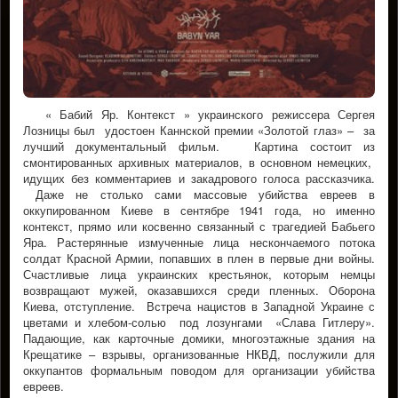
« Бабий Яр. Контекст » украинского режиссера Сергея
Лозницы был удостоен Каннской премии «Золотой глаз» – за
лучший документальный фильм. Картина состоит из
смонтированных архивных материалов, в основном немецких,
идущих без комментариев и закадрового голоса рассказчика.
Даже не столько сами массовые убийства евреев в
оккупированном Киеве в сентябре 1941 года, но именно
контекст, прямо или косвенно связанный с трагедией Бабьего
Яра. Растерянные измученные лица нескончаемого потока
солдат Красной Армии, попавших в плен в первые дни войны.
Счастливые лица украинских крестьянок, которым немцы
возвращают мужей, оказавшихся среди пленных. Оборона
Киева, отступление. Встреча нацистов в Западной Украине с
цветами и хлебом-солью под лозунгами «Слава Гитлеру».
Падающие, как карточные домики, многоэтажные здания на
Крещатике – взрывы, организованные НКВД, послужили для
оккупантов формальным поводом для организации убийствa
евреев.