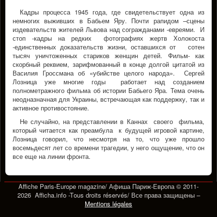
Кадры процесса 1945 года, где свидетельствует одна из
немногих выживших в Бабьем Яру. Почти рапидом –сцены
издевательств жителей Львова над согражданами -евреями. И
стоп -кадры на редких фотографиях жертв Холокоста
-единственных доказательств жизни, оставшихся от сотен
тысяч уничтоженных стариков женщин детей. Фильм- как
скорбный реквием, зарифмованный в конце долгой цитатой из
Василия Гроссмана об «убийстве целого народа». Сергей
Лозница уже многие годы работает над созданием
полнометражного фильма об истории Бабьего Яра. Тема очень
неодназначная для Украины, встречающая как поддержку, так и
активное противостояние.
Не случайно, на представлении в Каннах своего фильма,
который читается как преамбула к будущей игровой картине,
Лозница говорил, что несмотря на то, что уже прошло
восемьдесят лет со времени трагедии, у него ощущение, что он
все еще на линии фронта.
Affiche Paris-Europe magazine/ Афиша Париж-Европа © 2011-
2026 Afficha.info -T
ous droits réservés/
Все права защищены –
Mentions légales