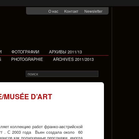
О нас
Kонтакт
Newsletter
И
ФОТОГРАФИИ
АРХИВЫ 2011/13
S
PHOTOGRAPHIE
ARCHIVES 2011/2013
Search
Rechercher
for
/MUSÉE D’ART
ляет коллекцию работ франко-австрийской
21
. С 2003 года Вьен создала около 60
ансов как полноценные персонажи, иногда