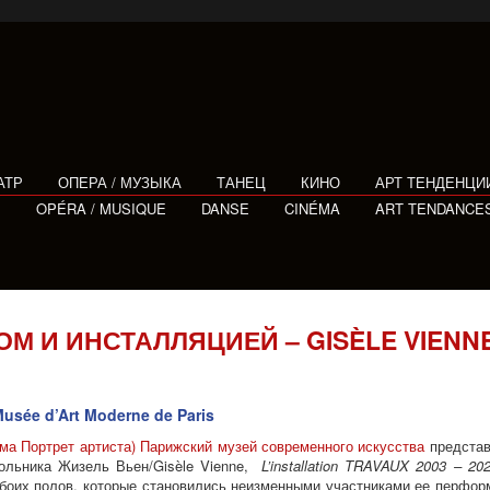
АТР
ОПЕРА / МУЗЫКА
ТАНЕЦ
КИНО
АРТ ТЕНДЕНЦИ
E
OPÉRA / MUSIQUE
DANSE
CINÉMA
ART TENDANCE
 И ИНСТАЛЛЯЦИЕЙ – GISÈLE VIENNE
usée d’Art Moderne de Paris
ма Портрет артиста)
Парижский музей современного искусства
представ
кольника Жизель Вьен/Gisèle Vienne,
L’installation TRAVAUX 2003 – 20
боих полов, которые становились неизменными участниками ее перформ