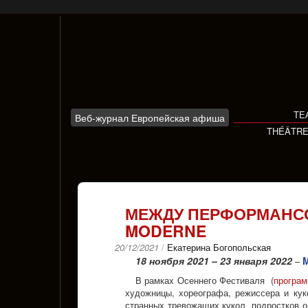
Skip
to
content
ТЕ
Веб-журнал Европейская афиша
THÉÂTR
МЕЖДУ ПЕРФОРМАНСОМ
MODERNE
20/12/2021
/
Екатерина Богопольская
18 ноября 2021 – 23 января 2022
M
–
В рамках Осеннего Фестиваля (
програм
художницы, хореографа, режиссера и ку
странных тревожащих кукол подростков о