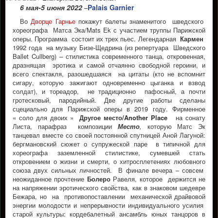
6 мая-5 июня 2022
Palais Garnier
–
Во
Дворце Гарнье
покажут балеты знаменитого шведского
хореографа Матса Эка/Mats Ek с участием труппы Парижской
оперы. Программа состоит их трех пьес. Легендарная
Кармен
1992 года на музыку Бизе-Щедрина (из репертуара Шведского
Ballet Cullberg) – стилистика современного танца, откровенная,
дразнящая эротика и самой отчаянно свободной героини, и
всего спектакля, разошедшаяся на цитаты (кто не вспомнит
сигару, которую зажигают одновременно цыганка и взвод
солдат), и тореадор, не традиционно пафосный, а почти
гротесковый, пародийный. Две другие работы сделаны
сцециально для Парижской оперы в 2019 году. Фирменное
« соло для двоих »
Другое место/Another Place
на сонату
Листа, парафраз композиции
Место
,
которую Матс Эк
танцевал вместе со своей постоянной спутницей Аной Лагуной:
бергмановский сюжет о супружеской паре в типичной для
хореографа заземленной стилистике, сумевшей стать
откровением о жизни и смерти, о хитросплетениях любовного
союза двух сильных личностей. В финале вечера – совсем
неожиданное прочтение
Болеро
Равеля, которое держится не
на напряжении эротического свойства, как в знаковом шедевре
Бежара, но на противопоставлении механической драйвовой
энергии молодости и непрерывности индивидуального усилия
старой культуры: кордебалетный ансамбль юных танцоров в