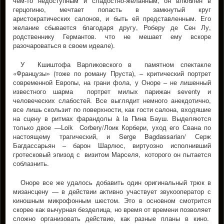
чем-то недоступным и сладостно-желанным, он влюблен в
герцогиню, мечтает попасть в замкнутый круг
аристократических салонов, и быть ей представленным. Его
желание сбывается благодаря другу, Роберу де Сен Лу,
родственнику Германтов. что не мешает ему вскоре
разочароваться в своем идеале).
У Кшиштофа Варликовского в памятном спектакле
«Французы» (тоже по роману Пруста), – критический портрет
современной Европы, на грани фола, у Оноре – не лишенный
известного шарма портрет милых парижан seventy и
человеческих слабостей. Все выглядит немного анекдотично,
все лишь скользит по поверхности, как гости салона, входяшие
на сцену в ритмах фарандолы à la Пинa Бауш. Выделяются
только двое —Loik Corbery/Лоик Кoрбери, уход его Свана по
настоящему трагический, и Serge Bagdassarian/ Серж
Багдассарьян – барон Шарлюс, виртуозно исполнивший
гротесковый эпизод с визитом Марселя, которого он пытается
соблазнить.
Оноре все же удалось добавить один оригинальный трюк в
мизансцену — в действии активно участвует звукооператор с
киношным микрофонным шестом. Это в основном смотрится
скорее как вычурная безделица, но время от времени позволяет
сложно организовать действие, как разные планы в кино.