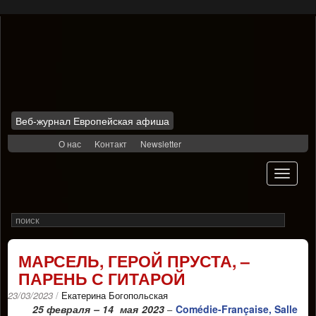
Веб-журнал Европейская афиша
Skip
О нас
Kонтакт
Newsletter
to
content
Toggle
navigati
Search
Rechercher
for
МАРСЕЛЬ, ГЕРОЙ ПРУСТА, –
ПАРЕНЬ С ГИТАРОЙ
23/03/2023
/
Екатерина Богопольская
25 февраля – 14 мая 2023
Comédie-Française, Salle
–