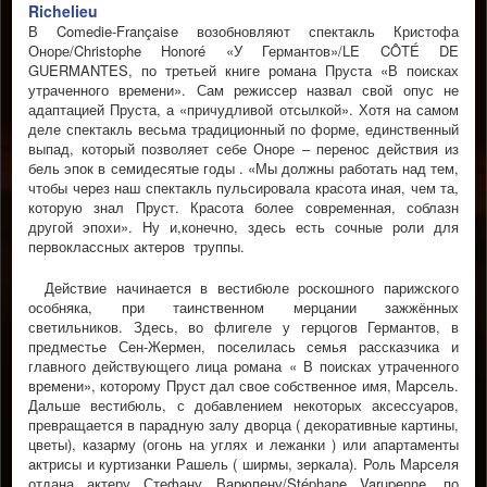
Richelieu
В Comedie-Française возобновляют спектакль Кристофа
Оноре/Christophe Honoré «У Германтов»/LE CÔTÉ DE
GUERMANTES, по третьей книге романа Пруста «В поисках
утраченного времени». Сам режиссер назвал свой опус не
адаптацией Пруста, а «причудливой отсылкой». Хотя на самом
деле спектакль весьма традициoнный по форме, единственный
выпад, который позволяет себе Оноре – перенос действия из
бель эпок в семидесятые годы . «Мы должны работать над тем,
чтобы через наш спектакль пульсировала красота иная, чем та,
которую знал Пруст. Красота более современная, соблазн
другой эпохи». Ну и,конечно, здесь есть сочные роли для
первоклассных актеров труппы.
Действие начинается в вестибюле роскошного парижского
особняка, при таинственном мерцании зажжённых
светильников. Здесь, во флигеле у герцогов Германтов, в
предместье Сен-Жермен, поселилась семья рассказчика и
главного действующего лица романа « В поисках утраченного
времени», которому Пруст дал свое собственное имя, Марсель.
Дальше вестибюль, с добавлением некоторых аксессуаров,
превращается в парадную залу дворца ( декоративные картины,
цветы), казарму (огонь на углях и лежанки ) или апартаменты
актрисы и куртизанки Рашель ( ширмы, зеркала). Роль Марселя
отдана актеру Стефану Варюпену/Stéphane Varupenne, по