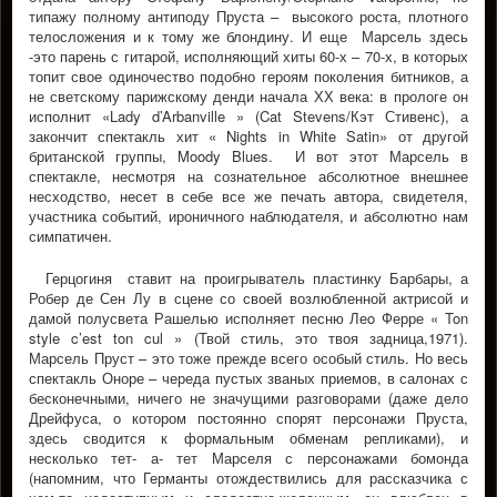
типажу полному антиподу Пруста – высокого роста, плотного
телосложения и к тому же блондину. И еще Марсель здесь
-это парень с гитарой, исполняющий хиты 60-х – 70-х, в которых
топит свое одиночество подобно героям поколения битников, а
не светскому парижскому денди начала ХХ века: в прологе он
исполнит «Lady d’Arbanville » (Cat Stevens/Кэт Стивенс), а
закончит спектакль хит « Nights in White Satin» от другой
британской группы, Moody Blues. И вот этот Марсель в
спектакле, несмотря на сознательное абсолютное внешнее
несходство, несет в себе все же печать автора, свидетеля,
участника событий, ироничного наблюдателя, и абсолютно нам
симпатичен.
Герцогиня ставит на проигрыватель пластинку Барбары, а
Робер де Сен Лу в сцене со своей возлюбленной актрисой и
дамой полусвета Рашелью исполняет песню Леo Ферре « Ton
style c’est ton cul » (Твой стиль, это твоя задница,1971).
Марсель Пруст – это тоже прежде всего особый стиль. Но весь
спектакль Оноре – череда пустых званых приемов, в салонах с
бесконечными, ничего не значущими разговорами (даже дело
Дрейфуса, о котором постоянно спорят персонажи Пруста,
здесь сводится к формальным обменам репликами), и
несколько тет- а- тет Марселя с персонажами бомонда
(напомним, что Германты отождествились для рассказчика с