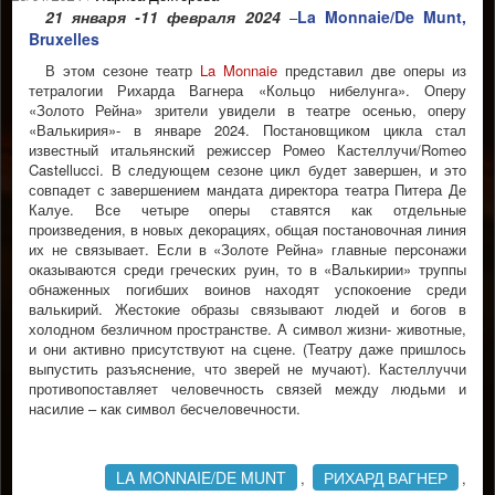
21 января -11 февраля 2024
La Monnaie/De Munt,
–
Bruxelles
В этом сезоне театр
La Monnaie
представил две оперы из
тетралогии Рихарда Вагнера «Кольцо нибелунга». Оперу
«Золото Рейна» зрители увидели в театре осенью, оперу
«Валькирия»- в январе 2024. Постановщиком цикла стал
известный итальянский режиссер Ромео Кастеллучи/Romeo
Castellucci. В следующем сезоне цикл будет завершен, и это
совпадет с завершением мандата директора театра Питера Де
Калуе. Все четыре оперы ставятся как отдельные
произведения, в новых декорациях, общая постановочная линия
их не связывает. Если в «Золоте Рейна» главные персонажи
оказываются среди греческих руин, то в «Валькирии» труппы
обнаженных погибших воинов находят успокоение среди
валькирий. Жестокие образы связывают людей и богов в
холодном безличном пространстве. А символ жизни- животные,
и они активно присутствуют на сцене. (Театру даже пришлось
выпустить разъяснение, что зверей не мучают). Кастеллуччи
противопоставляет человечность связей между людьми и
насилие – как символ бесчеловечности.
LA MONNAIE/DE MUNT
РИХАРД ВАГНЕР
,
,