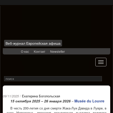
Веб-журнал Европейская афиша
Skip
О нас
Kонтакт
Newsletter
to
content
Toggle
navigati
Search
Rechercher
for
09/11/2025
/
Екатерина Богопольская
15 октября 2025 – 26 января 2026
Musée du Louvre
–
В честь 200-летия со дня смерти Жака-Луи Давида в Луврe, в
зале Наполеона, проходит грандиозная выставка великого