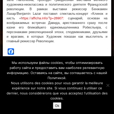
художника-неоклассика и политического деятеля Французской
революции. В рамках выставки режиссер Бенжамен
Лазар/Benjamin Lazar поставил спектакль-концерт «Клинок и
кисть »
https://afficha.info/?p=26907
: сценарий, основан на
воображаемых встречах Давида, арестованного сразу после
казни его ближайшего единомышленника Робеспьера, с
персонажами революционной эпохи, сподвижниками, друзьями
и врагами, в которых Художник показан как мыслитель и
главный режиссер Революции.
Facebook
Мы используем файлы cookies, чтобы оптимизировать
Affiche Paris-Europe magazine/ Афиша Париж-Европа © 2011-
работу сайта и предоставить вам наиболее релевантную
2026 Afficha.info -T
ous droits réservés/
Все права защищены –
информацию. Оставаясь на сайте, вы соглашаетесь с нашей
Mentions légales
Политикой.
Nous utilisons des cookies pour vous garantir la meilleure
expérience sur notre site. Si vous continuez à utiliser ce
dernier, nous considérerons que vous acceptez l'utilisation des
cookies.
Ok