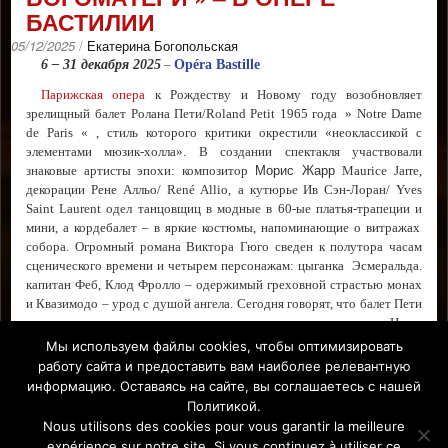
БАСТИЛИИ
05/12/2025
/
Екатерина Богопольская
6 – 31 декабря 2025
–
Opéra Bastille
Парижская опера
к
Рождеству и Новому году
возобновляет
зрелищный
балет Ролана Пети/Roland Petit 1965 года » Notre Dame
de Paris « ,
стиль которого критики окрестили «
неоклассик
ой
с
элементами мюзик-холла».
В
создании спектакля
участвовали
Морис Жарр
знаковые артисты эпохи:
композитор
Maurice Jarre,
декорации Р
ене Алльо/
René Allio,
а
кутюрье Ив Сэн-Лоран/
Yves
Saint Laurent
одел танцовщи
ц
в модные в 60-ые платья-трапеции
и
мини, а кордебалет – в яркие костюмы, напоминающие о витражах
собора. Oгромн
ый
романа Виктора Гюго cведен к полутора часам
сценического времени
и четырем персонажам: цыганка
Эсмеральда.
капитан
Феб,
Клод Фролло –
одержимый
греховной
страстью монах
и
Квазимодо – урод с душой ангела.
Сегодня говорят, что
балет Пети
стоит рассматривать
прежде всего
как оммаж эпохе диско
.
Но в
партии Квазимодо
на премьере
будет танцевать несравненный Юго
Мы используем файлы cookies, чтобы оптимизировать
Маршан/
Hugo Marchand,
а
Эсмеральду —
одна из самых ярких звезд
работу сайта и предоставить вам наиболее релевантную
Парижской оперы Амандин Альбиссон/
Amandine Albisson.
информацию. Оставаясь на сайте, вы соглашаетесь с нашей
Политикой.
Facebook
Nous utilisons des cookies pour vous garantir la meilleure
expérience sur notre site. Si vous continuez à utiliser ce