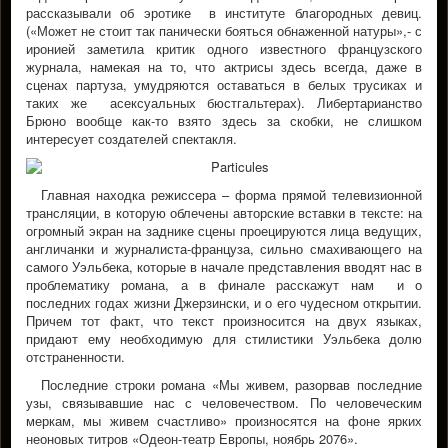
рассказывали об эротике в институте благородных девиц.
(«Может не стоит так панически бояться обнаженной натуры»,- с
иронией заметила критик одного известного французского
журнала, намекая на то, что актрисы здесь всегда, даже в
сценах партуза, умудряются оставаться в белых трусиках и
таких же асексуальных бюстгальтерах). Либертарианство
Брюно вообще как-то взято здесь за скобки, не слишком
интересует создателей спектакля.
Главная находка режиссера – форма прямой телевизионной
трансляции, в которую облечены авторские вставки в тексте: на
огромный экран на заднике сцены проецируются лица ведущих,
англичанки и журналиста-француза, сильно смахивающего на
самого Уэльбека, которые в начале представления вводят нас в
проблематику романа, а в финале расскажут нам и о
последних годах жизни Джерзински, и о его чудесном открытии.
Причем тот факт, что текст произносится на двух языках,
придают ему необходимую для стилистики Уэльбека долю
отстраненности.
Последние строки романа «Мы живем, разорвав последние
узы, связывавшие нас с человечеством. По человеческим
меркам, мы живем счастливо» произносятся на фоне ярких
неоновых титров «Одеон-театр Европы, ноябрь 2076».