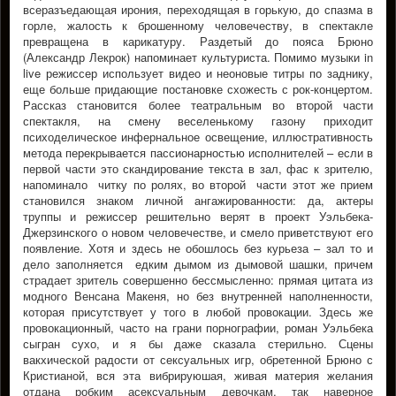
всеразъедающая ирония, переходящая в горькую, до спазма в
горле, жалость к брошенному человечеству, в спектакле
превращена в карикатуру. Раздетый до пояса Брюно
(Александр Лекрок) напоминает культуриста. Помимо музыки in
live режиссер использует видео и неоновые титры по заднику,
еще больше придающие постановке схожесть с рок-концертом.
Рассказ становится более театральным во второй части
спектакля, на смену веселенькому газону приходит
психоделическое инфернальное освещение, иллюстративность
метода перекрывается пассионарностью исполнителей – если в
первой части это скандирование текста в зал, фас к зрителю,
напоминало читку по ролях, во второй части этот же прием
становился знаком личной ангажированности: да, актеры
труппы и режиссер решительно верят в проект Уэльбека-
Джерзинского о новом человечестве, и смело приветствуют его
появление. Хотя и здесь не обошлось без курьеза – зал то и
дело заполняется едким дымом из дымовой шашки, причем
страдает зритель совершенно бессмысленно: прямая цитата из
модного Венсана Макеня, но без внутренней наполненности,
которая присутствует у того в любой провокации. Здесь же
провокационный, часто на грани порнографии, роман Уэльбека
сыгран сухо, и я бы даже сказала стерильно. Сцены
вакхической радости от сексуальных игр, обретенной Брюно с
Кристианой, вся эта вибрируюшая, живая материя желания
отдана робким асексуальным девочкам, так наверное