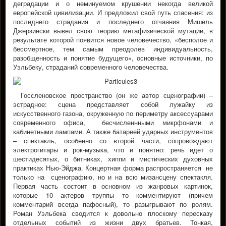
деградации и о неминуемом крушении некогда великой
европейской цивилизации. И предложил свой путь спасения: из
последнего страдания и последнего отчаяния Мишель
Джерзински вывел свою теорию метафизической мутации, в
результате которой появится новое человечество, «бесполое и
бессмертное, тем самым преодолев индивидуальность,
разобщенность и понятие будущего», основные источники, по
Уэльбеку, страданий современного человечества.
Госсленовское пространство (он же автор сценографии) –
эстрадное: сцена представляет собой лужайку из
искусственного газона, окруженную по периметру аксессуарами
современного офиса, бесчисленнными микрфонами и
кабинетными лампами. А также батареей ударных инструментов
– спектакль, особенно со второй части, сопровождают
электрогитары и рок-музыка, что и понятно: речь идет о
шестидесятых, о битниках, хиппи и мистических духовных
практиках Нью-Эйджа. Концертная форма распространяется не
только на сценографию, но и на всю мизансцену спектакля.
Первая часть состоит в основном из жанровых картинок,
которые 10 актеров труппы то комментируют (причем
комментарий всегда пафосный), то разыгрывают по ролям.
Роман Уэльбека сводится к довольно плоскому пересказу
отдельных событий из жизни двух братьев. Тонкая,