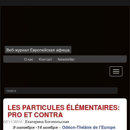
Веб-журнал Европейская афиша
Skip
О нас
Kонтакт
Newsletter
to
content
Toggle
navigati
Search
Rechercher
for
LES PARTICULES ÉLÉMENTAIRES:
PRO ET CONTRA
02/11/2014
/
Екатерина Богопольская
9 октября -14 ноября
Odéon-Théâtre de l’Europe
–