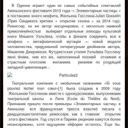
В Одеоне играют один из самых событийных спектаклей
Авиньонского фестиваля 2013 года -« Элементарные частицы »
в постановке юного неофита, Жюльена Госслена/Julien Gosselin
(Приз Cиндиката критики « открытие сезона » за 2014 год).
Режиссер, он же автор инсценировки, с несколько наивной
прямолинейностью выбирает отдельные эпизоды культовой
книги Мишеля Уэльбека, чтобы в финале соединить все в
апофеоз « метафизической мутации »- новой модели
человечества, придуманной литературным двойником автора,
Мишелем Джерзински. Футуристская утопия Уэльбека Госслену
явно ближе, чем его же, наполненный поэзией отчаяния и
страстным плотским желанием, реквием по уходящей
западной цивилизации…
Театральная компания с необычным названием «Si vous
pouviez lécher mon cœur»[1] была создана в 2009 году
Жюльеном Госсленом вместе с однокурсниками, выпускниками
театральной школы в Лиле (Ecole du Théâtre du Nord).
Признание пришло после премьеры «Элементарных частиц» в
Авиньоне: вся французская пресса взахлеб писала о
двадцатишестилетнем режиссере, как о главном открытии
этого фестиваля. Год спустя в Париже рецензии кажутся более
нюансированы, хотя ощущение эйфории осталось. Еще бы.