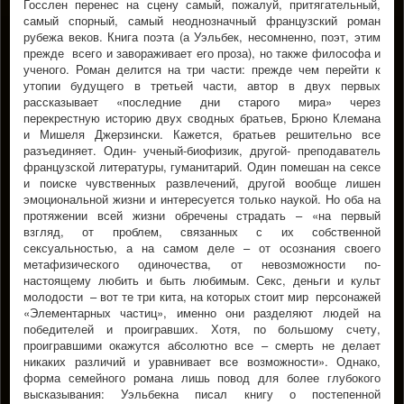
Госслен перенес на сцену самый, пожалуй, притягательный,
самый спорный, самый неоднозначный французский роман
рубежа веков. Книга поэта (а Уэльбек, несомненно, поэт, этим
прежде всего и завораживает его проза), но также философа и
ученого. Роман делится на три части: прежде чем перейти к
утопии будущего в третьей части, автор в двух первых
рассказывает «последние дни старого мира» через
перекрестную историю двух сводных братьев, Брюно Клемана
и Мишеля Джерзински. Кажется, братьев решительно все
разъединяет. Один- ученый-биофизик, другой- преподаватель
французской литературы, гуманитарий. Один помешан на сексе
и поиске чувственных развлечений, другой вообще лишен
эмоциональной жизни и интересуется только наукой. Но оба на
протяжении всей жизни обречены страдать – «на первый
взгляд, от проблем, связанных с их собственной
сексуальностью, а на самом деле – от осознания своего
метафизического одиночества, от невозможности по-
настоящему любить и быть любимым. Секс, деньги и культ
молодости – вот те три кита, на которых стоит мир персонажей
«Элементарных частиц», именно они разделяют людей на
победителей и проигравших. Хотя, по большому счету,
проигравшими окажутся абсолютно все – смерть не делает
никаких различий и уравнивает все возможности». Однако,
форма семейного романа лишь повод для более глубокого
высказывания: Уэльбекна писал книгу о постепенной