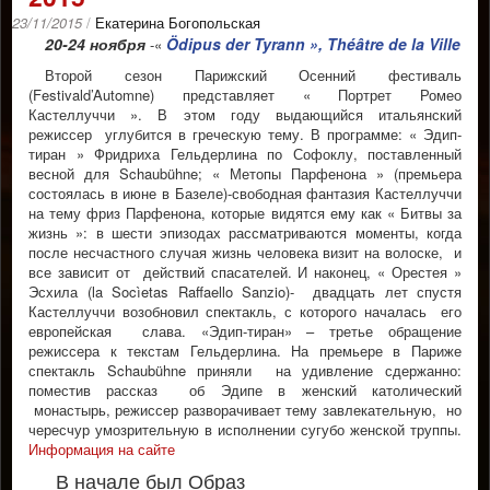
23/11/2015
/
Екатерина Богопольская
20-24 ноября
Ödipus der Tyrann », Théâtre de la Ville
-«
Второй сезон Парижский Осенний фестиваль
(Festivald’Automne) представляет « Портрет Ромео
Кастеллуччи ». В этом году выдающийся итальянский
режиссер углубится в греческую тему. В программе: « Эдип-
тиран » Фридриха Гельдерлина по Софоклу, поставленный
весной для Schaubühne; « Метопы Парфенона » (премьера
состоялась в июне в Базеле)-свободная фантазия Кастеллуччи
на тему фриз Парфенона, которые видятся ему как « Битвы за
жизнь »: в шести эпизодах рассматриваются моменты, когда
после несчастного случая жизнь человека визит на волоске, и
все зависит от действий спасателей. И наконец, « Орестея »
Эсхила (la Socìetas Raffaello Sanzio)- двадцать лет спустя
Кастеллуччи возобновил спектакль, с которого началась его
европейская слава. «Эдип-тиран» – третье обращение
режиссера к текстам Гельдерлина. На премьере в Париже
спектакль Schaubühne приняли на удивление сдержанно:
поместив рассказ об Эдипе в женский католический
монастырь, режиссер разворачивает тему завлекательную, но
чересчур умозрительную в исполнении сугубо женской труппы.
Информация на сайте
В начале был Образ