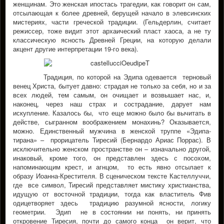
женщинам. Это женская ипостась трагедии, как говорит он сам,
отсылающая к более древней, берущей начало в элевсинских
мистериях, части греческой традиции. (Гельдерлин, считает
режиссер, тоже видит этот архаический пласт хаоса, а не ту
классическую ясность Древней Греции, на которую делали
акцент другие интерпретации 19-го века).
Традиция, по которой на Эдипа одевается терновый
венец Христа, бытует давно: страдая не только за себя, но и за
всех людей, тем самым, он очищает и возвышает нас, и,
наконец, через наш страх и сострадание, дарует нам
искупление. Казалось бы, что еще можно было бы вычитать в
действе, сыгранном воображением монахинь? Оказывается,
можно. Единственный мужчина в женской труппе «Эдипа-
тирана» – прорицатель Тиресий (Бернардо Ариас Поррас). В
исключительно женском пространстве он – изначально другой,
инаковый, кроме того, он представлен здесь с посохом,
напоминающим крест, и агнцом, то есть явно отсылает к
образу Иоанна-Крестителя. В сценическом тексте Кастеллуччи,
где все символ, Тиресий представляет мистику христианства,
идущую от восточной традиции, тогда как властитель Фив
одицетворяет здесь традицию разумной ясности, логику
геометрии. Эдип не в состоянии ни понять, ни принять
откровение Тиресия, почти до самого конца он верит, что