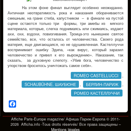
На этом фоне финал выглядит особенно неожиданно.
Античная неотвратимость рока и наказания оборачиваются
смешным, на грани стеба, капустником – в финале на пустой
сцене остаются только три формы, три амебы из мягкого
материала, которые, слегка поднимаясь или сжимаясь, издают
ахи, охи, вздохи, повизгивания. Троица-это нынешнее святое
семейство, все, что осталось от человечества. Своего рода
материя, еще двигающаяся, но не одушевленная. Кастеллуччи
воспринимает ошибку Эдипа, «как вирус, который заразил
человечество и привел к его вырождению». Наказание, так
сказать, за духовную слепоту. «Убив бога, человечество с
упорством бросилось уничтожать самое себя».
ROMEO CASTELLUCCI
,
SCHAUBÜHNE. ШАУБЮНЕ
БЕРЛИН-ПАРИЖ
,
,
РОМЕО КАСТЕЛЛУЧЧИ
Facebook
Affiche Paris-Europe magazine/ Афиша Париж-Европа © 2011-
2026 Afficha.info -T
ous droits réservés/
Все права защищены –
Mentions légales