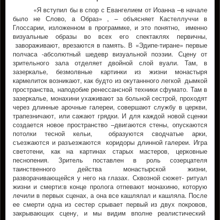
«Я вступил бы в спор с Евангелием от Иоанна –в начале
было не Слово, а Образ» , – объясняет Кастеллуччи в
Глоссарии, изложенном в программке, и это понятно, именно
визуальные образы во всех его спектаклях первичны,
завораживают, врезаются в память. В «Эдипе-тиране» первые
полчаса -абсолютный шедевр визуальной поэзии. Сцену от
зрительного зала отделяет двойной слой вуали. Там, в
зазеркалье, безмолвные картинки из жизни монастыря
кармелиток возникают, как будто из окутаннного легкой дымкой
пространства, наподобие ренессансной техники сфумато. Там в
зазеркалье, монахини ухаживают за больной сестрой, проходят
через длинные арочные галереи, совершают службу в церкви,
трапезничают, или сажают грядки. И для каждой новой сценки
создается новое пространство –двигаются стены, опускаются
потолки тесной кельи, образуются сводчатые арки,
съезжаются и разъезжаются коридоры длинной галереи. Игра
светотени, как на картинах старых мастеров, церковные
песнопения. Зритель поставлен в роль созерцателя
таинственного действа монастырской жизни,
разворачивающейся у него на глазах. Сквозной сюжет- ритуал
жизни и смерти:в конце пролога отпевают монахиню, которую
лечили в первых сценах, а она все кашлялал и кашляла. После
ее смерти одна из сестер срывает первый из двух покровов,
закрывающих сцену, и мы видим вполне реалистический