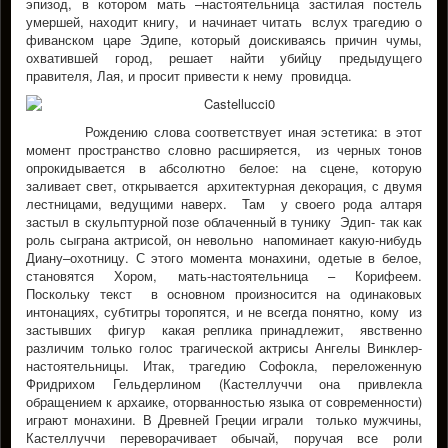
эпизод, в котором мать –настоятельница застилая постель
умершей, находит книгу, и начинает читать вслух трагедию о
фиванском царе Эдипе, который доискиваясь причин чумы,
охватившей город, решает найти убийцу предыдущего
правителя, Лая, и просит привести к нему провидца.
Рождению слова соответствует иная эстетика: в этот
момент пространство словно расширяется, из черных тонов
опрокидывается в абсолютно белое: на сцене, которую
заливает свет, открывается архитектурная декорация, с двумя
лестницами, ведущими наверх. Там у своего рода алтаря
застыл в скульптурной позе облаченный в тунику Эдип- так как
роль сыграна актрисой, он невольно напоминает какую-нибудь
Диану–охотницу. С этого момента монахини, одетые в белое,
становятся Хором, мать-настоятельница – Корифеем.
Поскольку текст в основном произносится на одинаковых
интонациях, субтитры торопятся, и не всегда понятно, кому из
застывших фигур какая реплика принадлежит, явственно
различим только голос трагической актрисы Ангелы Винклер-
настоятельницы. Итак, трагедию Софокла, переложенную
Фридрихом Гельдерлином (Кастеллуччи она привлекла
обращением к архаике, оторванностью языка от современности)
играют монахини. В Древней Греции играли только мужчины,
Кастеллуччи переворачивает обычай, поручая все роли