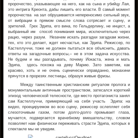
пророчество, указывающее на него, как на сына и убийцу Лая,
это интрига Креонта, дабы лишить его власти. В самый момент
пророчества на зал обрушивается непереносимо сильный звук,
от вибрации в прямом смысле слова сотрясает и сцену, и
зрителей. Грех Эдипа, его вина, по Гельдерлину, не инцест, а
выбранный им способ понимания мира, исключительно через
рацио, через разум. Незачем искать разгадки загадкам жизни,
тех, кто это делает, ждет несчастье, как Эдипа. Режиссер, по
Кастеллуччи, тоже не должен пытаться все объяснить, давать
ответы на загадочные вопросы,– не в этом задача искусства.
Не будем и мы разгадывать, почему Иокаста, жена и мать
Эдипа, здесь похожа на деву Марию. Зато заметим, как
красиво, хоть и не очень сценически оправданно, монахини
прячутся в прорезях лестницы, образуя живые фризы.
Между таинственным христианским ритуалом пролога и
монументальным античным пространством, затесался короткий
эпизод человеческой телесности, где место протагониста занял
сам Кастеллуччи, примеряющий на себя участь Эдипа: на
видео, проецируемом во всю сцену, режиссер ослепляет себя
слезоточивым газом, потом долго-долго промывает глаза,
мучается, подвергается врачебному вмешательству, словом
позволяет нам физически переживать страсти Эдипа, которых в
спектакле мы не увидим.