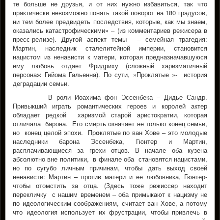
те больше не друзья, и от них нужно избавиться, так что
практически невозможно понять такой поворот на 180 градусов,
ни тем более предвидеть последствия, которые, как мы знаем,
оказались катастрофическими» – (из комментариев режисера в
пресс-релизе). Другой аспект темы – семейная трагедия:
Мартин, наследник сталелитейной империи, становится
нацистом из ненависти к матери, которая предназначавшуюся
ему любовь отдает Фридриху (сложный харизматичный
персонаж Гийома Гальенна). По сути, »Проклятые »- история
деградации семьи.
В роли Иоахима фон Эссенбека – Дидье Сандр.
Привыкший играть романтических героев и королей актер
обладает редкой харизмой старой аристократии, которая
отличала барона. Его смерть означает не только конец семьи,
но конец целой эпохи. Пр
о
клятые по ван Хове – это молодые
наследники барона Эссенбека, Гюнтер и Мартин,
расплачивающиеся за грехи отцов. В начале оба кузена
абсолютно вне политики, в финале оба становятся нацистами,
но по сугубо личным причинам, чтобы дать выход своей
ненависти: Мартин – против матери и ее любовника, Гюнтер-
чтобы отомстить за отца. (Здесь тоже режиссер находит
перекличку с нашим временем – оба примыкают к нацизму не
по идеологическим соображениям, считает ван Хове, а потому
что идеология использует их фрустрации, чтобы привлечь в