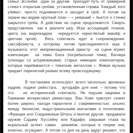
семьи Эссенбек один за другим проходят путь от гримерной
слева к открытым гробам, установленным справа. Каждый, кого
убивют, просто поднимается и заходит в гроб. А потом на
экране мы видим крупный план – « умерший » бьется о стенки
закрытого гроба. А действие на сцене продолжается. Смерть
представлена как в реалити шоу. Игра ассоциаций, планов,
цвета (на видеокадрах чередуется черно-белый макабр и
цветная оргия). Весь спектакль идет в сопровождении
саксофониста, к которому потом присоединяются еще 3
музыканта: этот импровизационный оркестр на сцене играет
композиции на темы Баха (погребальная тема), Вагнера
(эпизоды со штурмовиками), старых немецких композиторов,
которые перебиваются « тяжелым металлом ». Живая музыка
придает лирический размах всему происходящему.
В постановке используют всего несколько архивных
кадров, поджег рейхстага, аутодафе для книг – потому что
это не исторический спектакль. Не подъем нацизма в
Германии интересовал режиссера. Ван Хове трактует сюжет
более широко, находя параллели с современностью: альянс
между бизнесом, индустриальными магнатами и политиками.
«Франция или Соединенные Штаты и многие другие продавали
оружие Садаму Хуссейну или Кадафи, закрывая глаза на
моральный аспект самих режимов, которые в теории они,
конечно, осуждают. А потом со дня на день вдруг решают, что