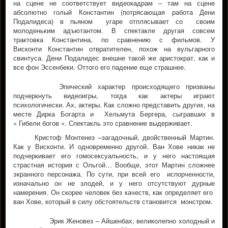
на сцене не соответствует видеокадрам – там на сцене
абсолютно голый Константин (потрясающая работа Дени
Подалидеса) в пьяном угаре отплясывает со своим
молоденьким адъютантом. В спектакле другая совсем
трактовка Константина, по сравнению с фильмов. У
Висконти Константин отвратителен, похож на вульгарного
свинтуса. Дени Подалидес внешне такой же аристократ, как и
все фон Эссенбеки. Оттого его падение еще страшнее.
Эпический характер происходящего призваны
подчеркнуть видеоигры, тогда как актеры играют
психологически. Ах, актеры. Как сложно представить других, на
месте Дирка Богарта и Хельмута Бергера, сыгравших в
« Гибели богов ». Спектакль это сравнение выдерживает.
Кристоф Монтенез –загадочный, двойственный Мартин.
Как у Висконти. И одновременно другой. Ван Хове никак не
подчеркивает его гомосексуальноcть, и у него настоящая
страстная история с Ольгой… Вообще, этот Мартин сложнее
экранного персонажа. По сути, при всей его испорченности,
изначально он не злодей, и у него отсутствуют дурные
намерения. Он скорее человек без качеств, как определяет его
ван Хове, который в силу обстоятельств становится монстром.
Эрик Женовез – Айшенбах, великолепно холодный и