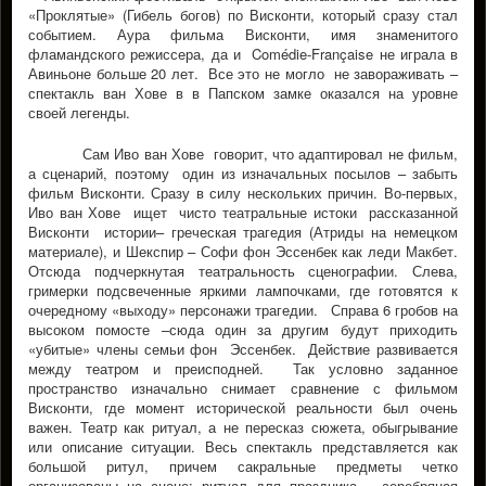
«Проклятые» (Гибель богов) по Висконти, который сразу стал
событием. Аура фильма Висконти, имя знаменитого
фламандcкого режиссера, да и Comédie-Française не играла в
Авиньоне больше 20 лет. Все это не могло не завораживать –
спектакль ван Хове в в Папском замке оказался на уровне
своей легенды.
Сам Иво ван Хове говорит, что адаптировал не фильм,
а сценарий, поэтому один из изначальных посылов – забыть
фильм Висконти. Сразу в силу нескольких причин. Во-первых,
Иво ван Хове ищет чисто театральные истоки рассказанной
Висконти истории– греческая трагедия (Атриды на немецком
материале), и Шекспир – Софи фон Эссенбек как леди Макбет.
Отсюда подчеркнутая театральность сценографии. Слева,
гримерки подсвеченные яркими лампочками, где готовятся к
очередному «выходу» персонажи трагедии. Справа 6 гробов на
высоком помосте –сюда один за другим будут приходить
«убитые» члены семьи фон Эссенбек. Действие развивается
между театром и преисподней. Так условно заданное
пространство изначально снимает сравнение с фильмом
Висконти, где момент исторической реальности был очень
важен. Театр как ритуал, а не пересказ сюжета, обыгрывание
или описание ситуации. Весь спектакль представляется как
большой ритул, причем сакральные предметы четко
организованы на сцене: ритуал для праздника – серебряная