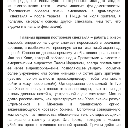
свои ряды, как используют «потерянных» молодых людей
из эмигрантских гетто мусульманские фундаменталисты.
(Трагическим образом жизнь вмешалась в драматургию
спектакля – после теракта в Ницце 14 июля зрители, я
полагаю, смотрели совсем другой спектакль, чем тот, что
видела я в начале фестиваля).
Главный принцип построения спектакля – работа с живой
камерой, оператор на сцене снимает персонажей в реальном
времени, и изображение проецируется на гигантский экран над
сценой. Словно не доверяя прямому изображению реальности,
Иво ван Хове, который работал над « Проклятыми » вместе с
американским видеастом Талом Йарденом, всегда преломляет
ее через видеоизображение, позволяющее увидеть событие
более укрупненно или более интимно («я хотел дать зрителям
чувство сопричастности происходящему, чтобы они могли
войти в кожу персонажей»). Одновременно со съемкой in live
ван Хове использует заснятые заранее кадры, как в эпизоде
« ночь длинных ножей », центральной сцене спектакля. Можно
долго рассказывать, как оркестрирует ван Хове пивной разгул
штрумовиков в Мюнхене в грандиозную оргию,
заканчивающуюся кровавой бойней. Вспомним совершенную
композицию из множества обнаженных тел, складывающихся
на экране в картину в духе Эль Греко, которую в момент
убийства просто заливают красной краской. Причем действие