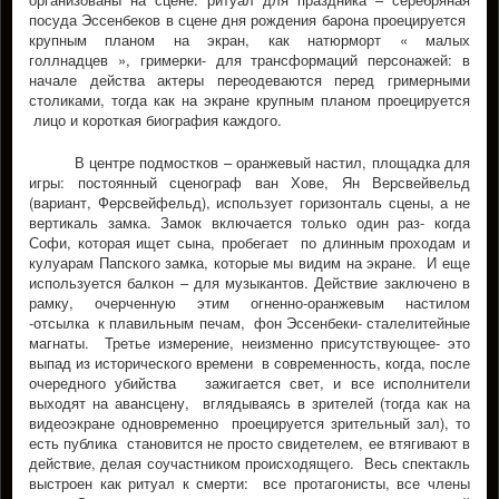
посуда Эссенбеков в сцене дня рождения барона проецируется
крупным планом на экран, как натюрморт « малых
голлнадцев », гримерки- для трансформаций персонажей: в
начале действа актеры переодеваются перед гримерными
столиками, тогда как на экране крупным планом проецируется
лицо и короткая биография каждого.
В центре подмостков – оранжевый настил, площадка для
игры: постоянный сценограф ван Хове, Ян Версвейвельд
(вариант, Ферсвейфельд), использует горизонталь сцены, а не
вертикаль замка. Замок включается только один раз- когда
Софи, которая ищет сына, пробегает по длинным проходам и
кулуарам Папского замка, которые мы видим на экране. И еще
используется балкон – для музыкантов. Действие заключено в
рамку, очерченную этим огненно-оранжевым настилом
-отсылка к плавильным печам, фон Эссенбеки- сталелитейные
магнаты. Третье измерение, неизменно присутствующее- это
выпад из исторического времени в современность, когда, после
очередного убийства зажигается свет, и все исполнители
выходят на авансцену, вглядываясь в зрителей (тогда как на
видеоэкране одновременно проецируется зрительный зал), то
есть публика становится не просто свидетелем, ее втягивают в
действие, делая соучастником происходящего. Весь спектакль
выстроен как ритуал к смерти: все протагонисты, все члены