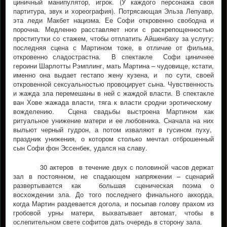
циничный манипулятор, игрок. (У каждого персонажа своя
партитура, звук и хореография). Потрясающая Эльза Лепуавр,
эта леди Макбет нацизма. Ее Софи откровенно свободна и
порочна. Медленно расставляет ноги с раскрепощенностью
проститутки со стажем, чтобы отплатить Айшенбаху за услугу;
последняя сцена с Мартином тоже, в отличие от фильма,
откровенно сладострастна. В спектакле Софи циничнее
героини Шарлотты Рэмплинг, мать Мартина – чудовище, кстати,
именно она выдает гестапо жену кузена, и по сути, своей
откровенной сексуальностью провоцирует сына. Чувственность
и жажда зла перемешаны в ней с жаждой власти. В спектакле
ван Хове жажада власти, тяга к власти сродни эротическому
вожделению. Сцена свадьбы выстроена Мартином как
ритуальное унижение матери и ее любовника. Сначала на них
выльют черный гудрон, а потом изваляют в гусином пуху,
праздник унижения, о котором столько мечтал отброшенный
сын Софи фон Эссенбек, удался на славу.
30 актеров в течение двух с половиной часов держат
зал в постоянном, не спадающем напряжении – сценарий
развертывается как большая сценическая поэма о
восхождении зла. До того последнего финального аккорда,
когда Мартин раздевается догола, и посыпав голову прахом из
гробовой урны матери, выхватывает автомат, чтобы в
ослепительном свете софитов дать очередь в сторону зала.