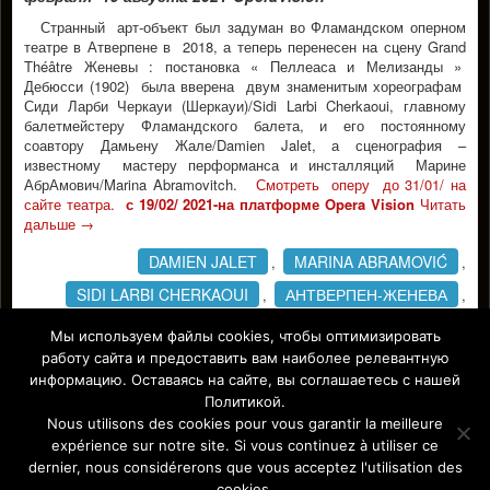
Странный арт-объект был задуман во Фламандcком оперном
театре в Атверпене в 2018, а теперь перенесен на сцену Grand
Théâtre Женевы : постановка « Пеллеаса и Мелизанды »
Дебюсси (1902) была вверена двум знаменитым хореографам
Сиди Ларби Черкауи (Шеркауи)/Sidi Larbi Cherkaoui, главному
балетмейстеру Фламандского балета, и его постоянному
соавтору Дамьену Жале/Damien Jalet, а сценография –
известному мастеру перформанса и инсталляций Марине
АбрАмович/Marina Abramovitch.
Смотреть оперу до 31/01/ на
сайте театра.
с 19/02/ 2021-на платформе Opera Vision
Читать
дальше
→
DAMIEN JALET
MARINA ABRAMOVIĆ
,
,
SIDI LARBI CHERKAOUI
АНТВЕРПЕН-ЖЕНЕВА
,
,
ДЕБЮССИ
МАРИНА АБРАМОВИЧ
МЕТЕРЛИНК
,
,
,
Мы используем файлы cookies, чтобы оптимизировать
работу сайта и предоставить вам наиболее релевантную
СИЛИ ЛАБРИ ЧЕРКАУИ
информацию. Оставаясь на сайте, вы соглашаетесь с нашей
Facebook
Политикой.
Nous utilisons des cookies pour vous garantir la meilleure
expérience sur notre site. Si vous continuez à utiliser ce
dernier, nous considérerons que vous acceptez l'utilisation des
Affiche Paris-Europe magazine/ Афиша Париж-Европа © 2011-
cookies.