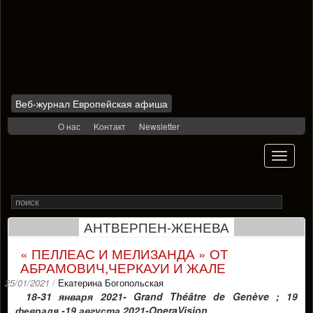
Веб-журнал Европейская афиша
Skip
О нас
Kонтакт
Newsletter
to
content
Toggle
navigati
Search
Rechercher
for
АНТВЕРПЕН-ЖЕНЕВА
« ПЕЛЛЕАС И МЕЛИЗАНДА » ОТ
АБРАМОВИЧ,ЧЕРКАУИ И ЖАЛЕ
25/01/2021
/
Екатерина Богопольская
18-31 января 2021- Grand Théâtre de Genève ; 19
февраля -19 августа 2021-OperaVision