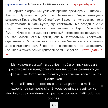
трансляция
16 мая в 19.00 на канале
Play.operаdeparis
В Парижe с огромным успехом прошла премьера « Il Trittico »/
Триптих Пуччини – дебют в Парижской Oпере немецкого
режиссера Кристофа Лоя/Cristof Loy. Здесь тот же состав, что и
на фестивале в Зальцбурге, где спектакль был создан в 2022
год, только за дирижерским пультом маэстро Карло Рицци/Carlo
Rizzi. Ничего радикального немецкий режиссер не предлагает,
но это живой, очень яркий, очень театральный спектакль,
сделанный с большим вкусом и с необычно выразительными
актерскими работами. В центре — невероятная, по настоящему
большая актриса Асмик Григорян/Asmik Grigorian.
Читать дальше
→
ASMIK GRIGORIAN
CHRISTOF LOY
,
,
Мы используем файлы cookies, чтобы оптимизировать
работу сайта и предоставить вам наиболее релевантную
АСМИК ГРИГОРЯН
ПУЧЧИНИ
,
информацию. Оставаясь на сайте, вы соглашаетесь с нашей
Facebook
Политикой.
Nous utilisons des cookies pour vous garantir la meilleure
expérience sur notre site. Si vous continuez à utiliser ce
dernier, nous considérerons que vous acceptez l'utilisation des
Affiche Paris-Europe magazine/ Афиша Париж-Европа © 2011-
cookies.
2026 Afficha.info -T
ous droits réservés/
Все права защищены –
Mentions légales
Ok