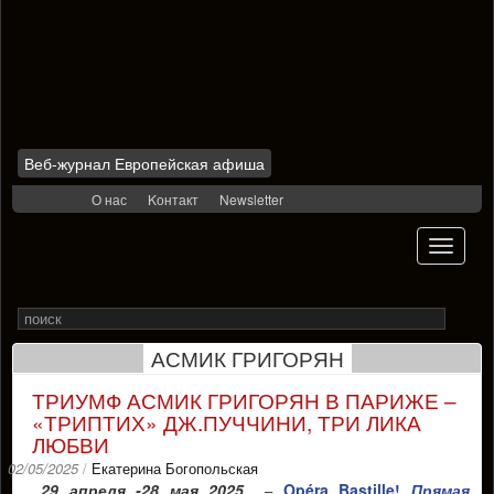
Веб-журнал Европейская афиша
Skip
О нас
Kонтакт
Newsletter
to
content
Toggle
navigati
Search
Rechercher
for
АСМИК ГРИГОРЯН
ТРИУМФ АСМИК ГРИГОРЯН В ПАРИЖЕ –
«ТРИПТИХ» ДЖ.ПУЧЧИНИ, ТРИ ЛИКА
ЛЮБВИ
02/05/2025
/
Екатерина Богопольская
29 апреля -28 мая 2025
Opéra Bastille!
Прямая
–