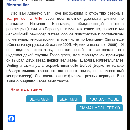
Montpellier
Иво ван Хове/Ivo van Hove возобновил к открытию сезона в
театре de la Ville
свой десятилетней давности диптих по
фильмам Ингмара Бергмана, объединяющий «После
репетиции»(1984) и «Персону» (1966) -как известно, знаменитый
бельгийский режиссер питает особое пристрастие к постановкам
по легендам киноклассики, в том числе по Бергману (были еще
«Сцены из супружеской жизни»2005, «Крики и шепоты», 2009) . Я
не видела спектакль, поставленный с актерами его
нидерландской труппы Toneelgroep, для французской премьеры
он выбрал двух звезд первой величины, Шарля Берлинга/Charles
Berling и Эммануэль Берко/Emmanuelle Bercot (Берко не только
обладательница каннского актерского приза, но и известный
кинорежиссер). Два очень разных фильма, разных периодов Ван
Хове объединил через тему театра.
Читать дальше
→
BERGMAN
БЕРГМАН
ИВО ВАН ХОВЕ
,
,
,
ЭММАНУЭЛЬ БЕРКО
Facebook