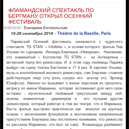
ФЛАМАНДСКИЙ СПЕКТАКЛЬ ПО
БЕРГМАНУ ОТКРЫЛ ОСЕННИЙ
ФЕСТИВАЛЬ
16/09/2018
/
Екатерина Богопольская
10-28 сентября 2018
Théâtre de la Bastille, Paris
–
Парижский Осенний фестиваль начинается с чудесного
спектакля TG STAN « Infidèles », в основе которого фильм Лив
Ульман по сценарию Ингмара Бергмана «Неверная». Напомним,
что знаменитый « Коллектив TG STAN » из Антверпена –
актерский театр без режиссера. И в этом году любимцы Парижа
выйдут на сцену театра Бастилии в 17 й раз. В картине Ульман,
музы и возлюбленной великого режиссера, сам Бергман -главное
действующее лицо (эту роль сыграл его альтер эго, Эрланд
Юзефсон). Именно он вызывает к жизни персонаж из прошлого,
актрису по имени Марианна, которая вспоминает для него свою
историю : мучительный любовный треугольник между ней,
мужем, знаменитым дирижером и его лучшим другом
-режиссером, который работал в том же театре, что и Марианна.
Весть фильм выстроен практически как монолог на крупных
планах с включением флешбэков и молчаливым напряженным
присутствием Бергмана (мы постепенно понимаем, что режиссер
из рассказа Марианны- это был он сам). Фламандцы разбивают