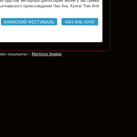
 тема еды как метафора философии жизни у австрийки
ьетнамского происхождения Чан Ань Хунгa/ Tran Anh
КАННСКИЙ ФЕСТИВАЛЬ
ЧАН АНЬ ХУНГ
,
рава защищены –
Mentions légales