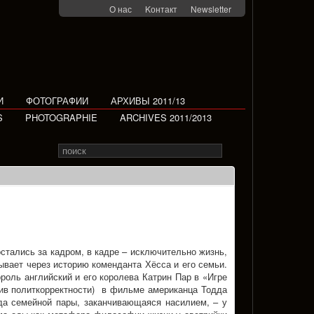
О нас
Kонтакт
Newsletter
И
ФОТОГРАФИИ
АРХИВЫ 2011/13
S
PHOTOGRAPHIE
ARCHIVES 2011/2013
Search
Rechercher
for
стались за кадром, в кадре – исключительно жизнь,
зывает через историю коменданта Хёсса и его семьи.
оль английский и его королева Катрин Пар в «Игре
тив политкорректности) в фильме американца Тодда
ада семейной пары, заканчивающаяся насилием, – у