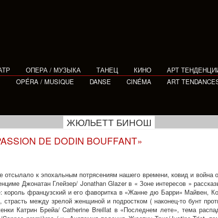
АТР
ОПЕРА / МУЗЫКА
ТАНЕЦ
КИНО
АРТ ТЕНДЕНЦИ
E
OPÉRA / MUSIQUE
DANSE
CINÉMA
ART TENDANCE
ЖЮЛЬЕТТ БИНОШ
ASSION DE DODIN BOUFFANT»
не отсылало к эпохальным потрясениям нашего времени, ковид и война о
нциме Джонатан Глейзер/ Jonathan Glazer в « Зоне интересов » расска
: король французский и его фаворитка в «Жанне дю Барри» Майвен, Кор
 , страсть между зрелой женщиной и подростком ( наконец-то бунт про
нки Катрин Брейа/ Catherine Breillаt в «Последнем лете», тема расп