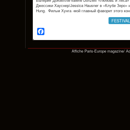
Валерия Донзелли/Valérie Donzelli «Любовь и леса»
Джессики Хауснер/Jessica Hausner в «Клубе Зеро» 
Hung. Фильм Хунга -мой главный фаворит этого конк
FESTIVA
Facebook
Affiche Paris-Europe magazine/ 