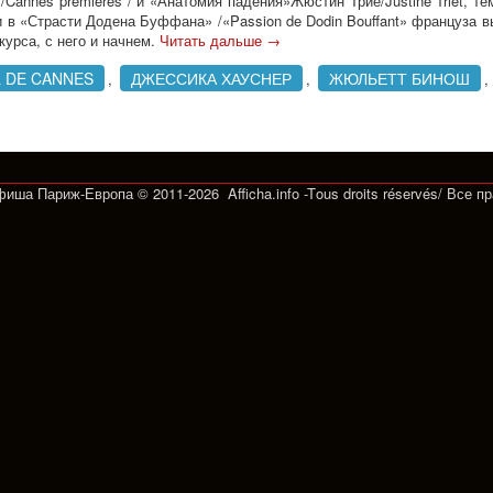
 /Cannes premières / и «Анатомия падения»Жюстин Трие/Justine Triet,
и в «Страсти Додена Буффана» /«Passion de Dodin Bouffant» француза в
урса, с него и начнем.
Читать дальше
→
L DE CANNES
ДЖЕССИКА ХАУСНЕР
ЖЮЛЬЕТТ БИНОШ
,
,
,
Афиша Париж-Европа © 2011-2026 Afficha.info -T
ous droits réservés/
Все п