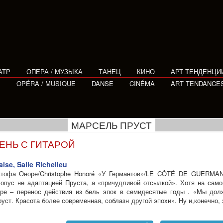
АТР
ОПЕРА / МУЗЫКА
ТАНЕЦ
КИНО
АРТ ТЕНДЕНЦИ
E
OPÉRA / MUSIQUE
DANSE
CINÉMA
ART TENDANCE
МАРСЕЛЬ ПРУСТ
РЕНЬ С ГИТАРОЙ
se, Salle Richelieu
истофа Оноре/Christophe Honoré «У Германтов»/LE CÔTÉ DE GUERMAN
 опус не адаптацией Пруста, а «причудливой отсылкой». Хотя на сам
ре – перенос действия из бель эпок в семидесятые годы . «Мы дол
руст. Красота более современная, соблазн другой эпохи». Ну и,конечно