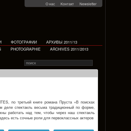
О нас
Kонтакт
Newsletter
И
ФОТОГРАФИИ
АРХИВЫ 2011/13
S
PHOTOGRAPHIE
ARCHIVES 2011/2013
Search
Rechercher
for
TES, по третьей книге романа Пруста «В поисках
ом деле спектакль весьма традициoнный по форме,
жны работать над тем, чтобы через наш спектакль
, здесь есть сочные роли для первоклассных актеров